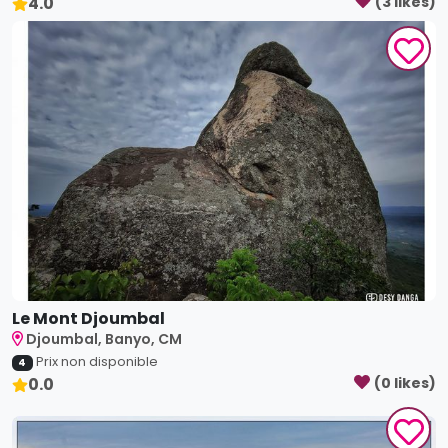
4.0
(
3
like
s
)
Le Mont Djoumbal
Djoumbal, Banyo, CM
Prix non disponible
4
0.0
(
0
like
s
)