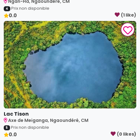
Ngan-Ha, Ngaoundéré, CM
Prix non disponible
4
0.0
(
1
like
)
Lac Tison
Axe de Meiganga, Ngaoundéré, CM
Prix non disponible
5
0.0
(
0
like
s
)