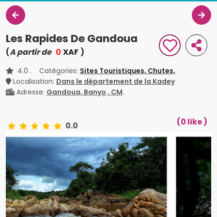
Les Rapides De Gandoua
(
A partir de
0
XAF
)
4.0
. Catégories:
Sites Touristiques,
Chutes,
Localisation:
Dans le département de la Kadey
Adresse:
Gandoua, Banyo , CM
.
(0 like )
0.0