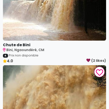
Chute de Bini
Bini, Ngaoundéré, CM
Prix non disponible
4
4.0
(
2
like
s
)