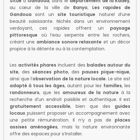
Situé
à
Gandoua
, dans le
département de la Kadey
,
au cœur de la ville de
Banyo
,
Les rapides de
Gandoua
sont un
site touristique
naturel d’une
beauté saisissante. Nichés dans un environnement
verdoyant, ces rapides offrent un
paysage
pittoresque
où l’eau serpente entre les rochers,
créant une
ambiance sonore relaxante
et un décor
propice à la détente ou à la contemplation.
Les
activités phares
incluent des
balades autour du
site
, des
séances photo
, des
pauses pique-nique
,
ainsi que l’
observation de la nature locale
. Le site est
adapté à tous les âges
, autant pour les
familles
, les
randonneurs
, que les
amoureux de la nature
à la
recherche d’un endroit paisible et authentique. Il est
gratuitement accessible
, bien que des
guides
locaux
puissent proposer un accompagnement avec
une petite rémunération. Il n’y a pas de
places
assises aménagées
, mais la nature environnante
offre des espaces pour s’installer.