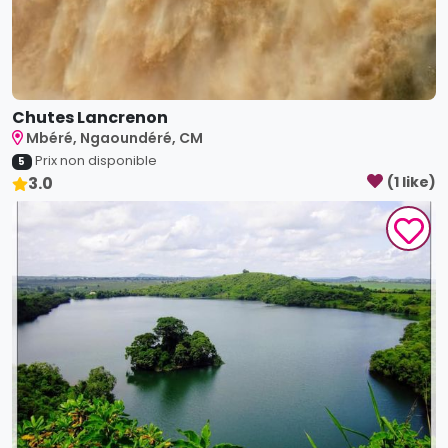
Chutes Lancrenon
Mbéré, Ngaoundéré, CM
Prix non disponible
5
3.0
(
1
like
)