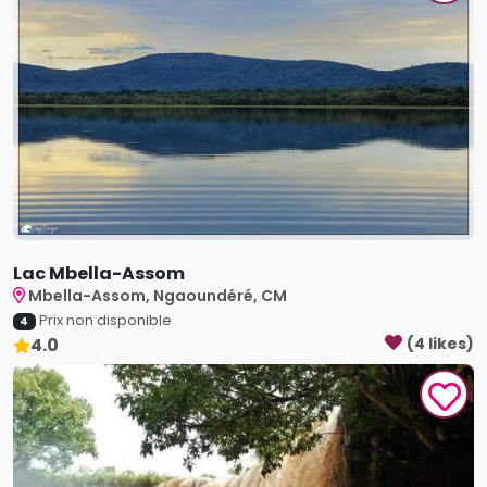
Lac Mbella-Assom
Mbella-Assom, Ngaoundéré, CM
Prix non disponible
4
4.0
(
4
like
s
)