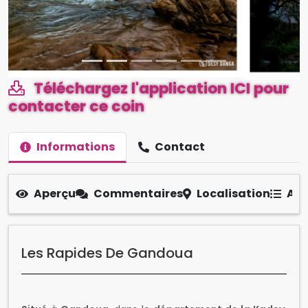
Téléchargez l'application ICI pour
contacter ce coin
Informations
Contact
Aperçu
Commentaires
Localisation
Aut
Les Rapides De Gandoua