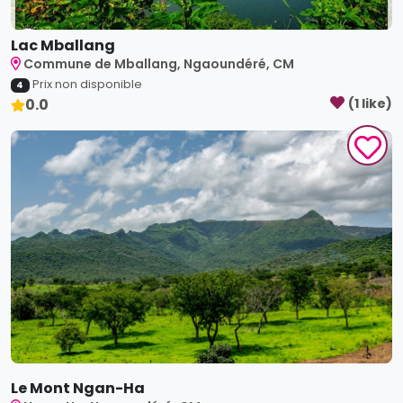
Lac Mballang
Commune de Mballang, Ngaoundéré, CM
Prix non disponible
4
0.0
(
1
like
)
Le Mont Ngan-Ha