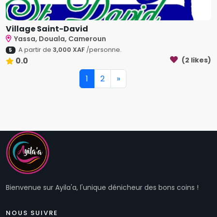
Village Saint-David
Yassa, Douala, Cameroun
A partir de
3,000 XAF
/personne.
5
0.0
(2 likes)
1
2
»
Bienvenue sur Ayila'a, l'unique dénicheur des bons coins !
NOUS SUIVRE