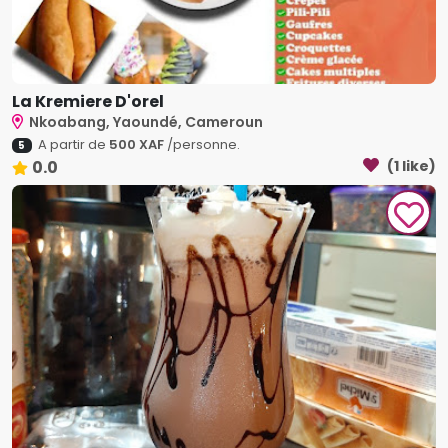
La Kremiere D'orel
Nkoabang, Yaoundé, Cameroun
A partir de
500 XAF
/personne.
5
0.0
(1 like)