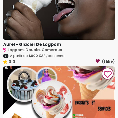
Aurel - Glacier De Logpom
Logpom, Douala, Cameroun
A partir de
1,000 XAF
/personne.
5
0.0
(1 like)