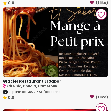
0.0
(1 like)
Glacier Restaurant El Sabor
Cité Sic, Douala, Cameroun
A partir de
1,500 XAF
/personne.
5
0.0
(1 like)