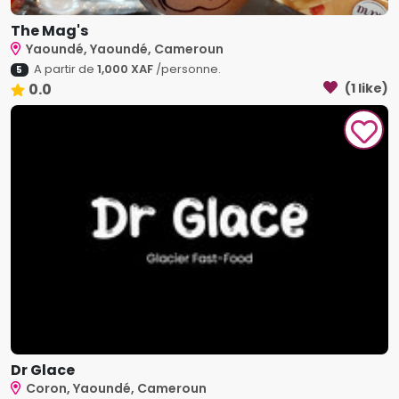
The Mag's
Yaoundé, Yaoundé, Cameroun
A partir de
1,000 XAF
/personne.
5
0.0
(1 like)
Dr Glace
Coron, Yaoundé, Cameroun