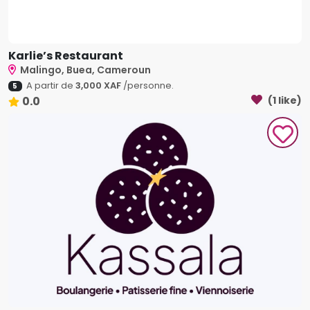
Karlie’s Restaurant
Malingo, Buea, Cameroun
A partir de
3,000 XAF
/personne.
5
0.0
(1 like)