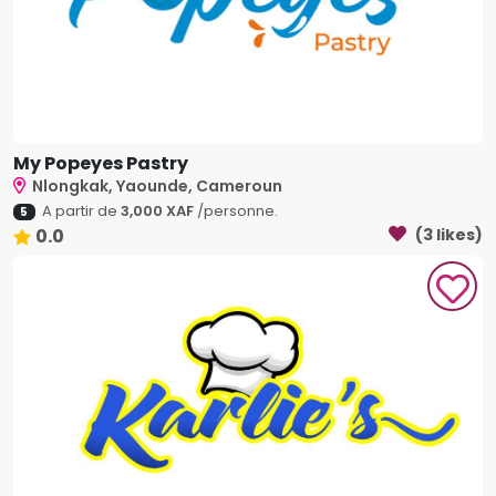
My Popeyes Pastry
Nlongkak, Yaounde, Cameroun
A partir de
3,000 XAF
/personne.
5
0.0
(3 likes)