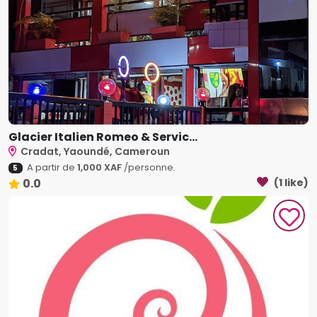
Glacier Italien Romeo & Servic...
Cradat, Yaoundé, Cameroun
A partir de
1,000 XAF
/personne.
5
0.0
(1 like)