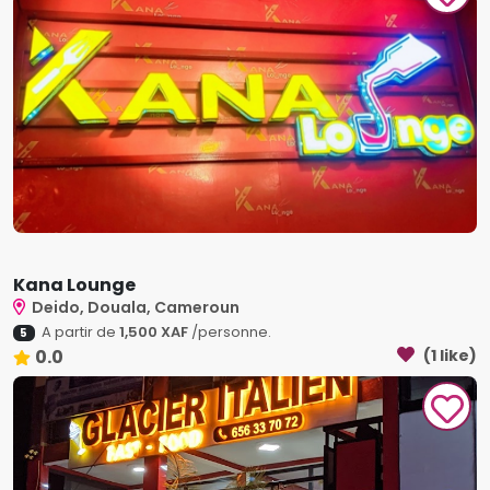
Kana Lounge
Deido, Douala, Cameroun
A partir de
1,500 XAF
/personne.
5
0.0
(1 like)