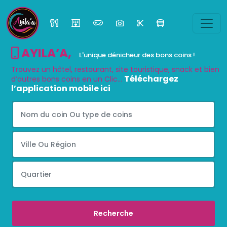
AYILA’A
,
L'unique dénicheur des bons coins !
Trouvez un hôtel, restaurant, site touristique, snack et bien
Téléchargez
d’autres bons coins en un Clic...
l’application mobile ici