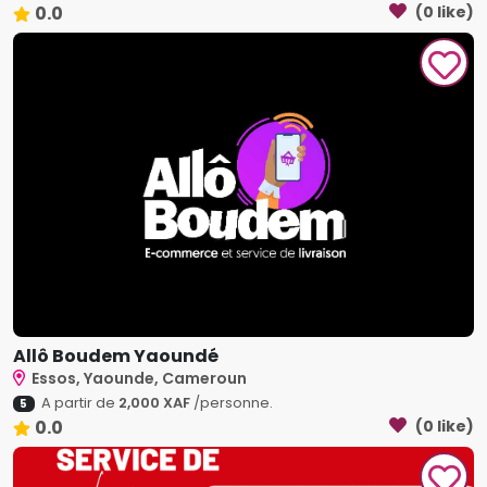
0.0
(0 like)
Allô Boudem Yaoundé
Essos, Yaounde, Cameroun
A partir de
2,000 XAF
/personne.
5
0.0
(0 like)