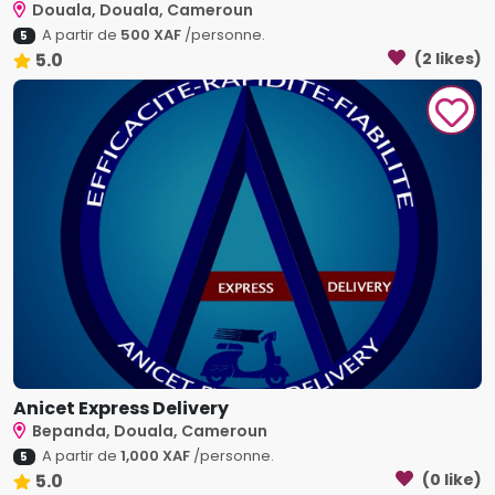
Douala, Douala, Cameroun
A partir de
500 XAF
/personne.
5
5.0
(2 likes)
Anicet Express Delivery
Bepanda, Douala, Cameroun
A partir de
1,000 XAF
/personne.
5
5.0
(0 like)