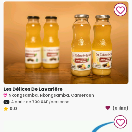
Les Délices De Lavarière
Nkongsamba, Nkongsamba, Cameroun
A partir de
700 XAF
/personne.
5
0.0
(0 like)