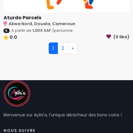
Aturdo Parcels
Akwa Nord, Douala, Cameroun
A partir de
1,000 XAF
/personne.
5
0.0
(0 like)
1
2
»
Bienvenue sur Ayila'a, l'unique dénicheur des bons coins !
NOUS SUIVRE