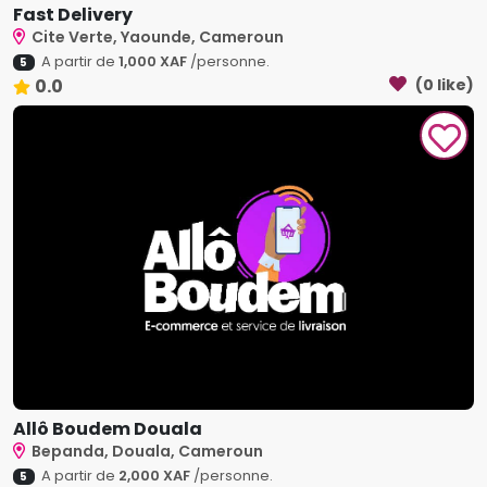
Fast Delivery
Cite Verte, Yaounde, Cameroun
A partir de
1,000 XAF
/personne.
5
0.0
(0 like)
Allô Boudem Douala
Bepanda, Douala, Cameroun
A partir de
2,000 XAF
/personne.
5