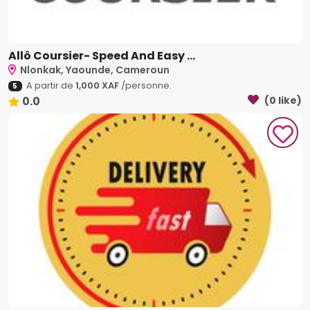
Allô Coursier- Speed And Easy ...
Nlonkak, Yaounde, Cameroun
A partir de
1,000 XAF
/personne.
5
0.0
(0 like)