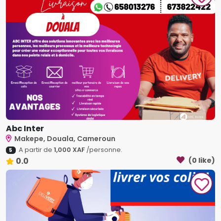
Abc Inter
Makepe, Douala, Cameroun
A partir de
1,000 XAF
/personne.
5
0.0
(0 like)