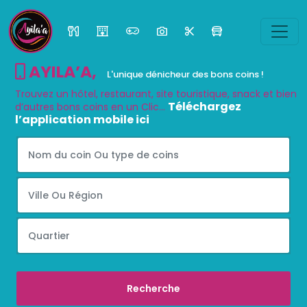
AYILA’A
,
L'unique dénicheur des bons coins !
Trouvez un hôtel, restaurant, site touristique, snack et bien
Téléchargez
d’autres bons coins en un Clic...
l’application mobile ici