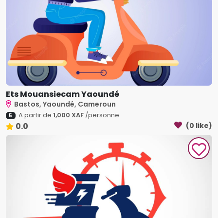
Ets Mouansiecam Yaoundé
Bastos, Yaoundé, Cameroun
A partir de
1,000 XAF
/personne.
5
0.0
(0 like)