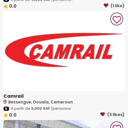
0.0
(1 like)
Camrail
Bessengue, Douala, Cameroun
A partir de
3,000 XAF
/personne.
5
0.0
(3 likes)