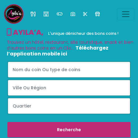
AYILA’A
,
L'unique dénicheur des bons coins !
Trouvez un hôtel, restaurant, site touristique, snack et bien
Téléchargez
d’autres bons coins en un Clic...
l’application mobile ici