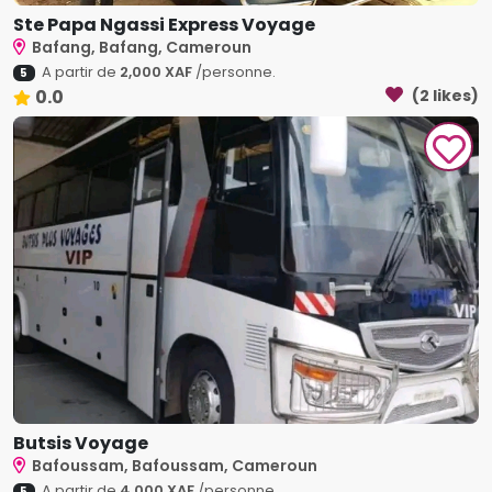
Ste Papa Ngassi Express Voyage
Bafang, Bafang, Cameroun
A partir de
2,000 XAF
/personne.
5
0.0
(2 likes)
Butsis Voyage
Bafoussam, Bafoussam, Cameroun
A partir de
4,000 XAF
/personne.
5