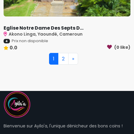
Eglise Notre Dame Des Septs D...
Akono Linga, Yaoundé, Cameroun
Prix non disponible
4
0.0
(0 like)
1
2
»
Bienvenue sur Ayila'a, l'unique dénicheur des bons coins !