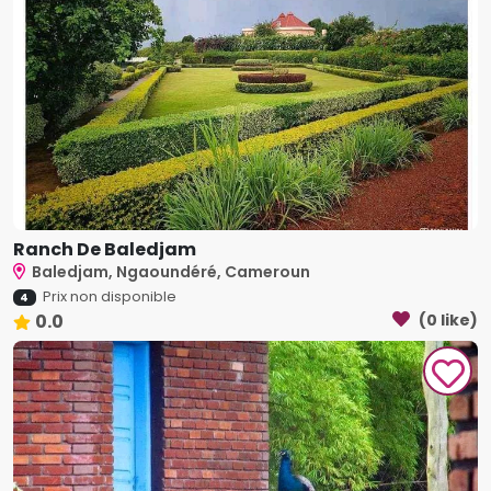
Ranch De Baledjam
Baledjam, Ngaoundéré, Cameroun
Prix non disponible
4
0.0
(0 like)