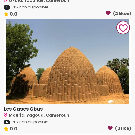
Okola, Yaoundé, Cameroun
Prix non disponible
4
0.0
(2 likes)
Les Cases Obus
Mourla, Yagoua, Cameroun
Prix non disponible
4
0.0
(0 like)