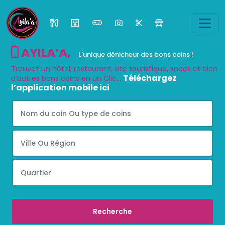
AYILA’A
,
L'unique dénicheur des bons coins !
Trouvez un hôtel, restaurant, site touristique, snack et bien
Téléchargez
d’autres bons coins en un Clic...
l’application mobile ici