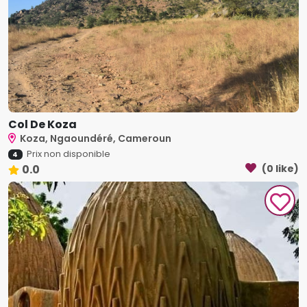
Col De Koza
Koza, Ngaoundéré, Cameroun
Prix non disponible
4
0.0
(0 like)