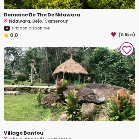
Domaine De The De Ndawara
Ndawara, Belo, Cameroun
Prix non disponible
4
0.0
(0 like)
Village Bantou