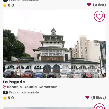
0.0
(0 like)
La Pagode
Bonanjo, Douala, Cameroun
Prix non disponible
5
5.0
(5 likes)