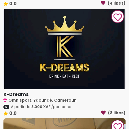
0.0
(4 likes)
K-Dreams
Omnisport, Yaoundé, Cameroun
A partir de
3,000 XAF
/personne.
5
0.0
(8 likes)