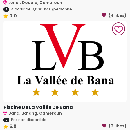
Lendi, Douala, Cameroun
A partir de
3,000 XAF
/personne.
7
0.0
(4 likes)
Piscine De La Vallée De Bana
Bana, Bafang, Cameroun
Prix non disponible
5
5.0
(3 likes)