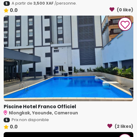
A partir de
3,500 XAF
/personne.
5
0.0
(0 like)
Piscine Hotel Franco Officiel
Nlongkak, Yaounde, Cameroun
Prix non disponible
5
0.0
(2 likes)