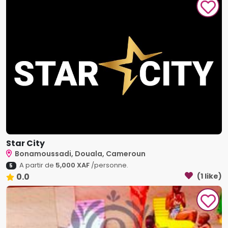
Star City
Bonamoussadi, Douala, Cameroun
A partir de
5,000 XAF
/personne.
5
0.0
(1 like)