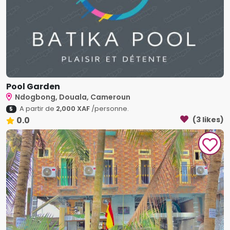
Pool Garden
Ndogbong, Douala, Cameroun
A partir de
2,000 XAF
/personne.
5
0.0
(3 likes)