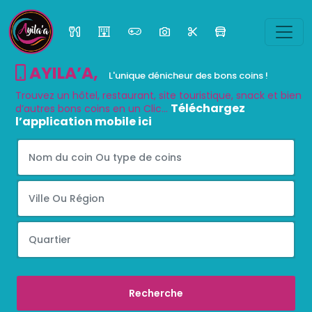
AYILA’A
,
L'unique dénicheur des bons coins !
Trouvez un hôtel, restaurant, site touristique, snack et bien
Téléchargez
d’autres bons coins en un Clic...
l’application mobile ici