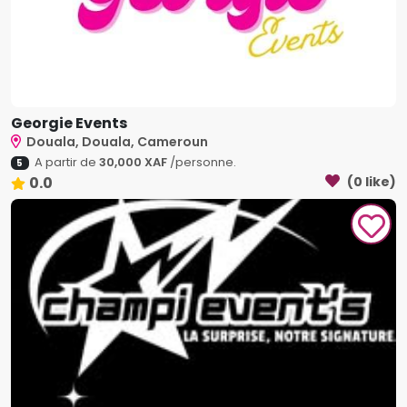
Georgie Events
Douala, Douala, Cameroun
A partir de
30,000 XAF
/personne.
5
0.0
(0 like)