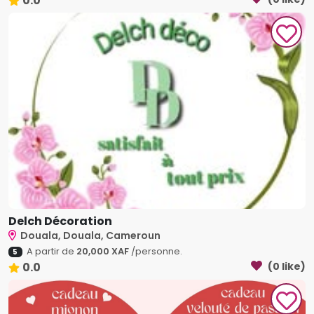
0.0
Delch Décoration
Douala, Douala, Cameroun
A partir de
20,000 XAF
/personne.
5
0.0
(0 like)