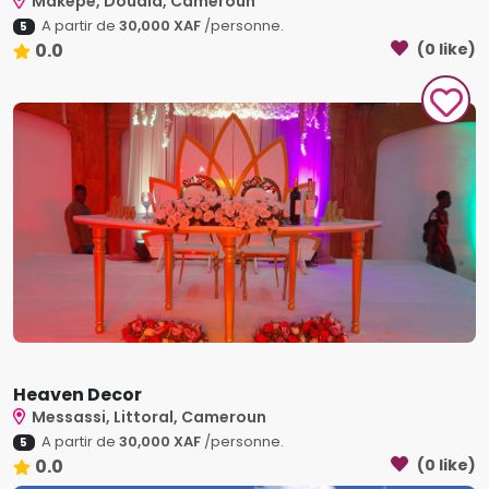
Makepe, Douala, Cameroun
A partir de
30,000 XAF
/personne.
5
0.0
(0 like)
Heaven Decor
Messassi, Littoral, Cameroun
A partir de
30,000 XAF
/personne.
5
0.0
(0 like)