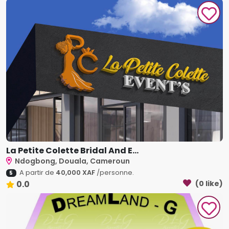
La Petite Colette Bridal And E...
Ndogbong, Douala, Cameroun
A partir de
40,000 XAF
/personne.
5
0.0
(0 like)