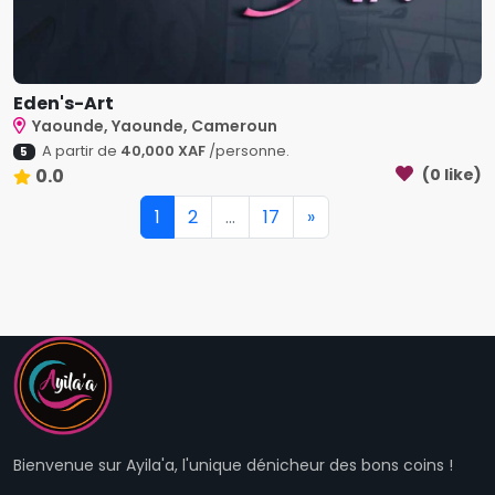
Eden's-Art
Yaounde, Yaounde, Cameroun
A partir de
40,000 XAF
/personne.
5
0.0
(0 like)
1
2
...
17
»
Bienvenue sur Ayila'a, l'unique dénicheur des bons coins !