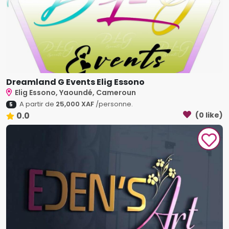
Dreamland G Events Elig Essono
Elig Essono, Yaoundé, Cameroun
A partir de
25,000 XAF
/personne.
5
0.0
(0 like)