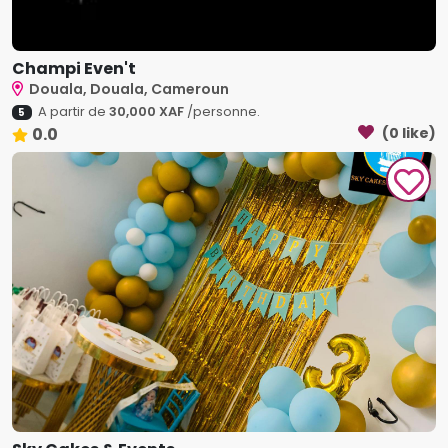
Champi Even't
Douala, Douala, Cameroun
A partir de
30,000 XAF
/personne.
5
0.0
(0 like)