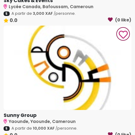
Sky Cakes & Events
Lycée Canada, Bafoussam, Cameroun
A partir de
3,000 XAF
/personne.
5
0.0
(0 like)
Sunny Group
Yaounde, Yaounde, Cameroun
A partir de
10,000 XAF
/personne.
5
(0 like)