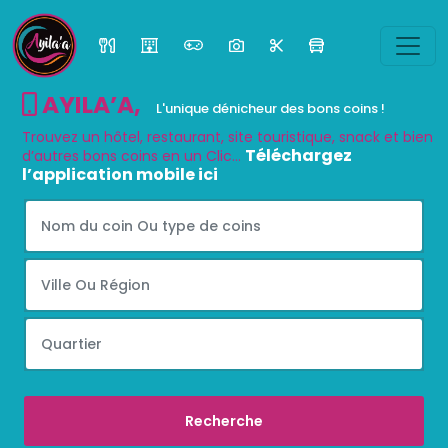
AYILA’A
,
L'unique dénicheur des bons coins !
Trouvez un hôtel, restaurant, site touristique, snack et bien
Téléchargez
d’autres bons coins en un Clic...
l’application mobile ici