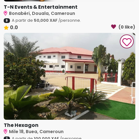
T-N Events & Entertainment
Bonabéri, Douala, Cameroun
A partir de
50,000 XAF
/personne.
9
0.0
(0 like)
The Hexagon
Mile 18, Buea, Cameroun
A partir de
100,000 XAF
/personne.
7