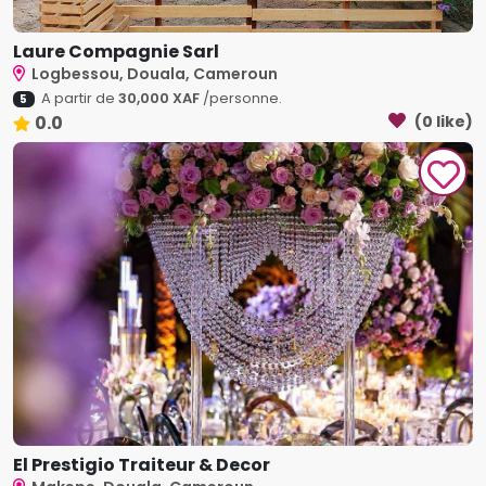
Laure Compagnie Sarl
Logbessou, Douala, Cameroun
A partir de
30,000 XAF
/personne.
5
0.0
(0 like)
El Prestigio Traiteur & Decor