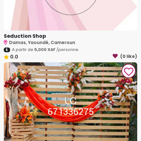
Seduction Shop
Damas, Yaoundé, Cameroun
A partir de
5,000 XAF
/personne.
5
0.0
(0 like)