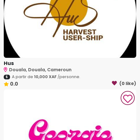
Hus
Douala, Douala, Cameroun
A partir de
10,000 XAF
/personne.
5
0.0
(0 like)