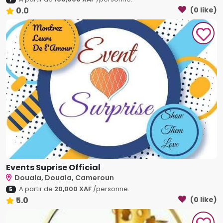
0.0
(0 like)
Events Suprise Official
Douala, Douala, Cameroun
A partir de
20,000 XAF
/personne.
5
5.0
(0 like)