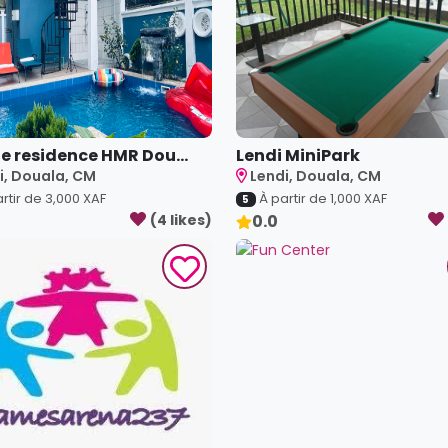
ne residence HMR Dou...
Lendi MiniPark
i, Douala, CM
Lendi, Douala, CM
rtir de
3,000
XAF
À partir de
1,000
XAF
5
(
4
like
s
)
0.0