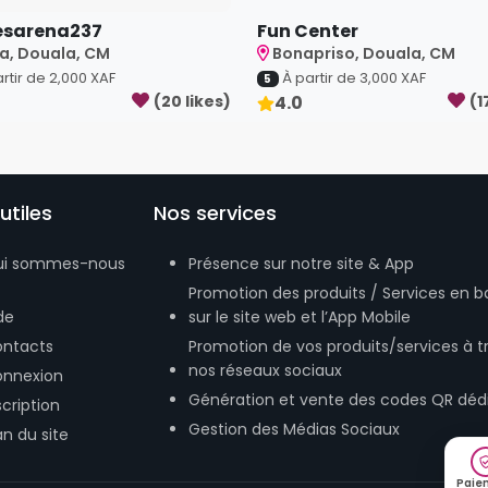
sarena237
Fun Center
a, Douala, CM
Bonapriso, Douala, CM
rtir de
2,000
XAF
À partir de
3,000
XAF
5
(
20
like
s
)
4.0
(
1
utiles
Nos services
ui sommes-nous
Présence sur notre site & App
Promotion des produits / Services en b
de
sur le site web et l’App Mobile
ntacts
Promotion de vos produits/services à t
nos réseaux sociaux
nnexion
Génération et vente des codes QR déd
scription
Gestion des Médias Sociaux
an du site
Paie