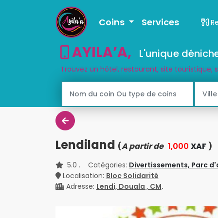
Coins
Services
R
AYILA’A
,
L'unique déniche
Trouvez un hôtel, restaurant, site touristique, 
Lendiland
(
A partir de
1,000
XAF
)
5.0
. Catégories:
Divertissements,
Parc d'
Localisation:
Bloc Solidarité
Adresse:
Lendi, Douala , CM
.