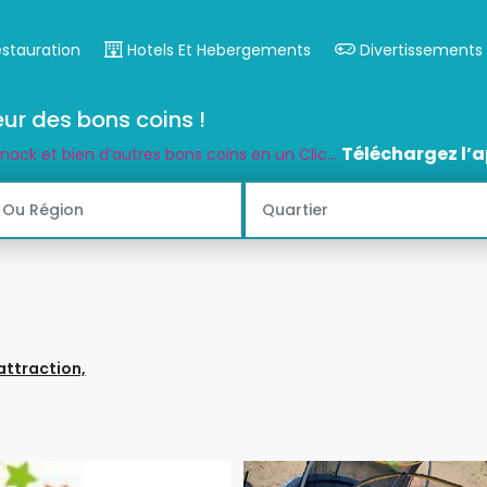
estauration
Hotels Et Hebergements
Divertissements
ur des bons coins !
Téléchargez l’a
snack et bien d’autres bons coins en un Clic...
attraction,