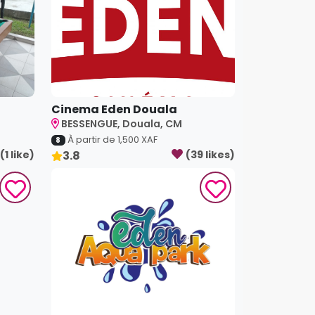
Cinema Eden Douala
BESSENGUE, Douala, CM
À partir de
1,500
XAF
8
(
1
like
)
3.8
(
39
like
s
)