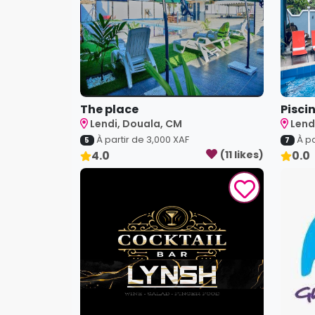
The place
Pisci
Lendi, Douala, CM
Lend
À partir de
3,000
XAF
À pa
5
7
4.0
(
11
like
s
)
0.0