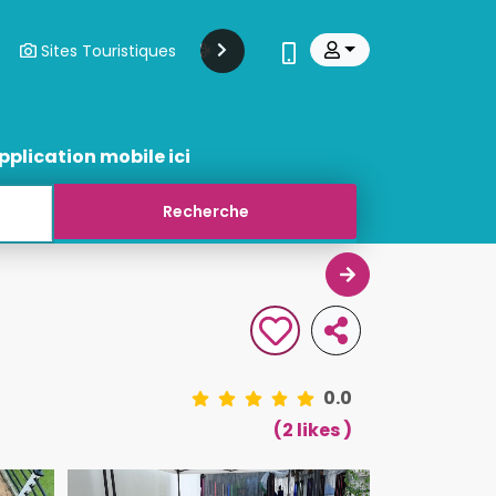
Sites Touristiques
Modes Et Beauté
Transports
pplication mobile ici
0.0
(2 likes )