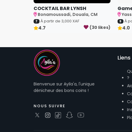
COCKTAIL BAR LYNSH
Game
Bonamoussadi, Douala, CM
Yass
À partir de
3,000
XAF
À pa
7
9
4.7
(
30
like
s
)
4.0
Liens 
Q
?
Bienvenue sur Ayila'a, l'unique
Ai
dénicheur des bons coins !
Co
Co
NOUS SUIVRE
In
Pl