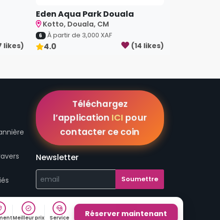
Eden Aqua Park Douala
Kotto, Douala, CM
À partir de
3,000
XAF
6
7
like
s
)
4.0
(
14
like
s
)
Téléchargez
l’application
ICI
pour
contacter ce coin
annière
ravers
Newsletter
iés
Réserver maintenant
ment
Meilleur prix
Service