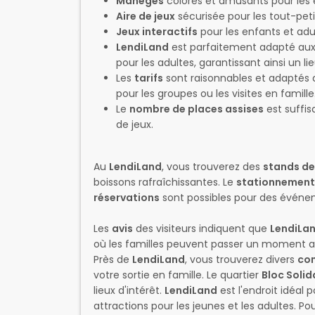
Manèges
colorés et amusants pour les 
Aire de jeux
sécurisée pour les tout-peti
Jeux interactifs
pour les enfants et adu
LendiLand
est parfaitement adapté au
pour les adultes, garantissant ainsi un li
Les
tarifs
sont raisonnables et adaptés 
pour les groupes ou les visites en famille
Le
nombre de places assises
est suffis
de jeux.
Au
LendiLand
, vous trouverez des
stands de
boissons rafraîchissantes. Le
stationnement
réservations
sont possibles pour des événem
Les
avis
des visiteurs indiquent que
LendiLa
où les familles peuvent passer un moment 
Près de
LendiLand
, vous trouverez divers
co
votre sortie en famille. Le quartier
Bloc Solid
lieux d'intérêt.
LendiLand
est l'endroit idéal p
attractions pour les jeunes et les adultes. Pou