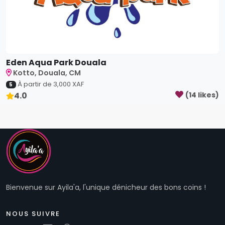
Eden Aqua Park Douala
Kotto, Douala, CM
À partir de
3,000
XAF
5
4.0
(
14
like
s
)
Bienvenue sur Ayila'a, l'unique dénicheur des bons coins !
NOUS SUIVRE