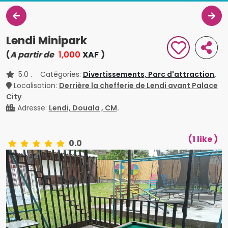
Lendi Minipark
(
A partir de
1,000
XAF
)
5.0
. Catégories:
Divertissements,
Parc d'attraction,
Localisation:
Derrière la chefferie de Lendi avant Palace
City
Adresse:
Lendi, Douala , CM
.
(1 like )
0.0