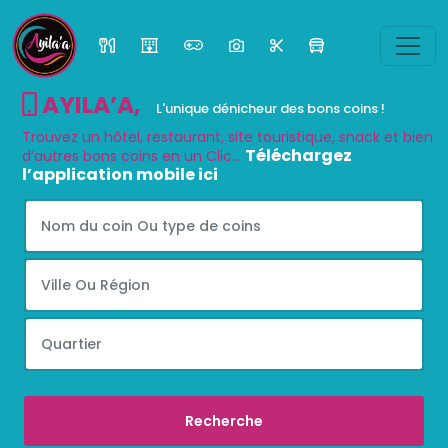
AYILA’A
,
L'unique dénicheur des bons coins !
Trouvez un hôtel, restaurant, site touristique, snack et bien
Téléchargez
d’autres bons coins en un Clic...
l’application mobile ici