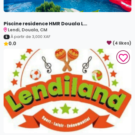
Piscine residence HMR Douala L...
Lendi, Douala, CM
À partir de
3,000
XAF
5
0.0
(
4
like
s
)