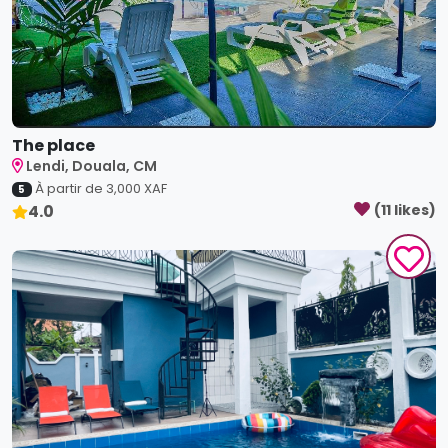
The place
Lendi, Douala, CM
À partir de
3,000
XAF
5
4.0
(
11
like
s
)