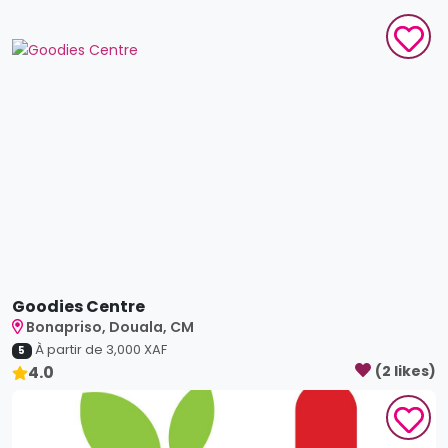
Goodies Centre
Bonapriso, Douala, CM
À partir de
3,000
XAF
5
4.0
(
2
like
s
)