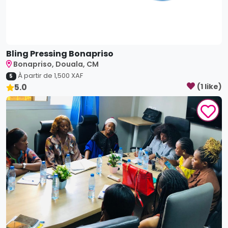
Bling Pressing Bonapriso
Bonapriso, Douala, CM
À partir de
1,500
XAF
5
5.0
(
1
like
)