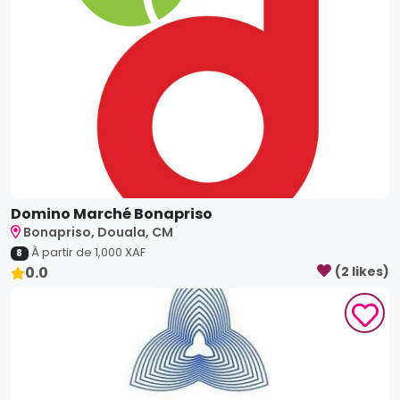
Domino Marché Bonapriso
Bonapriso, Douala, CM
À partir de
1,000
XAF
8
0.0
(
2
like
s
)