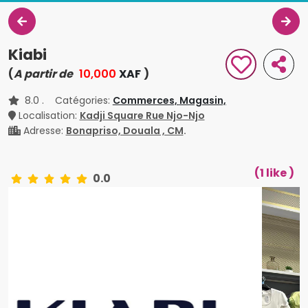
Kiabi
(
A partir de
10,000
XAF
)
8.0
. Catégories:
Commerces,
Magasin,
Localisation:
Kadji Square Rue Njo-Njo
Adresse:
Bonapriso, Douala , CM
.
(1 like )
0.0