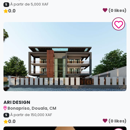
À partir de
5,000
XAF
5
0.0
(
0
like
s
)
ARI DESIGN
Bonapriso, Douala, CM
À partir de
150,000
XAF
5
0.0
(
0
like
s
)