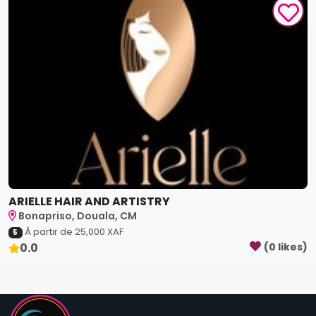
ARIELLE HAIR AND ARTISTRY
Bonapriso, Douala, CM
À partir de
25,000
XAF
5
0.0
(
0
like
s
)