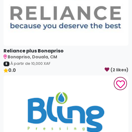
Reliance plus Bonapriso
Bonapriso, Douala, CM
À partir de
10,000
XAF
8
0.0
(
2
like
s
)