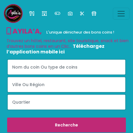
AYILA’A
,
L'unique dénicheur des bons coins !
Trouvez un hôtel, restaurant, site touristique, snack et bien
Téléchargez
d’autres bons coins en un Clic...
l’application mobile ici