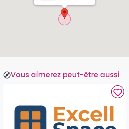
Vous aimerez peut-être aussi
Excell Space
Omnisport, Yaoundé, CM
À partir de
5,000
XAF
5
0.0
(
1
like
)