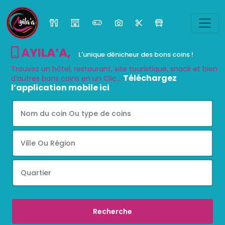
AYILA’A
,
L'unique dénicheur des bons coins !
Trouvez un hôtel, restaurant, site touristique, snack et bien
Téléchargez
d’autres bons coins en un Clic...
l’application mobile ici