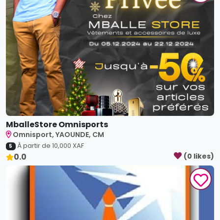
MballeStore Omnisports
Omnisport, YAOUNDE, CM
À partir de
10,000
XAF
5
0.0
(
0
like
s
)
Professionnel Express pressing...
Omnisport, Yaounde, CM
À partir de
1,000
XAF
5