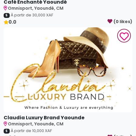
Claudia Luxury Brand Yaounde
Omnisport, Yaounde, CM
À partir de
10,000
XAF
5
0.0
(
0
like
s
)