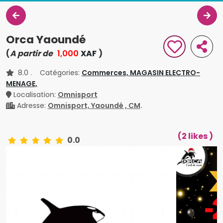
Orca Yaoundé
(
A partir de
1,000
XAF
)
8.0
. Catégories:
Commerces,
MAGASIN ELECTRO-
MENAGE,
Localisation:
Omnisport
Adresse:
Omnisport, Yaoundé , CM
.
(2 likes )
0.0