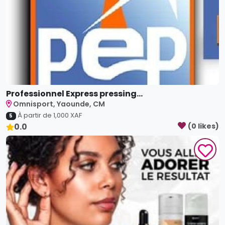
0.0
(
0
like
s
)
Saunya cosmetics Omnisport
Omnisport, Yaoundé, CM
À partir de
2,000
XAF
5
0.0
(
0
like
s
)