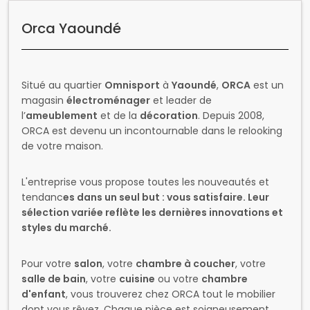
L'entreprise vous propose toutes les nouveautés et
tendanc
es dans un seul but : vous satisfaire. Leur
sélection variée reflète les dernières innovations et
styles du marché.
Pour votre
salon
, votre
chambre à coucher
, votre
salle de bain
, votre
cuisine
ou votre
chambre
d'enfant
, vous trouverez chez ORCA tout le mobilier
dont vous rêvez. Chaque pièce est soigneusement
choisie pour répondre aux besoins et aux goûts de
chaque client.
Faites confiance à ORCA pour aménager votre maison
avec style et confort. Leur expertise et leur passion
pour l'aménagement intérieur vous garantissent une
expérience d'achat agréable et enrichissante.