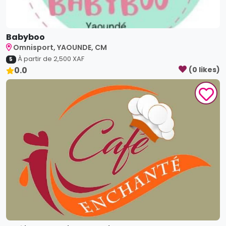
Café Enchanté Yaoundé
Omnisport, Yaoundé, CM
À partir de
30,000
XAF
5
0.0
(
0
like
s
)