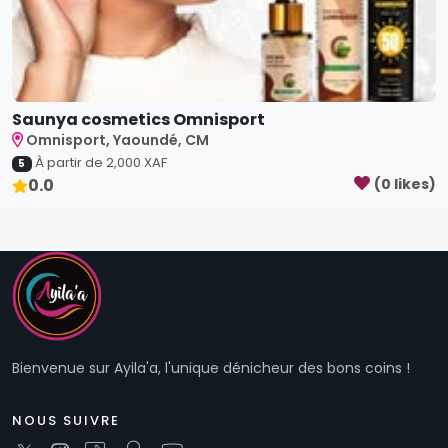
Bienvenue sur Ayila'a, l'unique dénicheur des bons coins !
NOUS SUIVRE
Liens utiles
Qui sommes-nous ?
Aide
Contacts
Connexion
Inscription
Plan du site