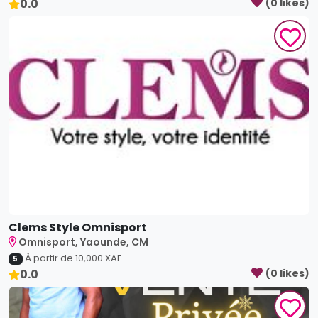
Clems Style Omnisport
Omnisport, Yaounde, CM
À partir de
10,000
XAF
5
0.0
(
0
like
s
)