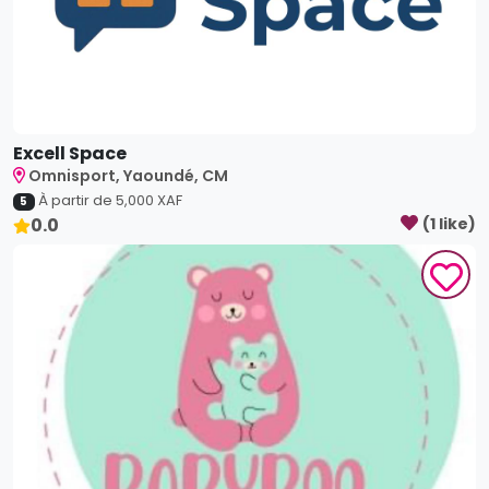
Babyboo
Omnisport, YAOUNDE, CM
À partir de
2,500
XAF
5
0.0
(
0
like
s
)