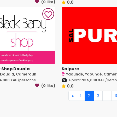
(0 like)
0.0
y Shop Douala
Salpure
 Douala, Cameroun
Yaoundé, Yaoundé, Came
4,000 XAF
/personne.
A partir de
5,000 XAF
/perso
5
(0 like)
0.0
«
1
2
3
...
1