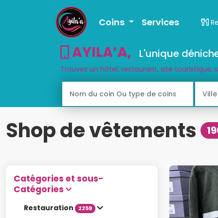
Coins
Services
R
AYILA’A
,
L'unique déniche
Trouvez un hôtel, restaurant, site touristique, 
Shop de vêtements
19
Catégories et sous-
Catégories
Restauration
2259