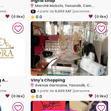
Ingrid Shop
...
Marché Mokolo, Yaoundé, Cam...
nne.
A partir de
5,000 XAF
/personne.
5
(0 like)
0.0
(0 like)
A...
Viny's Chopping
n
Avenue Germaine, Yaoundé, C...
nne.
A partir de
4,000 XAF
/personne.
5
(0 like)
0.0
(0 like)