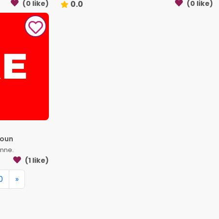
(0 like)
0.0
(0 like)
roun
nne.
(1 like)
0
»