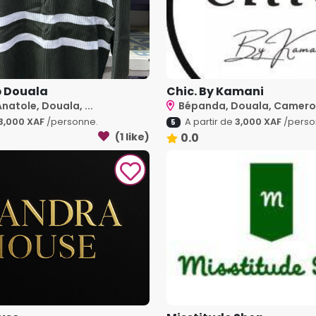
p Douala
Chic. By Kamani
natole, Douala, ...
Bépanda, Douala, Camer
3,000 XAF
/personne.
A partir de
3,000 XAF
/perso
5
(1 like)
0.0