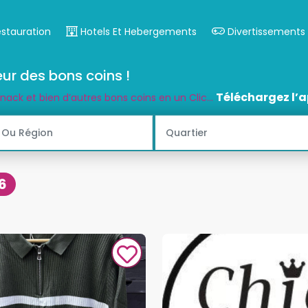
estauration
Hotels Et Hebergements
Divertissements
ur des bons coins !
Téléchargez l’a
snack et bien d’autres bons coins en un Clic...
6