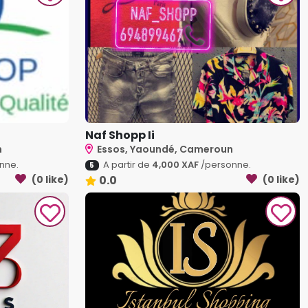
Naf Shopp Ii
n
Essos, Yaoundé, Cameroun
nne.
A partir de
4,000 XAF
/personne.
5
(0 like)
0.0
(0 like)