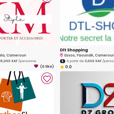
Dlt Shopping
ala, Cameroun
Essos, Yaoundé, Camerou
15,000 XAF
/personne.
A partir de
3,000 XAF
/perso
5
(0 like)
0.0