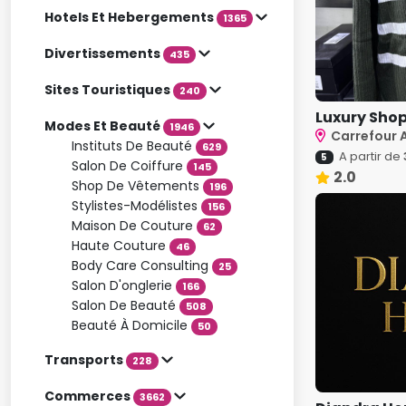
Hotels Et Hebergements
1365
Divertissements
435
Sites Touristiques
240
Luxury Sho
Modes Et Beauté
1946
Carrefour A
Instituts De Beauté
629
A partir de
5
Salon De Coiffure
145
2.0
Shop De Vêtements
196
Stylistes-Modélistes
156
Maison De Couture
62
Haute Couture
46
Body Care Consulting
25
Salon D'onglerie
166
Salon De Beauté
508
Beauté À Domicile
50
Transports
228
Commerces
3662