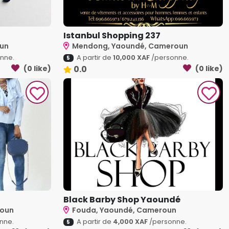
Istanbul Shopping 237
oun
Mendong, Yaoundé, Cameroun
nne.
A partir de
10,000 XAF
/personne.
5
(0 like)
0.0
(0 like)
Black Barby Shop Yaoundé
roun
Fouda, Yaoundé, Cameroun
nne.
A partir de
4,000 XAF
/personne.
5