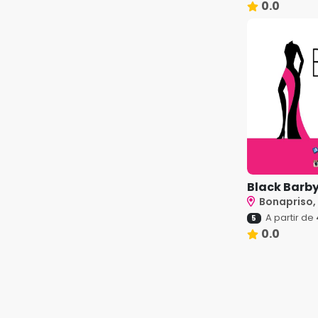
0.0
Black Barb
Bonapriso,
A partir de
5
0.0