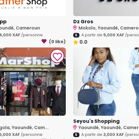
opp
Dz Gros
aoundé, Cameroun
Mokolo, Yaoundé, Camer
4,000 XAF
/personne.
A partir de
5,000 XAF
/perso
5
(0 like)
0.0
Seyou's Shopping
ola, Yaoundé, Cam...
Yaoundé, Yaoundé, Came
5,000 XAF
/personne.
A partir de
3,000 XAF
/perso
5