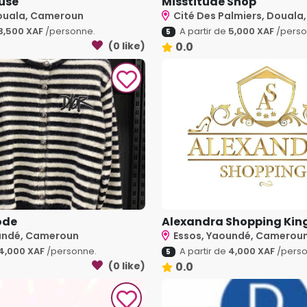
use
Misstitude Shop
ouala, Cameroun
Cité Des Palmiers, Douala, 
3,500 XAF
/personne.
A partir de
5,000 XAF
/perso
5
(0 like)
0.0
ode
Alexandra Shopping King 
undé, Cameroun
Essos, Yaoundé, Camerou
4,000 XAF
/personne.
A partir de
4,000 XAF
/perso
5
(0 like)
0.0