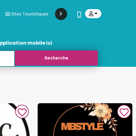
Sites Touristiques
Modes Et Beauté
Transports
pplication mobile ici