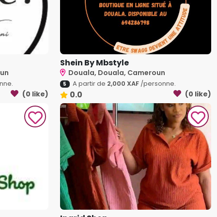
Shein By Mbstyle
oun
Douala, Douala, Cameroun
nne.
A partir de
2,000 XAF
/personne.
5
(0 like)
0.0
(0 like)