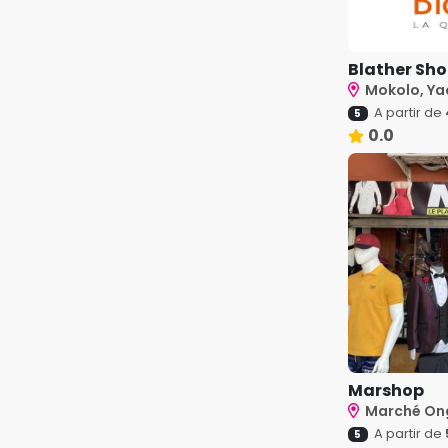
Blather Sh
Mokolo, Y
A partir de
5
0.0
Marshop
Marché Ong
A partir de
5