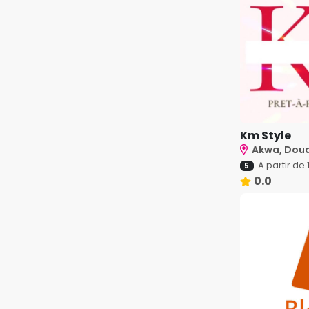
Km Style
Akwa, Dou
A partir de
5
0.0