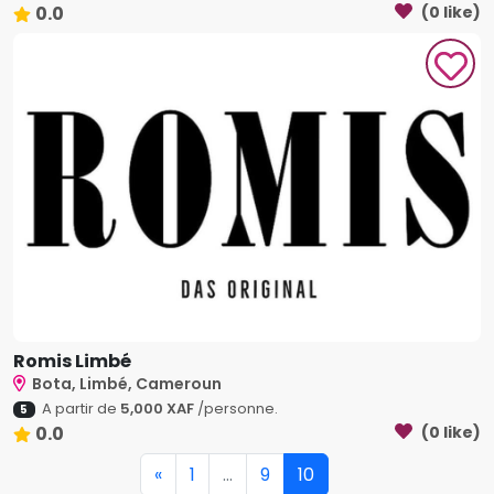
0.0
(0 like)
Romis Limbé
Bota, Limbé, Cameroun
A partir de
5,000 XAF
/personne.
5
0.0
(0 like)
«
1
...
9
10