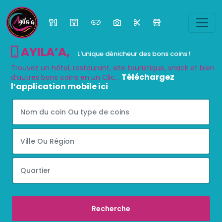
AYILA’A
,
L'unique dénicheur des bons coins !
Trouvez un hôtel, restaurant, site touristique, snack et bien
Téléchargez
d’autres bons coins en un Clic...
l’application mobile ici