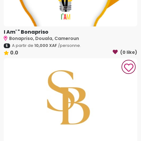
I Am' " Bonapriso
Bonapriso, Douala, Cameroun
A partir de
10,000 XAF
/personne.
5
0.0
(0 like)