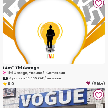
I Am'" Titi Garage
Titi Garage, Yaoundé, Cameroun
A partir de
10,000 XAF
/personne.
5
0.0
(0 like)