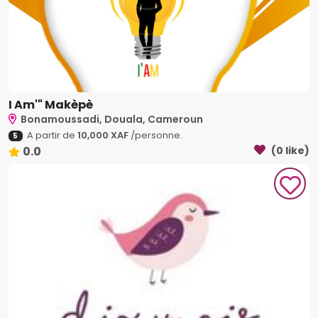
I Am'" Makèpè
Bonamoussadi, Douala, Cameroun
A partir de
10,000 XAF
/personne.
5
0.0
(0 like)