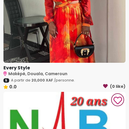
Every Style
Makèpè, Douala, Cameroun
A partir de
20,000 XAF
/personne.
5
0.0
(0 like)