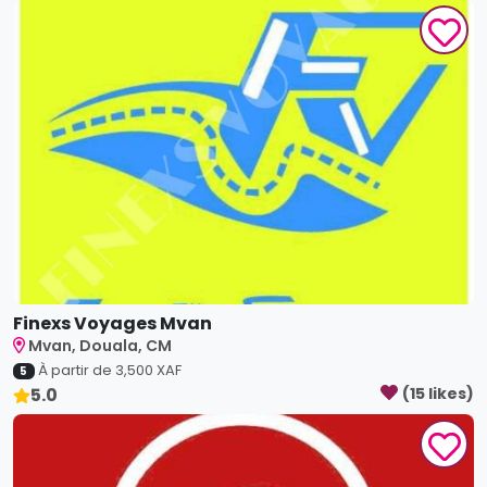
Finexs Voyages Mvan
Mvan, Douala, CM
À partir de
3,500
XAF
5
5.0
(
15
like
s
)