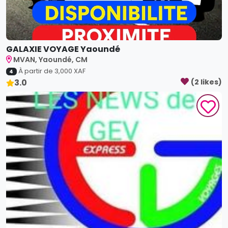
GALAXIE VOYAGE Yaoundé
MVAN, Yaoundé, CM
À partir de
3,000
XAF
4
3.0
(
2
like
s
)