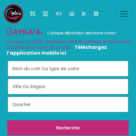
AYILA’A
,
L'unique dénicheur des bons coins !
Trouvez un hôtel, restaurant, site touristique, snack et bien
Téléchargez
d’autres bons coins en un Clic...
l’application mobile ici