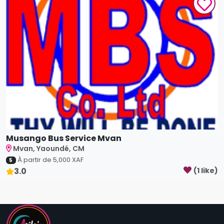
Musango Bus Service Mvan
Mvan, Yaoundé, CM
À partir de
5,000
XAF
5
3.0
(
1
like
)