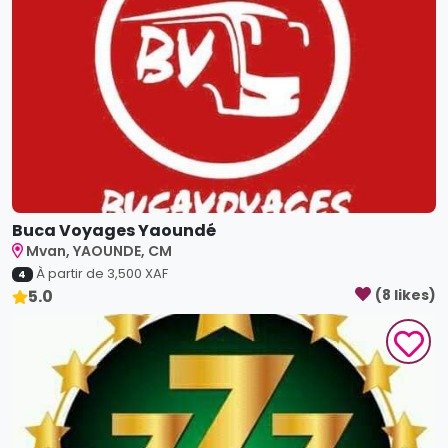
Buca Voyages Yaoundé
Mvan, YAOUNDE, CM
À partir de
3,500
XAF
4
5.0
(
8
like
s
)