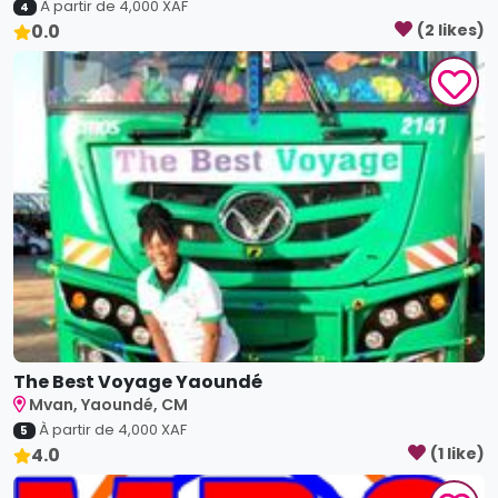
À partir de
4,000
XAF
4
0.0
(
2
like
s
)
The Best Voyage Yaoundé
Mvan, Yaoundé, CM
À partir de
4,000
XAF
5
4.0
(
1
like
)