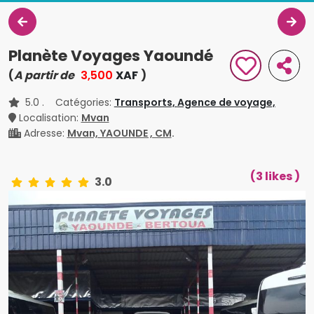
Planète Voyages Yaoundé
(
A partir de
3,500
XAF
)
5.0
. Catégories:
Transports,
Agence de voyage,
Localisation:
Mvan
Adresse:
Mvan, YAOUNDE , CM
.
(3 likes )
3.0