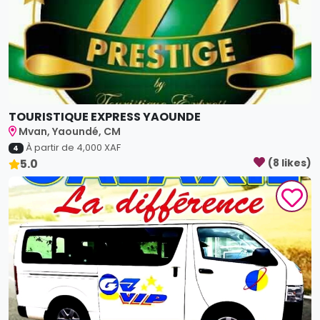
TOURISTIQUE EXPRESS YAOUNDE
Mvan, Yaoundé, CM
À partir de
4,000
XAF
4
5.0
(
8
like
s
)