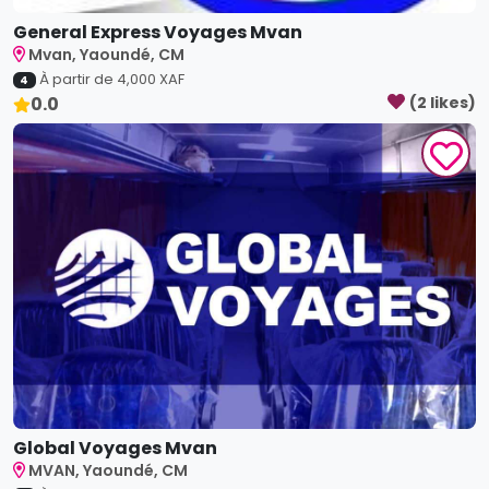
General Express Voyages Mvan
Mvan, Yaoundé, CM
À partir de
4,000
XAF
4
0.0
(
2
like
s
)
Global Voyages Mvan
MVAN, Yaoundé, CM