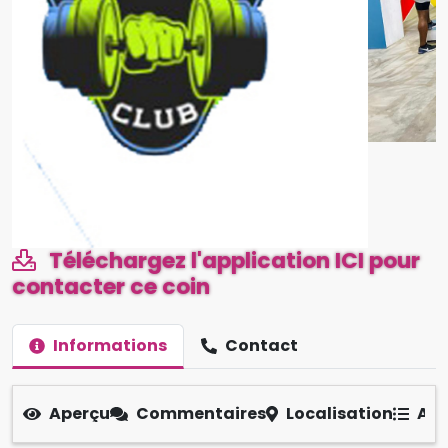
Téléchargez l'application ICI pour
contacter ce coin
Informations
Contact
Aperçu
Commentaires
Localisation
Aut
Team Fitness Club Douala