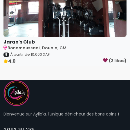
Jaran's Club
Bonamoussadi, Douala, CM
À partir de
10,000
XAF
5
4.0
(
2
like
s
)
Bienvenue sur Ayila'a, l'unique dénicheur des bons coins !
NOUS SUIVRE
Liens utiles
Qui sommes-nous ?