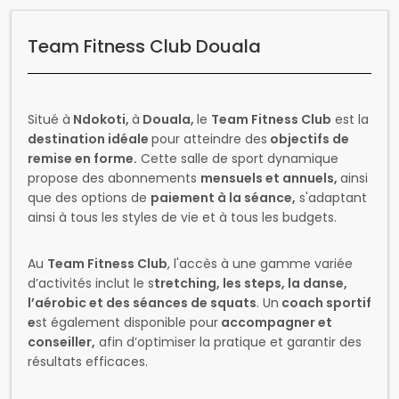
Situé à
Ndokoti,
à
Douala,
le
Team Fitness Club
est la
destination idéale
pour atteindre des
objectifs de
remise en forme.
Cette salle de sport dynamique
propose des abonnements
mensuels et annuels,
ainsi
que des options de
paiement à la séance,
s'adaptant
ainsi à tous les styles de vie et à tous les budgets.
Au
Team Fitness Club
, l'accès à une gamme variée
d’activités inclut le s
tretching, les steps, la danse,
l’aérobic et des séances de squats
. Un
coach sportif
e
st également disponible pour
accompagner et
conseiller,
afin d’optimiser la pratique et garantir des
résultats efficaces.
Après un entraînement, il est possible d'explorer les
attractions de
Douala
:
Agences de voyage interurbains
: Men Travel et