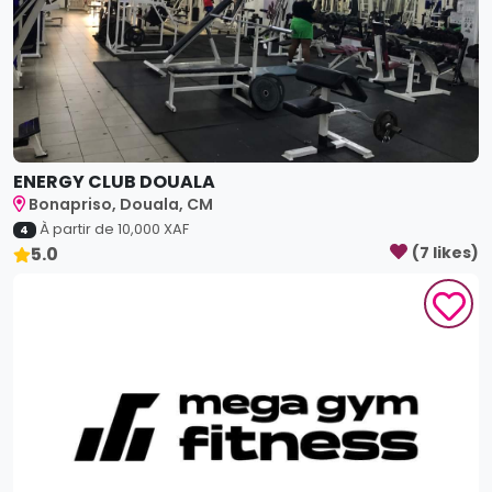
ENERGY CLUB DOUALA
Bonapriso, Douala, CM
À partir de
10,000
XAF
4
5.0
(
7
like
s
)
MEGA GYM Fitness