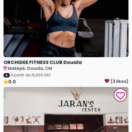
ORCHIDEE FITNESS CLUB Douala
Makèpè, Douala, CM
À partir de
15,000
XAF
4
0.0
(
3
like
s
)