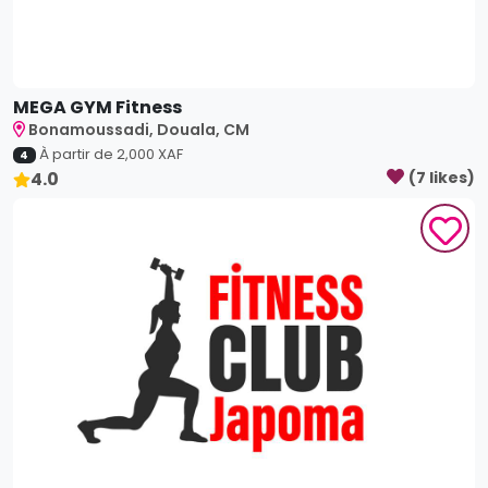
Bonamoussadi, Douala, CM
À partir de
2,000
XAF
4
4.0
(
7
like
s
)
Fitness Club Japoma
Japoma, Douala, CM
À partir de
2,000
XAF
4
4.0
(
6
like
s
)