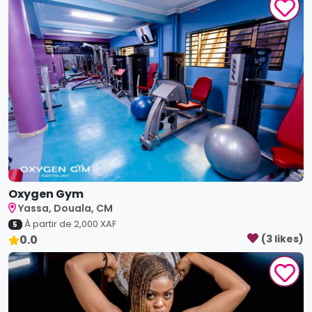
Oxygen Gym
Yassa, Douala, CM
À partir de
2,000
XAF
5
0.0
(
3
like
s
)