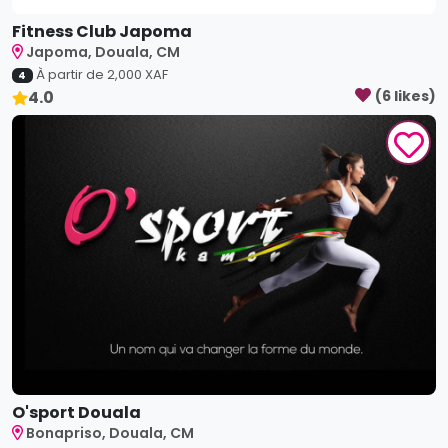
O'sport Douala
Bonapriso, Douala, CM
Prix non disponible
5
5.0
(
5
like
s
)