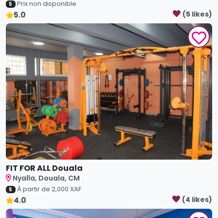
FIT FOR ALL Douala
Nyalla, Douala, CM
À partir de
2,000
XAF
5
4.0
(
4
like
s
)