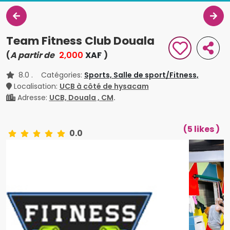
Team Fitness Club Douala
(
A partir de
2,000
XAF
)
8.0
. Catégories:
Sports,
Salle de sport/Fitness,
Localisation:
UCB à côté de hysacam
Adresse:
UCB, Douala , CM
.
(5 likes )
0.0