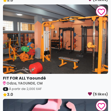
5.0
FIT FOR ALL Yaoundé
Odza, YAOUNDE, CM
À partir de
2,000
XAF
4
3.0
(
5
like
s
)