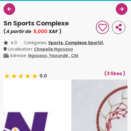
Sn Sports Complexe
(
A partir de
5,000
XAF
)
4.0
. Catégories:
Sports,
Complexe Sportif,
Localisation:
Chapelle Ngousso
Adresse:
Ngousso, Yaoundé , CM
.
(3 likes )
0.0