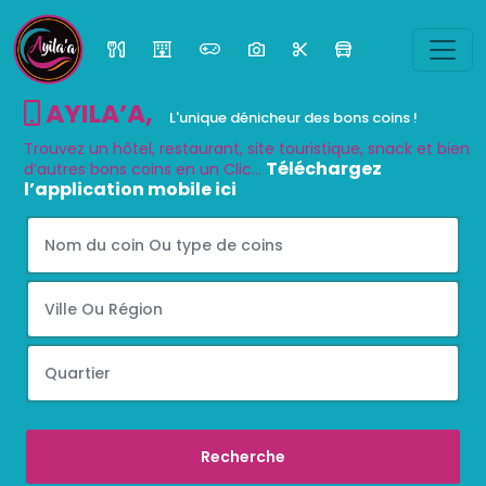
AYILA’A
,
L'unique dénicheur des bons coins !
Trouvez un hôtel, restaurant, site touristique, snack et bien
Téléchargez
d’autres bons coins en un Clic...
l’application mobile ici