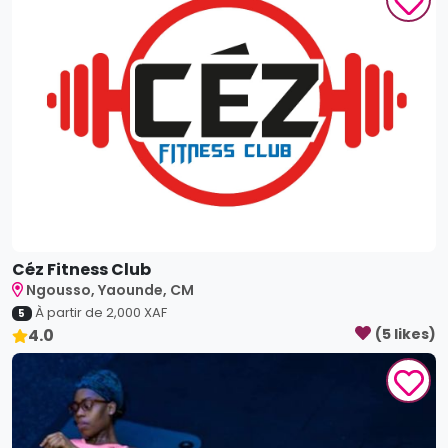
Céz Fitness Club
Ngousso, Yaounde, CM
À partir de
2,000
XAF
5
4.0
(
5
like
s
)