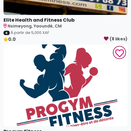
Elite Health and Fitness Club
Nsimeyong, Yaoundé, CM
À partir de
5,000
XAF
4
0.0
(
8
like
s
)