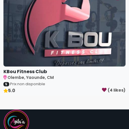
KBou Fitness Club
Olembe, Yaounde, CM
Prix non disponible
5
5.0
(
4
like
s
)