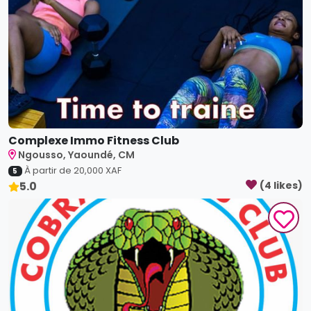
Complexe Immo Fitness Club
Ngousso, Yaoundé, CM
À partir de
20,000
XAF
5
5.0
(
4
like
s
)