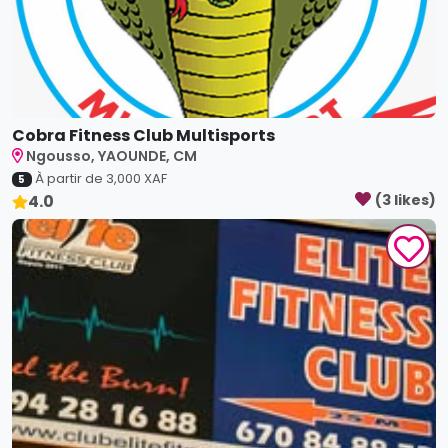
Cobra Fitness Club Multisports
Ngousso, YAOUNDE, CM
À partir de
3,000
XAF
5
4.0
(
3
like
s
)