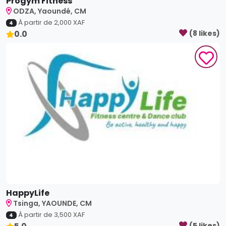
Progym Fitness
ODZA, Yaoundé, CM
À partir de
2,000
XAF
4
0.0
(
8
like
s
)
HappyLife
Tsinga, YAOUNDE, CM
À partir de
3,500
XAF
4
(
5
like
s
)