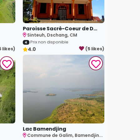
Paroisse Sacré-Coeur de D...
Sinteuh, Dschang, CM
Prix non disponible
4
5
like
s
)
4.0
(
5
like
s
)
Lac Bamendjing
Commune de Galim, Bamendjin...