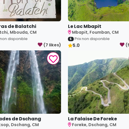
ras de Balatchi
Le Lac Mbapit
tchi, Mbouda, CM
Mbapit, Foumban, CM
 non disponible
Prix non disponible
5
(
7
like
s
)
5.0
(
ades de Dschang
La Falaise De Foreke
sop, Dschang, CM
Foreke, Dschang, CM