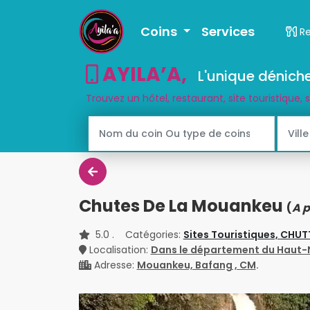
Coins
Services
R
AYILA’A
,
L'unique déniche
Trouvez un hôtel, restaurant, site touristique, 
Chutes De La Mouankeu
(
A p
5.0
. Catégories:
Sites Touristiques,
CHUTT
Localisation:
Dans le département du Haut
Adresse:
Mouankeu, Bafang , CM
.