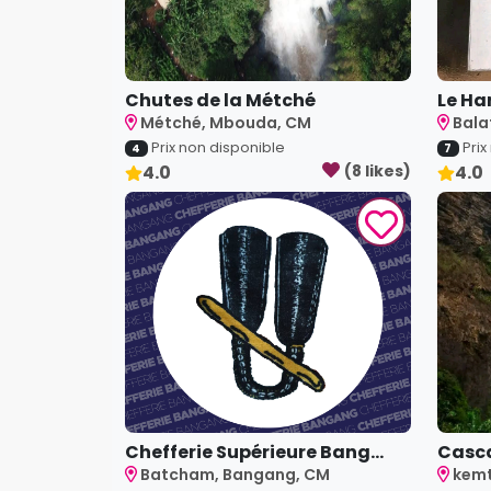
Chutes de la Métché
Le Ha
Métché, Mbouda, CM
Bala
Prix non disponible
Prix
4
7
4.0
(
8
like
s
)
4.0
Chefferie Supérieure Bang...
Casc
Batcham, Bangang, CM
kemt