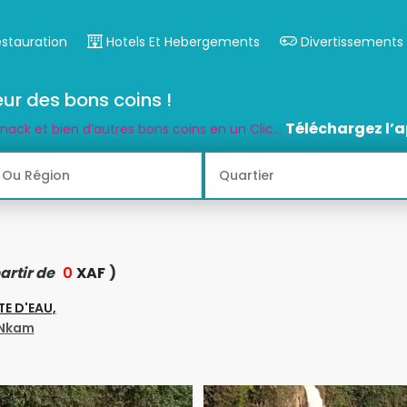
estauration
Hotels Et Hebergements
Divertissements
ur des bons coins !
Téléchargez l’a
snack et bien d’autres bons coins en un Clic...
artir de
0
XAF
)
E D'EAU,
-Nkam