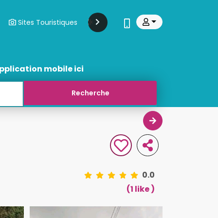
Sites Touristiques
Modes Et Beauté
Transports
pplication mobile ici
0.0
(1 like )