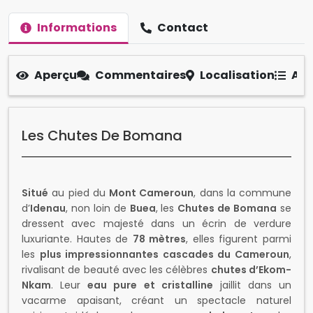
Informations
Contact
Aperçu
Commentaires
Localisation
Aut
Les Chutes De Bomana
Situé
au pied du
Mont Cameroun
, dans la commune
d’
Idenau
, non loin de
Buea
, les
Chutes de Bomana
se
dressent avec majesté dans un écrin de verdure
luxuriante. Hautes de
78 mètres
, elles figurent parmi
les
plus impressionnantes cascades du Cameroun
,
rivalisant de beauté avec les célèbres
chutes d’Ekom-
Nkam
. Leur
eau pure et cristalline
jaillit dans un
vacarme apaisant, créant un spectacle naturel