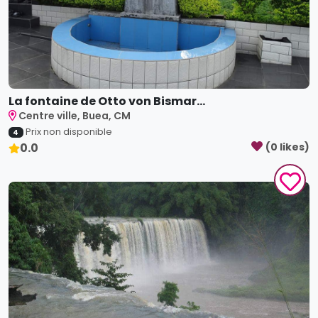
La fontaine de Otto von Bismar...
Centre ville, Buea, CM
Prix non disponible
4
0.0
(
0
like
s
)