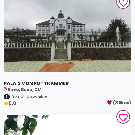
PALAIS VON PUTTKAMMER
Buea, Buea, CM
Prix non disponible
5
0.0
(
3
like
s
)