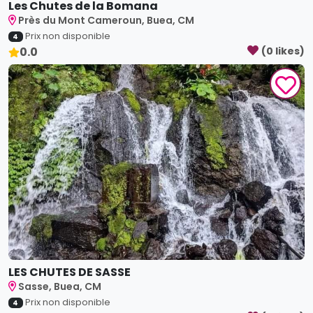
Les Chutes de la Bomana
Près du Mont Cameroun, Buea, CM
Prix non disponible
4
0.0
(
0
like
s
)
LES CHUTES DE SASSE
Sasse, Buea, CM
Prix non disponible
4