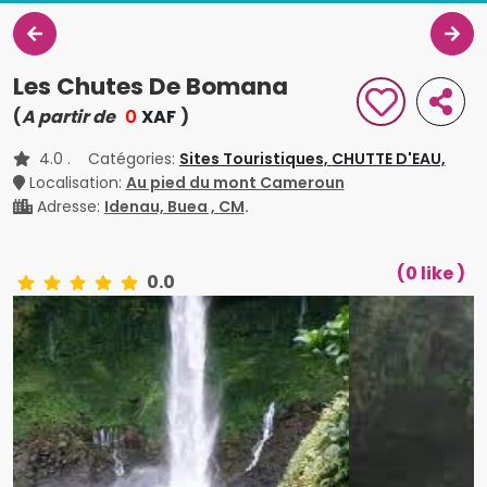
Les Chutes De Bomana
(
A partir de
0
XAF
)
4.0
. Catégories:
Sites Touristiques,
CHUTTE D'EAU,
Localisation:
Au pied du mont Cameroun
Adresse:
Idenau, Buea , CM
.
(0 like )
0.0