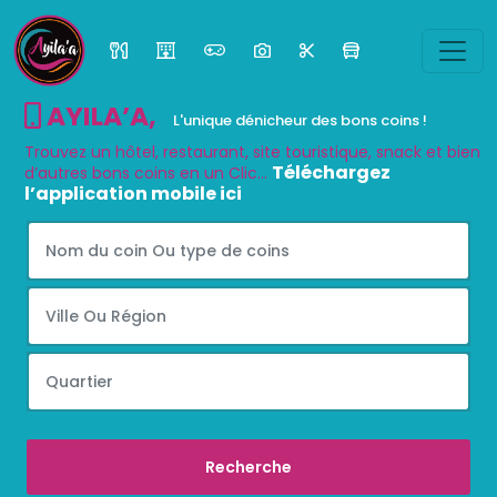
AYILA’A
,
L'unique dénicheur des bons coins !
Trouvez un hôtel, restaurant, site touristique, snack et bien
Téléchargez
d’autres bons coins en un Clic...
l’application mobile ici