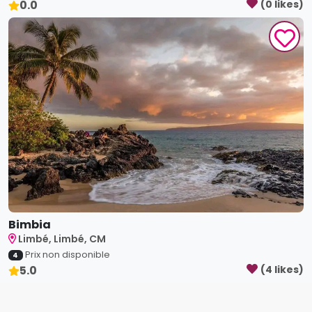
0.0
(
0
like
s
)
Bimbia
Limbé, Limbé, CM
Prix non disponible
4
5.0
(
4
like
s
)