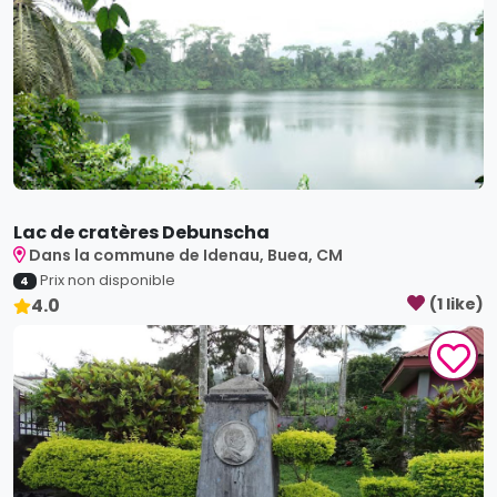
Lac de cratères Debunscha
Dans la commune de Idenau, Buea, CM
Prix non disponible
4
4.0
(
1
like
)