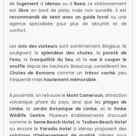
de
logement
à
Idenau
ou à
Buea
. Le stationnement
est
libre
en bord de piste, mais non surveillé. Il est
recommandé de venir avec un guide local
ou une
agence spécialisée pour plus de sécurité et de
confort.
Les
avis des visiteurs
sont extrêmement élogieux. Ils
soulignent la
splendeur des chutes
, la
pureté de
l’eau
, la
tranquillité du lieu
, et la
vue à couper le
souffle
depuis les hauteurs. Beaucoup considèrent les
Chutes de Bomana
comme un
trésor caché
, peu
fréquenté mais
hautement mémorable
.
À proximité, on retrouve le
Mont Cameroun
, attraction
volcanique phare du pays, ainsi que les
plages de
Limbe
, le
Jardin Botanique de Limbe
, et le
limbe
Wildlife Centre
. Plusieurs établissements d’accueil
comme le
Seme Beach Hotel
, le
Tsaben Beach Hotel
ou encore le
Paradis Hotel
à Idenau proposent des
solutions d’hébergement de qualité
, idéales pour