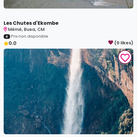
Les Chutes d'Ekombe
Mémé, Buea, CM
Prix non disponible
4
0.0
(
0
like
s
)