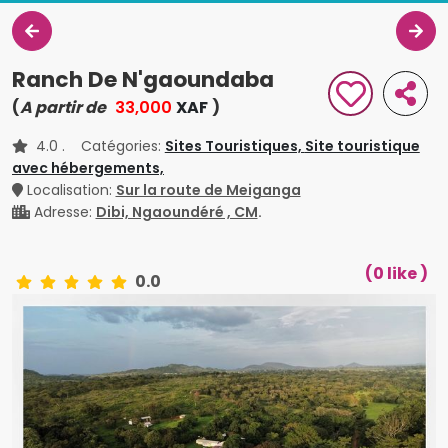
Ranch De N'gaoundaba
(
A partir de
33,000
XAF
)
4.0
. Catégories:
Sites Touristiques,
Site touristique
avec hébergements,
Localisation:
Sur la route de Meiganga
Adresse:
Dibi, Ngaoundéré , CM
.
(0 like )
0.0