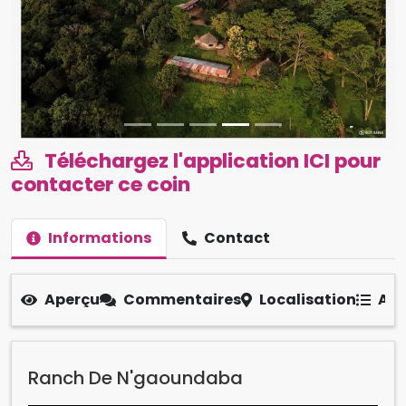
Téléchargez l'application ICI pour
contacter ce coin
Informations
Contact
Aperçu
Commentaires
Localisation
Aut
Ranch De N'gaoundaba