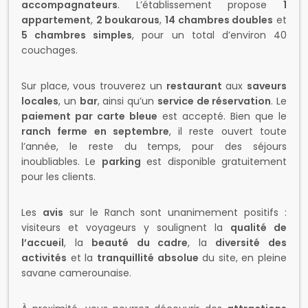
appartement
,
2 boukarous
,
14 chambres doubles
et
5 chambres simples
, pour un total d’environ 40
couchages.
Sur place, vous trouverez un
restaurant
aux
saveurs
locales
, un
bar
, ainsi qu’un
service de réservation
. Le
paiement par carte bleue
est accepté. Bien que le
ranch ferme en septembre
, il reste ouvert toute
l’année, le reste du temps, pour des séjours
inoubliables. Le
parking
est disponible gratuitement
pour les clients.
Les
avis
sur le Ranch sont unanimement positifs :
visiteurs et voyageurs y soulignent la
qualité de
l’accueil
, la
beauté du cadre
, la
diversité des
activités
et la
tranquillité absolue
du site, en pleine
savane camerounaise​.
À proximité, vous pourrez découvrir des
attractions