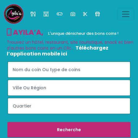
AYILA’A
,
L'unique dénicheur des bons coins !
Trouvez un hôtel, restaurant, site touristique, snack et bien
Téléchargez
d’autres bons coins en un Clic...
l’application mobile ici