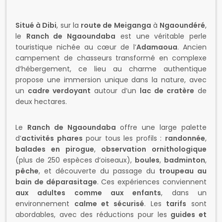
Situé à Dibi
, sur la
route de Meiganga
à
Ngaoundéré
,
le
Ranch de Ngaoundaba
est une véritable perle
touristique nichée au cœur de l’
Adamaoua
. Ancien
campement de chasseurs transformé en complexe
d’hébergement, ce lieu au charme authentique
propose une immersion unique dans la nature, avec
un
cadre verdoyant
autour d’un
lac de cratère
de
deux hectares.
Le
Ranch de Ngaoundaba
offre une large palette
d’
activités phares
pour tous les profils :
randonnée
,
balades en pirogue
,
observation ornithologique
(plus de 250 espèces d’oiseaux),
boules
,
badminton
,
pêche
, et découverte du passage du
troupeau au
bain de déparasitage
. Ces expériences conviennent
aux adultes comme aux enfants
, dans un
environnement
calme et sécurisé
. Les
tarifs
sont
abordables, avec des réductions pour les
guides et
accompagnateurs
. L’établissement propose
1