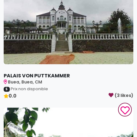
PALAIS VON PUTTKAMMER
Buea, Buea, CM
Prix non disponible
5
0.0
(
3
like
s
)