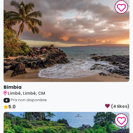
Bimbia
Limbé, Limbé, CM
Prix non disponible
4
5.0
(
4
like
s
)