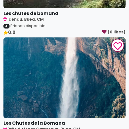
Les chutes de bomana
Idenau, Buea, CM
Prix non disponible
4
0.0
(
0
like
s
)
Les Chutes de la Bomana
Près du Mont Cameroun, Buea, CM
Prix non disponible
4