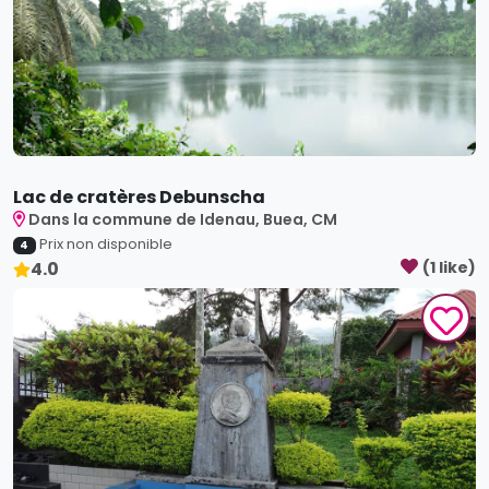
Lac de cratères Debunscha
Dans la commune de Idenau, Buea, CM
Prix non disponible
4
4.0
(
1
like
)