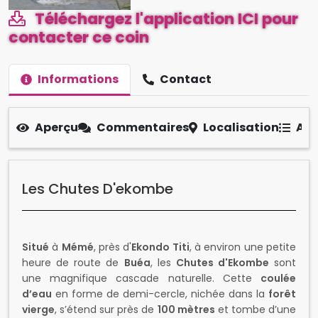
contacter ce coin
Informations
Contact
Aperçu
Commentaires
Localisation
Aut
Les Chutes D'ekombe
Situé
à
Mémé
, près d'
Ekondo Titi
, à environ une petite
heure de route de
Buéa
, les
Chutes d'Ekombe
sont
une magnifique cascade naturelle. Cette
coulée
d’eau
en forme de demi-cercle, nichée dans la
forêt
vierge
, s’étend sur près de
100 mètres
et tombe d’une
hauteur impressionnante de
30 mètres
. C'est un
spectacle à couper le souffle pour tous ceux qui