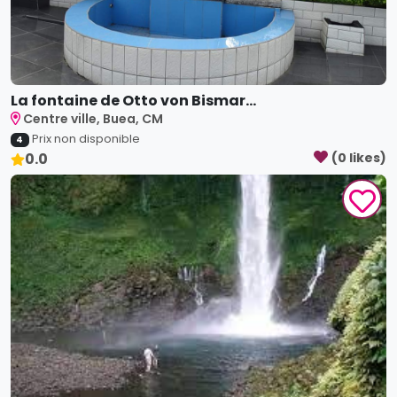
La fontaine de Otto von Bismar...
Centre ville, Buea, CM
Prix non disponible
4
0.0
(
0
like
s
)