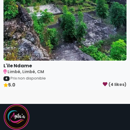
L'ile Ndame
Limbé, Limbé, CM
Prix non disponible
4
5.0
(
4
like
s
)
Bienvenue sur Ayila'a, l'unique dénicheur des bons coins !