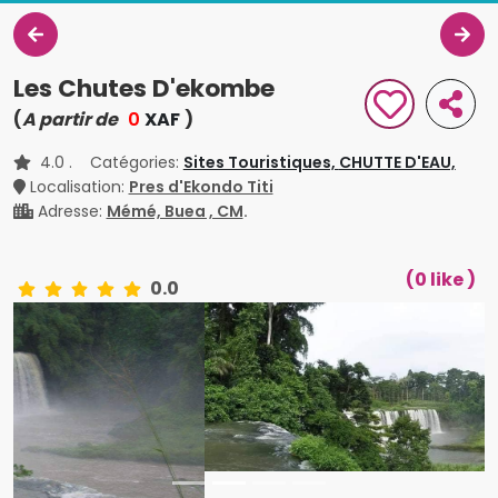
Les Chutes D'ekombe
(
A partir de
0
XAF
)
4.0
. Catégories:
Sites Touristiques,
CHUTTE D'EAU,
Localisation:
Pres d'Ekondo Titi
Adresse:
Mémé, Buea , CM
.
(0 like )
0.0
Téléchargez l'application ICI pour