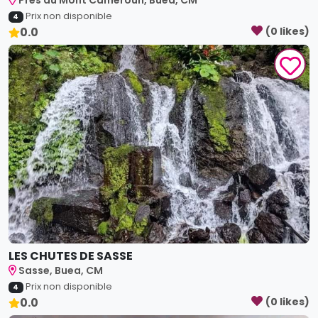
0.0
(
0
like
s
)
LES CHUTES DE SASSE
Sasse, Buea, CM
Prix non disponible
4
0.0
(
0
like
s
)