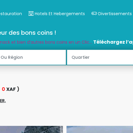
estauration
Hotels Et Hebergements
Divertissements
ur des bons coins !
Téléchargez l’a
snack et bien d’autres bons coins en un Clic...
e
0
XAF
)
ER,