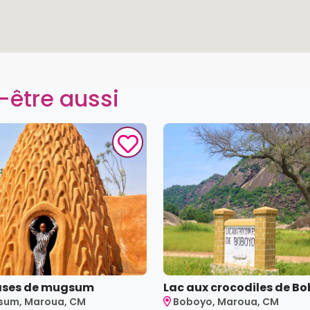
-être aussi
ases de mugsum
Lac aux crocodiles de Bob
sum, Maroua, CM
Boboyo, Maroua, CM