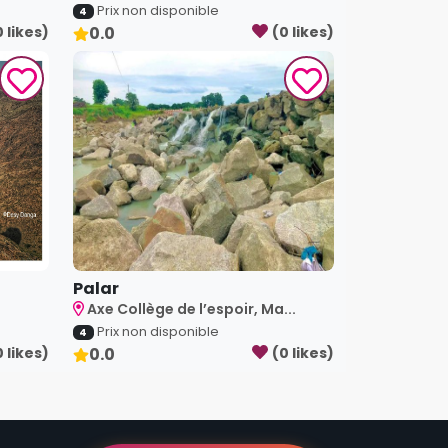
Prix non disponible
4
0
like
s
)
0.0
(
0
like
s
)
Palar
Axe Collège de l’espoir, Ma...
Prix non disponible
4
0
like
s
)
0.0
(
0
like
s
)