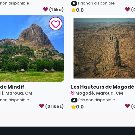
x non disponible
Prix non disponible
5
(
1
like
)
0.0
(
 de Mindif
Les Hauteurs de Mogodé
if, Maroua, CM
Mogodé, Maroua, CM
x non disponible
Prix non disponible
4
(
0
like
s
)
0.0
(