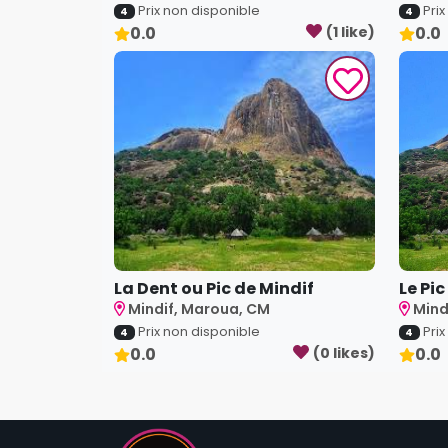
Prix non disponible
Pri
4
4
0.0
(
1
like
)
0.0
La Dent ou Pic de Mindif
Le Pic
Mindif, Maroua, CM
Mind
Prix non disponible
Pri
4
4
0.0
(
0
like
s
)
0.0