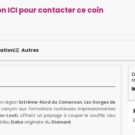
n ICI pour contacter ce coin
sation
Autres
D
r
 en région
Extrême-Nord du Cameroun
,
Les Gorges de
Ce canyon aux formations rocheuses impressionnantes
o-Louti
, offrant un paysage à couper le souffle. Lieu
 tribu
Daba
originaire du
Diamaré
.