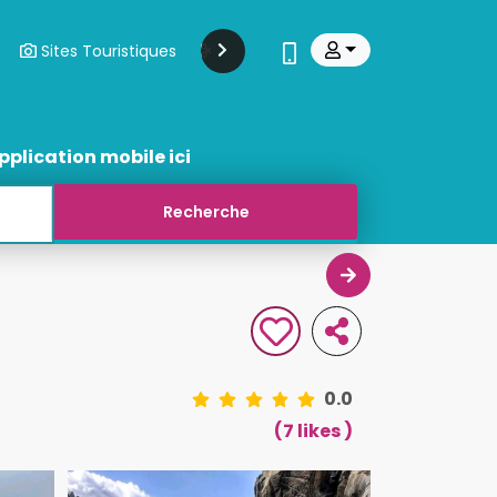
Sites Touristiques
Modes Et Beauté
Transports
pplication mobile ici
0.0
(7 likes )