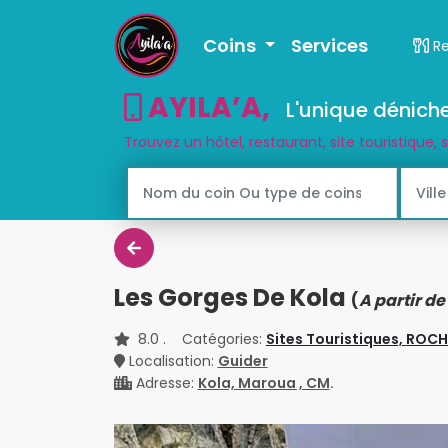
Coins
Services
R
AYILA’A
,
L'unique déniche
Trouvez un hôtel, restaurant, site touristique, 
Les Gorges De Kola
(
A partir d
8.0
. Catégories:
Sites Touristiques,
ROCH
Localisation:
Guider
Adresse:
Kola, Maroua , CM
.