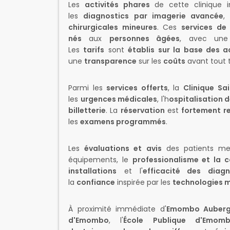
Les
activités phares
de cette clinique i
les
diagnostics par imagerie avancée
,
chirurgicales mineures
. Ces
services de
nés
aux
personnes âgées
, avec un
Les
tarifs
sont
établis sur la base des 
une
transparence
sur les
coûts
avant tout 
Parmi les
services offerts
, la
Clinique Sa
les
urgences médicales
, l'h
ospitalisation 
billetterie
. La
réservation
est
fortement 
les
examens programmés
.
Les
évaluations et avis
des patients me
équipements, le
professionalisme et la
installations
et l'
efficacité des diagn
la
confiance
inspirée par les
technologies 
À proximité immédiate d'
Emombo Auber
d'Emombo
, l'
École Publique d'Emom