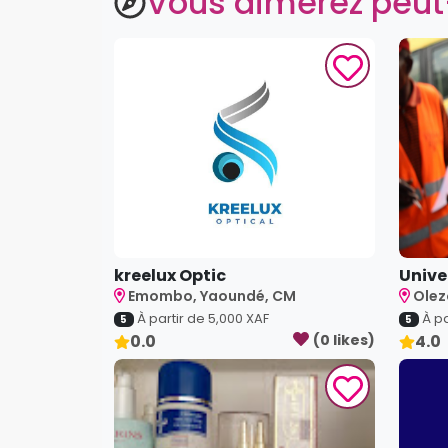
Vous aimerez peut
kreelux Optic
Univer
Emombo, Yaoundé, CM
Olez
À partir de
5,000
XAF
À pa
5
5
0.0
(
0
like
s
)
4.0