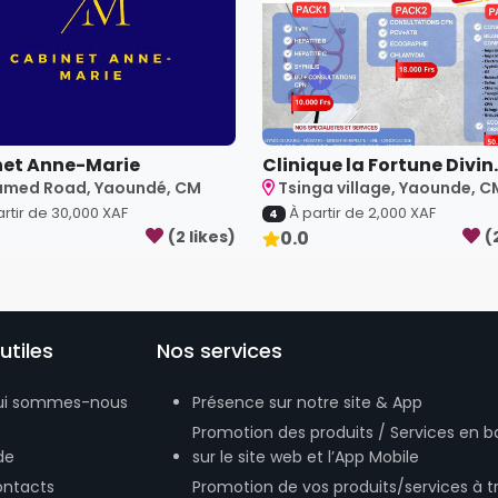
et Anne-Marie
Clinique la Fortune Divin.
med Road, Yaoundé, CM
Tsinga village, Yaounde, C
artir de
30,000
XAF
À partir de
2,000
XAF
4
(
2
like
s
)
0.0
(
utiles
Nos services
ui sommes-nous
Présence sur notre site & App
Promotion des produits / Services en b
de
sur le site web et l’App Mobile
ntacts
Promotion de vos produits/services à t