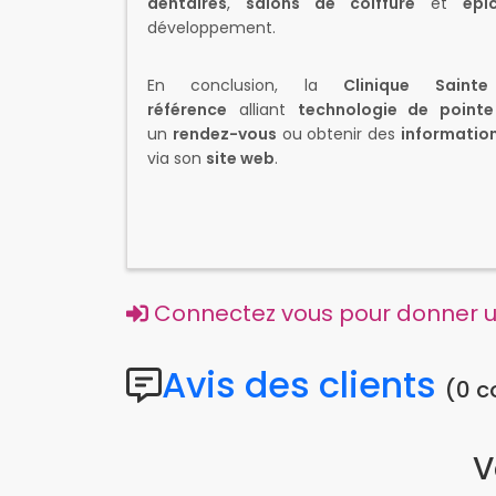
dentaires
,
salons de coiffure
et
épic
développement.
En conclusion, la
Clinique Sainte
référence
alliant
technologie de pointe
un
rendez-vous
ou obtenir des
informatio
via son
site web
.
Connectez vous pour donner un
Avis des clients
(0 
V