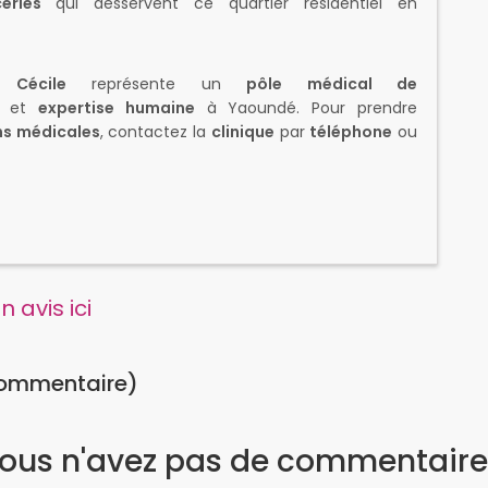
eries
qui desservent ce quartier résidentiel en
 Cécile
représente un
pôle médical de
et
expertise humaine
à Yaoundé. Pour prendre
ns médicales
, contactez la
clinique
par
téléphone
ou
 avis ici
commentaire)
ous n'avez pas de commentaire