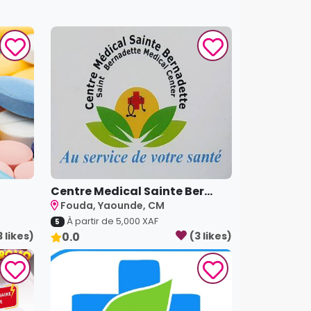
Centre Medical Sainte Ber...
Fouda, Yaounde, CM
À partir de
5,000
XAF
5
3
like
s
)
0.0
(
3
like
s
)