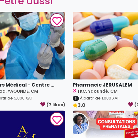
-être aussi
s Médical - Centre ...
Pharmacie JERUSALEM
oa, YAOUNDE, CM
TKC, Yaoundé, CM
rtir de
5,000
XAF
À partir de
1,000
XAF
5
(
7
like
s
)
3.0
(