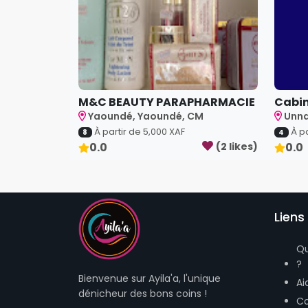
M&C BEAUTY PARAPHARMACIE
Cabin
Yaoundé, Yaoundé, CM
Unna
À partir de
5,000
XAF
À p
8
4
0.0
(
2
like
s
)
0.0
Liens 
Q
?
Bienvenue sur Ayila'a, l'unique
Ai
dénicheur des bons coins !
Co