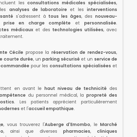
ncluent les
consultations médicales spécialisées
,
 les
analyses de laboratoire
et les
interventions
 santé
s'adressent à
tous les âges
, des
nouveau-
e
prise en charge complète
et
personnalisée
.
actes médicaux
et des
technologies utilisées
, avec
traitement.
inte Cécile
propose la
réservation de rendez-vous
,
de courte durée
, un
parking sécurisé
et un
service de
recommandée
pour les
consultations spécialisées
et
ttent en avant le
haut niveau de technicité
des
 compétence
du personnel médical, la
propreté des
ostics
. Les patients apprécient particulièrement
modernes
et l'
accueil empathique
.
ge
, vous trouverez l'
Auberge d'Emombo
, le
Marché
bo
, ainsi que diverses
pharmacies
,
cliniques