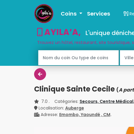
Coins
Services
R
AYILA’A
,
L'unique déniche
Trouvez un hôtel, restaurant, site touristique, 
Clinique Sainte Cecile
(
A part
7.0
. Catégories:
Secours,
Centre Médical
Localisation:
Auberge
Adresse:
Emombo, Yaoundé , CM
.