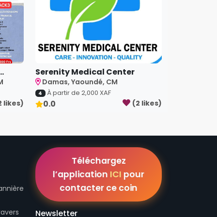
..
Serenity Medical Center
M
Damas, Yaoundé, CM
À partir de
2,000
XAF
4
2
like
s
)
0.0
(
2
like
s
)
Téléchargez
l’application
ICI
pour
contacter ce coin
annière
ravers
Newsletter