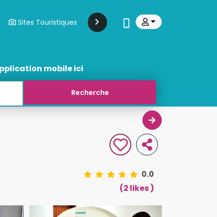
Sites Touristiques
Modes Et Beauté
Transports
pplication mobile ici
0.0
(2 likes )