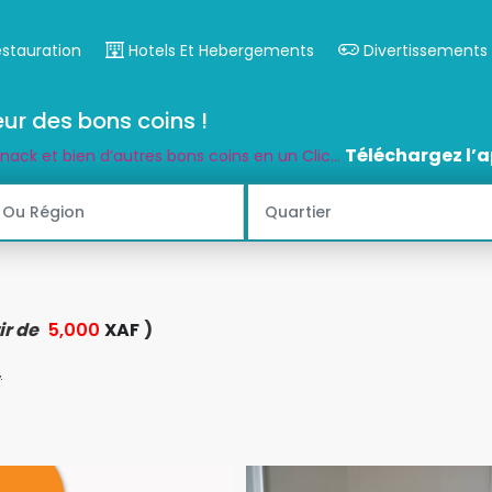
estauration
Hotels Et Hebergements
Divertissements
ur des bons coins !
Téléchargez l’a
snack et bien d’autres bons coins en un Clic...
ir de
5,000
XAF
)
,