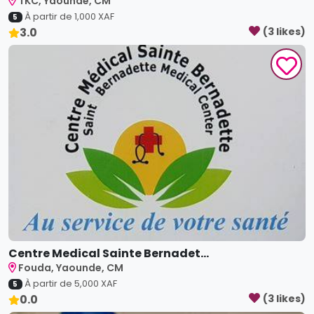
TKC, Yaoundé, CM
À partir de
1,000
XAF
5
3.0
(
3
like
s
)
Centre Medical Sainte Bernadet...
Fouda, Yaounde, CM
À partir de
5,000
XAF
5
0.0
(
3
like
s
)