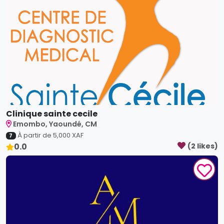
Clinique sainte cecile
Emombo, Yaoundé, CM
À partir de
5,000
XAF
7
0.0
(
2
like
s
)