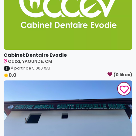
Cabinet Dentaire Evodie
Odza, YAOUNDE, CM
À partir de
5,000
XAF
5
0.0
(
0
like
s
)