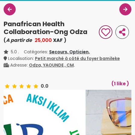
Panafrican Health
Collaboration-Ong Odza
(
A partir de
25,000
XAF
)
5.0
. Catégories:
Secours,
Opticien,
Localisation:
Petit marché à côté du foyer bamileke
Adresse:
Odza, YAOUNDE , CM
.
(1 like )
0.0