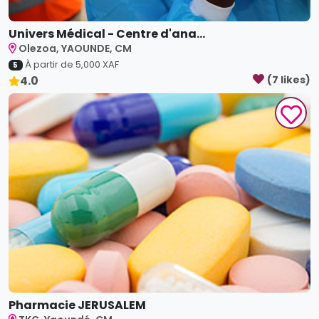
Univers Médical - Centre d'ana...
Olezoa, YAOUNDE, CM
À partir de
5,000
XAF
5
4.0
(
7
like
s
)
Pharmacie JERUSALEM