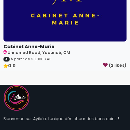
Cabinet Anne-Marie
Unnamed Road, Yaoundé, CM
À partir de
30,000
XAF
4
0.0
(
2
like
s
)
Bienvenue sur Ayila'a, l'unique dénicheur des bons coins !