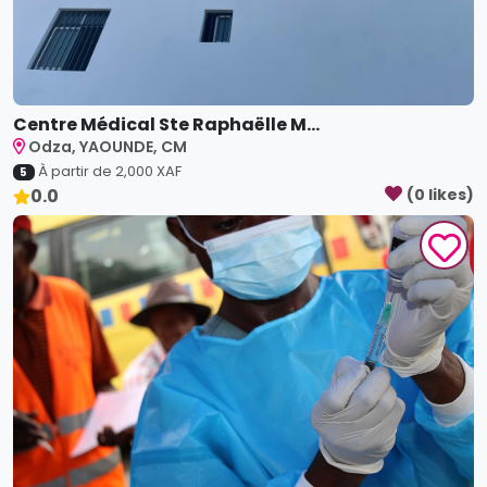
Centre Médical Ste Raphaëlle M...
Odza, YAOUNDE, CM
À partir de
2,000
XAF
5
0.0
(
0
like
s
)