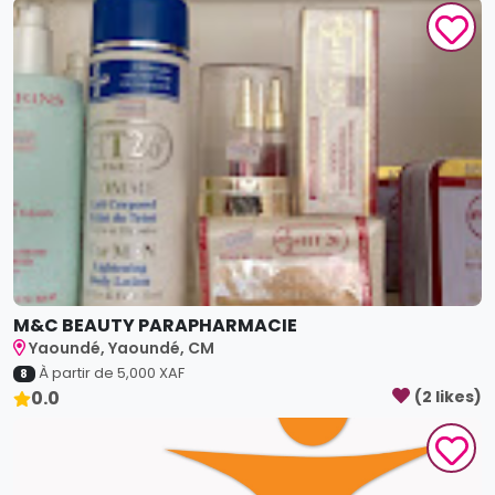
M&C BEAUTY PARAPHARMACIE
Yaoundé, Yaoundé, CM
À partir de
5,000
XAF
8
0.0
(
2
like
s
)