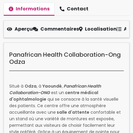
Informations
Contact
Aperçu
Commentaires
Localisation
Aut
Panafrican Health Collaboration-Ong
Odza
Situé à
Odza
, à
Yaoundé
,
Panafrican Health
Collaboration-ONG
est un
centre médical
d'ophtalmologie
qui se consacre à la santé visuelle
des patients. Ce centre offre une atmosphère
accueillante avec une
salle d'attente
confortable et
un stand où une variété de montures est exposée,
permettant aux visiteurs de choisir facilement leur
style préféré. Grâce à un équipement de pointe pour