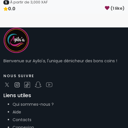
À partir de
3,000
XAF
5
0.0
(
1
like
)
Bienvenue sur Ayila'a, l'unique dénicheur des bons coins !
NOUS SUIVRE
Liens utiles
Qui sommes-nous ?
Aide
Contacts
Connexion