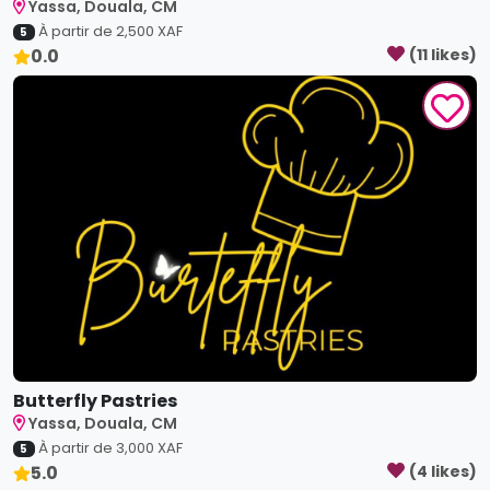
Yassa, Douala, CM
À partir de
2,500
XAF
5
0.0
(
11
like
s
)
Butterfly Pastries
Yassa, Douala, CM
À partir de
3,000
XAF
5
5.0
(
4
like
s
)