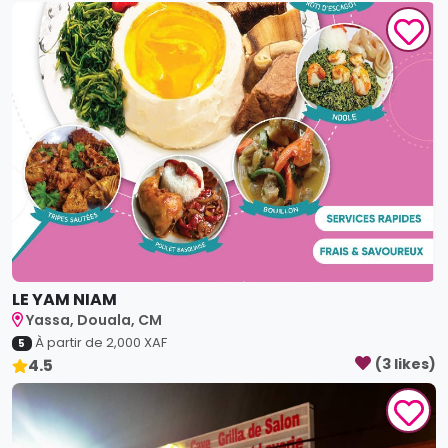
LE YAM NIAM
Yassa, Douala, CM
À partir de
2,000
XAF
5
4.5
(
3
like
s
)