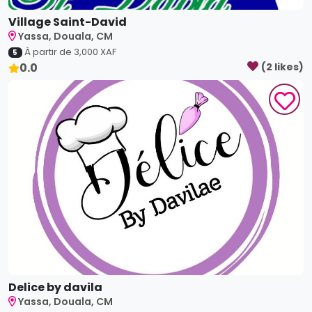
Village Saint-David
Yassa, Douala, CM
À partir de
3,000
XAF
5
0.0
(
2
like
s
)
Delice by davila
Yassa, Douala, CM