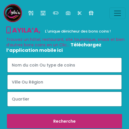
AYILA’A
,
L'unique dénicheur des bons coins !
Trouvez un hôtel, restaurant, site touristique, snack et bien
Téléchargez
d’autres bons coins en un Clic...
l’application mobile ici