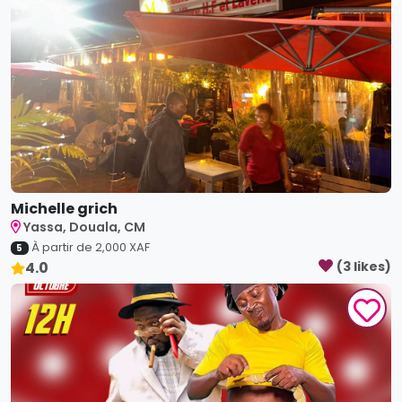
Michelle grich
Yassa, Douala, CM
À partir de
2,000
XAF
5
4.0
(
3
like
s
)