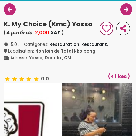
K. My Choice (Kmc) Yassa
(
A partir de
2,000
XAF
)
5.0
. Catégories:
Restauration,
Restaurant,
Localisation:
Non loin de Total Nkolbong
Adresse:
Yassa, Douala , CM
.
(4 likes )
0.0