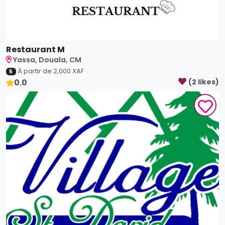
Restaurant M
Yassa, Douala, CM
À partir de
2,000
XAF
5
0.0
(
2
like
s
)