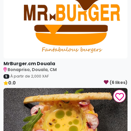
MrBurger.cm Douala
Bonapriso, Douala, CM
À partir de
2,000
XAF
5
0.0
(
6
like
s
)