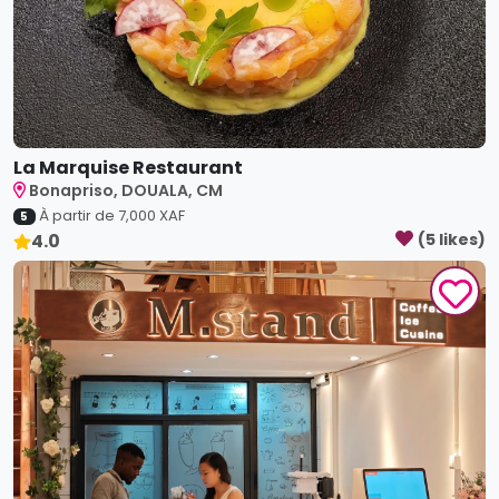
La Marquise Restaurant
Bonapriso, DOUALA, CM
À partir de
7,000
XAF
5
4.0
(
5
like
s
)
M. Stand Douala
Bonapriso, Douala, CM
À partir de
3,000
XAF
5