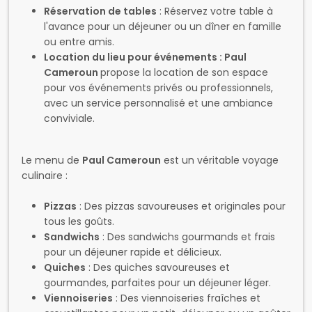
avec un service personnalisé et une ambiance
conviviale.
Le menu de
Paul Cameroun
est un véritable voyage
culinaire :
Pizzas
: Des pizzas savoureuses et originales pour
tous les goûts.
Sandwichs
: Des sandwichs gourmands et frais
pour un déjeuner rapide et délicieux.
Quiches
: Des quiches savoureuses et
gourmandes, parfaites pour un déjeuner léger.
Viennoiseries
: Des viennoiseries fraîches et
croustillantes pour un petit-déjeuner ou un goûter
gourmand.
Burgers
: Des burgers savoureux et généreux pour
les amateurs de cuisine américaine.
Omelettes
: Des omelettes préparées avec des
ingrédients frais et de qualité.