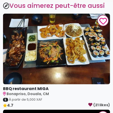
BBQ restaurant MIGA
Bonapriso, Douala, CM
À partir de
5,000
XAF
5
4.7
(
21
like
s
)