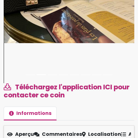
Téléchargez l'application ICI pour
contacter ce coin
Informations
Aperçu
Commentaires
Localisation
Aut
Paul Cameroun