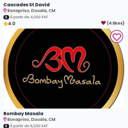
Bombay Masala
Bonapriso, Douala, CM
À partir de
6,000
XAF
5
0.0
(
4
like
s
)