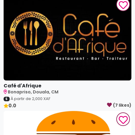
Café d'Afrique
Bonapriso, Douala, CM
À partir de
2,000
XAF
5
0.0
(
7
like
s
)