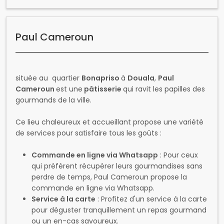
située au quartier
Bonapriso
à
Douala
,
Paul
Cameroun
est une
pâtisserie
qui ravit les papilles des
gourmands de la ville.
Ce lieu chaleureux et accueillant propose une variété
de services pour satisfaire tous les goûts :
Commande en ligne via Whatsapp
: Pour ceux
qui préfèrent récupérer leurs gourmandises sans
perdre de temps, Paul Cameroun propose la
commande en ligne via Whatsapp.
Service à la carte
: Profitez d'un service à la carte
pour déguster tranquillement un repas gourmand
ou un en-cas savoureux.
Réservation de tables
: Réservez votre table à
l'avance pour un déjeuner ou un dîner en famille
ou entre amis.
Location du lieu pour événements : Paul
Cameroun
propose la location de son espace
pour vos événements privés ou professionnels,