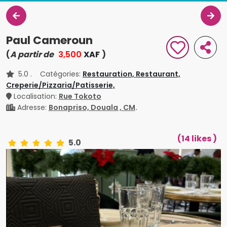
Paul Cameroun
(
A partir de
3,500
XAF
)
5.0
. Catégories:
Restauration,
Restaurant,
Creperie/Pizzaria/Patisserie,
Localisation:
Rue Tokoto
Adresse:
Bonapriso, Douala , CM
.
(14 likes )
5.0