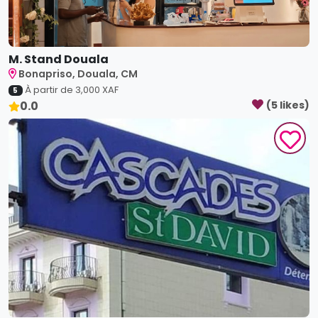
0.0
(
5
like
s
)
Cascades St David
Bonapriso, Douala, CM
À partir de
4,000
XAF
5
4.0
(
4
like
s
)