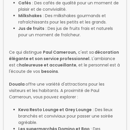
Ce qui distingue
Paul Cameroun,
c'est sa
décoration
élégante et son service professionnel.
L'ambiance
est c
haleureuse et accueillante
, et le personnel est à
l'écoute de vos
besoins
.
Douala
offre une variété d'attractions pour les
visiteurs et les habitants. A proximité de Paul
Cameroun, vous pouvez explorer :
Keva Resto Lounge et Grey Lounge
: Des lieux
branchés et conviviaux pour passer une soirée
agréable.
Les supermarchés Domino et Bao
: Des
supermarchés modernes et bien achalandés pour
faire vos courses.
Promenade sur le fleuve Wouri
: Une promenade
agréable et relaxante pour profiter de la beauté
de la ville.
Hôtel Royal et Mbanya Hôtel
: Des hôtels