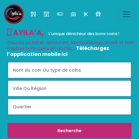
AYILA’A
,
L'unique dénicheur des bons coins !
Trouvez un hôtel, restaurant, site touristique, snack et bien
Téléchargez
d’autres bons coins en un Clic...
l’application mobile ici