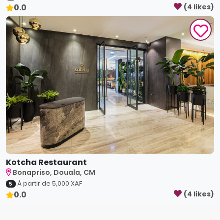
Kotcha Restaurant
Bonapriso, Douala, CM
À partir de
5,000
XAF
5
0.0
(
4
like
s
)