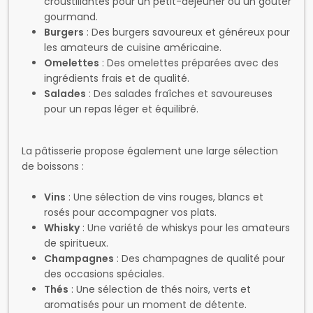
Salades
: Des salades fraîches et savoureuses
pour un repas léger et équilibré.
La pâtisserie propose également une large sélection
de boissons :
Vins
: Une sélection de vins rouges, blancs et
rosés pour accompagner vos plats.
Whisky
: Une variété de whiskys pour les amateurs
de spiritueux.
Champagnes
: Des champagnes de qualité pour
des occasions spéciales.
Thés
: Une sélection de thés noirs, verts et
aromatisés pour un moment de détente.
Cafés
: Des cafés de qualité pour un moment de
plaisir et de convivialité.
Milkshakes
: Des milkshakes gourmands et
rafraîchissants pour les petits et les grands.
Jus de fruits
: Des jus de fruits frais et naturels
pour un moment de fraîcheur.