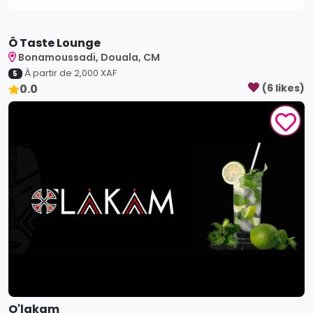
0.0
(
6
like
s
)
O'lakam
Bonamoussadi, Douala, CM
À partir de
3,500
XAF
5
3.0
(
5
like
s
)