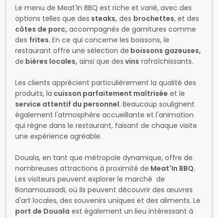
de
bières locales,
ainsi que des
vins
rafraîchissants.
Les clients apprécient particulièrement la qualité des
produits, la
cuisson parfaitement maîtrisée
et le
service attentif du personnel
. Beaucoup soulignent
également l'atmosphère accueillante et l'animation
qui règne dans le restaurant, faisant de chaque visite
une expérience agréable.
Douala, en tant que métropole dynamique, offre de
nombreuses attractions à proximité de
Meat'In BBQ.
Les visiteurs peuvent explorer le marché de
Bonamoussadi, où ils peuvent découvrir des œuvres
d'art locales, des souvenirs uniques et des aliments. Le
port de Douala
est également un lieu intéressant à
visiter, offrant de magnifiques vues et une ambiance
animée. D'autres sites notables incluent l
a
cathédrale Saint-Pierre-et-Saint-Paul
, qui
témoignent de l'histoire et de la culture de la ville.