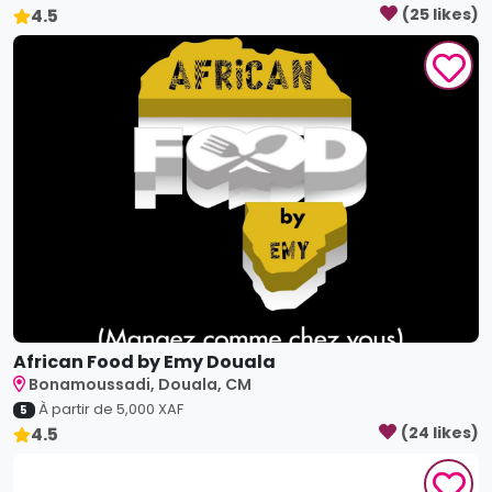
African Food by Emy Douala
Bonamoussadi, Douala, CM
À partir de
5,000
XAF
5
4.5
(
24
like
s
)