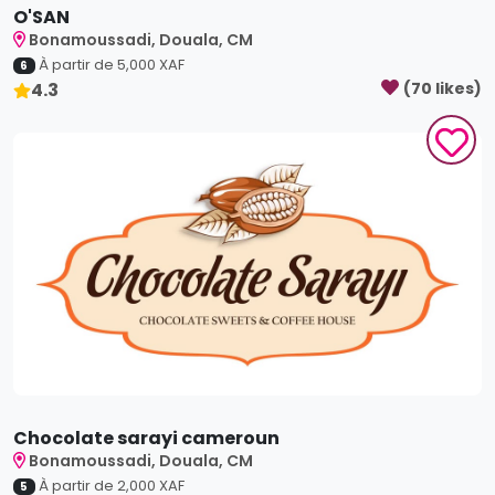
Chocolate sarayi cameroun
Bonamoussadi, Douala, CM
À partir de
2,000
XAF
5
4.5
(
25
like
s
)