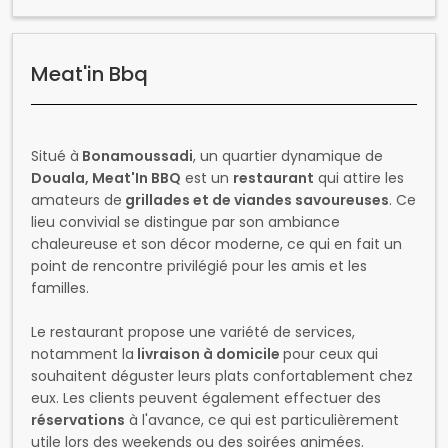
Situé à
Bonamoussadi
, un quartier dynamique de
Douala, Meat'In BBQ
est un
restaurant
qui attire les
amateurs de
grillades et de viandes savoureuses
. Ce
lieu convivial se distingue par son ambiance
chaleureuse et son décor moderne, ce qui en fait un
point de rencontre privilégié pour les amis et les
familles.
Le restaurant propose une variété de services,
notamment la
livraison à domicile
pour ceux qui
souhaitent déguster leurs plats confortablement chez
eux. Les clients peuvent également effectuer des
réservations
à l'avance, ce qui est particulièrement
utile lors des weekends ou des soirées animées.
Le menu de Meat'In BBQ est riche et varié, avec des
options telles que des
steaks,
des
brochettes
, et des
côtes de porc,
accompagnés de garnitures comme
des
frites
. En ce qui concerne les boissons, le
restaurant offre une sélection de
boissons gazeuses,