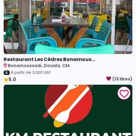
Restaurant Les Cèdres Bonamous...
Bonamoussadi, Douala, CM
À partir de
3,000
XAF
5
5.0
(
13
like
s
)