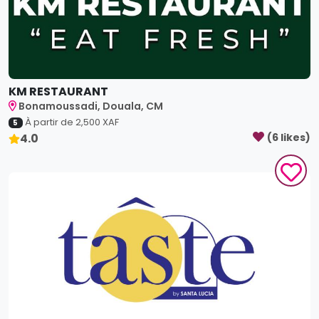
KM RESTAURANT
Bonamoussadi, Douala, CM
À partir de
2,500
XAF
5
4.0
(
6
like
s
)
Ô Taste Lounge
Bonamoussadi, Douala, CM
À partir de
2,000
XAF
5