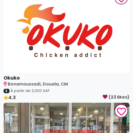
Okuko
Bonamoussadi, Douala, CM
À partir de
3,000
XAF
5
4.3
(
23
like
s
)