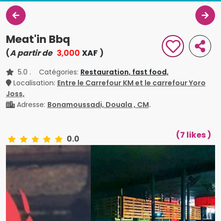
Meat'in Bbq
(
A partir de
3,000
XAF
)
5.0
. Catégories:
Restauration,
fast food,
Localisation:
Entre le Carrefour KM et le carrefour Yoro
Joss,
Adresse:
Bonamoussadi, Douala , CM
.
(7 likes )
0.0