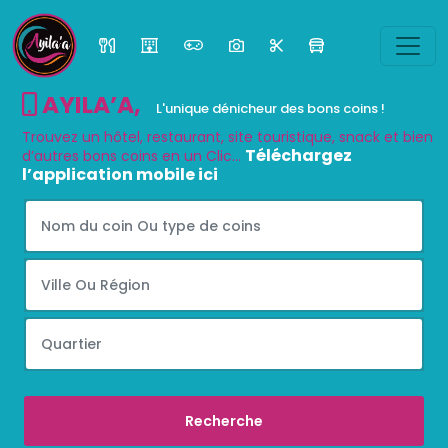
AYILA’A
,
L'unique dénicheur des bons coins !
Trouvez un hôtel, restaurant, site touristique, snack et bien
Téléchargez
d’autres bons coins en un Clic...
l’application mobile ici