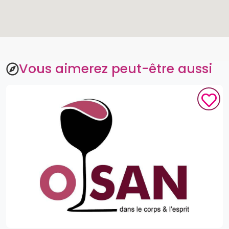
Vous aimerez peut-être aussi
O'SAN
Bonamoussadi, Douala, CM
À partir de
5,000
XAF
6
4.3
(
70
like
s
)