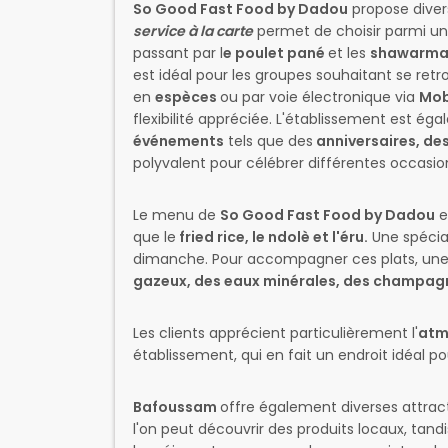
So Good Fast Food by Dadou
propose divers
service à la carte
permet de choisir parmi une
passant par l
e poulet pané
et les
shawarma
est idéal pour les groupes souhaitant se retr
en
espèces
ou par voie électronique via
Mob
flexibilité appréciée. L'établissement est é
événements
tels que des
anniversaires, de
polyvalent pour célébrer différentes occasio
Le menu de
So Good Fast Food by Dadou
e
que le
fried rice, le ndolè et l'éru.
Une spécial
dimanche. Pour accompagner ces plats, une 
gazeux, des eaux minérales, des champagne
Les clients apprécient particulièrement l'
atm
établissement, qui en fait un endroit idéal po
Bafoussam
offre également diverses attract
l'on peut découvrir des produits locaux, tand