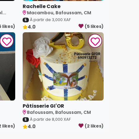
Rachelle Cake
...
Macambou, Bafoussam, CM
À partir de
3,000
XAF
5
5
like
s
)
4.0
(
5
like
s
)
Pâtisserie GI'OR
Bafoussam, Bafoussam, CM
À partir de
8,000
XAF
5
2
like
s
)
4.0
(
2
like
s
)