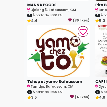
MANNA FOODS
Pira 
Djeleng 5, Bafoussam, CM
Bafo
À partir de
1,000
XAF
À pa
8
5
4.4
(
35
like
s
)
5.0
Tchop et yamo Bafoussam
CAFE 
Tamdja, Bafoussam, CM
Djeu
À partir de
1,500
XAF
À pa
5
5
3.5
(
4
like
s
)
4.0