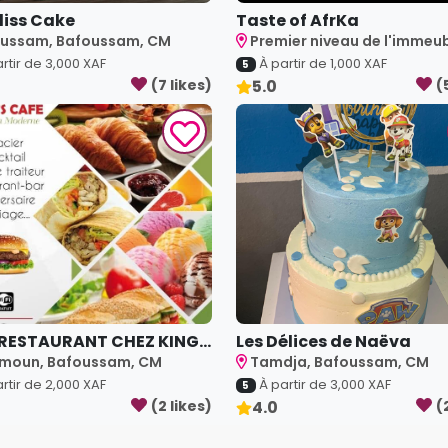
Bliss Cake
Taste of AfrKa
ussam, Bafoussam, CM
Premier niveau de l'immeubl
rtir de
3,000
XAF
À partir de
1,000
XAF
5
(
7
like
s
)
5.0
(
RESTAURANT CHEZ KING...
Les Délices de Naëva
moun, Bafoussam, CM
Tamdja, Bafoussam, CM
rtir de
2,000
XAF
À partir de
3,000
XAF
5
(
2
like
s
)
4.0
(