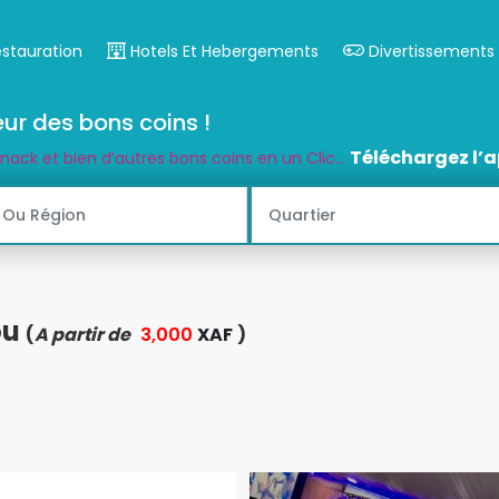
estauration
Hotels Et Hebergements
Divertissements
ur des bons coins !
Téléchargez l’a
snack et bien d’autres bons coins en un Clic...
ou
(
A partir de
3,000
XAF
)