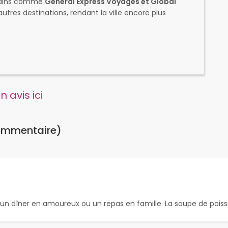
rbains comme
General Express Voyages et Global
utres destinations, rendant la ville encore plus
 avis ici
ommentaire)
un dîner en amoureux ou un repas en famille. La soupe de poisson