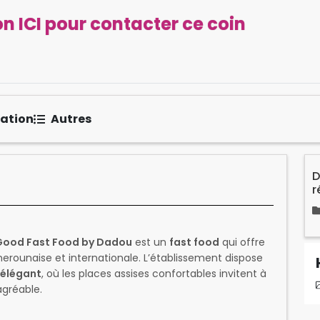
n ICI pour contacter ce coin
sation
Autres
D
r
Good Fast Food by Dadou
est un
fast food
qui offre
rounaise et internationale. L’établissement dispose
élégant
, où les places assises confortables invitent à
agréable.