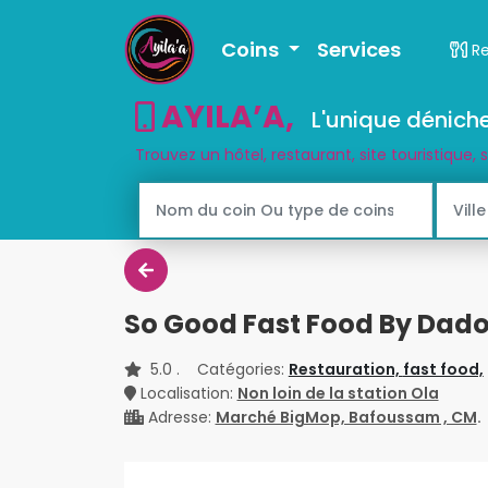
Coins
Services
R
AYILA’A
,
L'unique déniche
Trouvez un hôtel, restaurant, site touristique, 
So Good Fast Food By Dad
5.0
. Catégories:
Restauration,
fast food,
Localisation:
Non loin de la station Ola
Adresse:
Marché BigMop, Bafoussam , CM
.