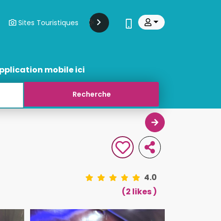
Sites Touristiques
Modes Et Beauté
Transports
pplication mobile ici
4.0
(2 likes )