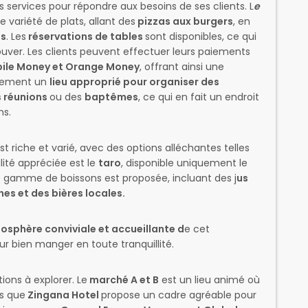
 services pour répondre aux besoins de ses clients. L
e
 variété de plats, allant des
pizzas aux burgers
, en
s
. Les
réservations de tables
sont disponibles, ce qui
ouver. Les clients peuvent effectuer leurs paiements
ile Money et Orange Money
, offrant ainsi une
galement un
lieu approprié pour organiser des
s réunions
ou des
baptêmes
, ce qui en fait un endroit
ns.
st riche et varié, avec des options alléchantes telles
ité appréciée est le
taro
, disponible uniquement le
gamme de boissons est proposée, incluant des j
us
s et des bières locales.
osphère conviviale et accueillante d
e cet
ur bien manger en toute tranquillité.
ions à explorer. Le
marché A et B
est un lieu animé où
is que
Zingana Hotel
propose un cadre agréable pour