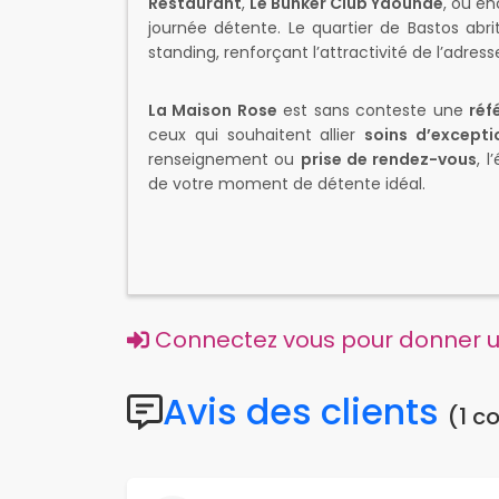
Restaurant
,
Le Bunker Club Yaoundé
, ou e
journée détente. Le quartier de Bastos ab
standing, renforçant l’attractivité de l’adress
La Maison Rose
est sans conteste une
réf
ceux qui souhaitent allier
soins d’excepti
renseignement ou
prise de rendez-vous
, 
de votre moment de détente idéal.
Connectez vous pour donner un
Avis des clients
(1 c