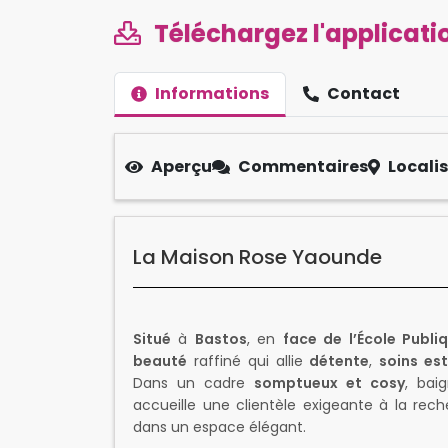
Téléchargez l'applicatio
Informations
Contact
Aperçu
Commentaires
Locali
La Maison Rose Yaounde
Situé
à
Bastos
, en
face de l’École Publi
beauté
raffiné qui allie
détente
,
soins es
Dans un cadre
somptueux et cosy
, bai
accueille une clientèle exigeante à la re
dans un espace élégant.