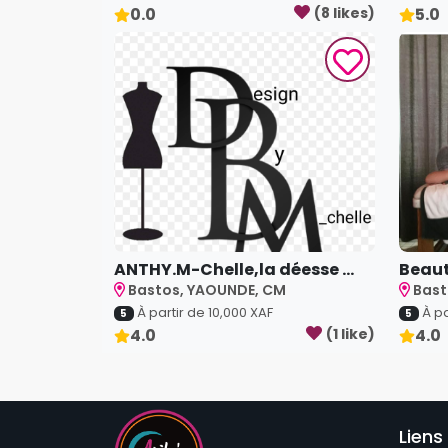
0.0
(
8
like
s
)
5.0
ANTHY.M-Chelle,la déesse ...
Beaut
Bastos, YAOUNDE, CM
Bast
À partir de
10,000
XAF
À pa
5
5
4.0
(
1
like
)
4.0
Liens 