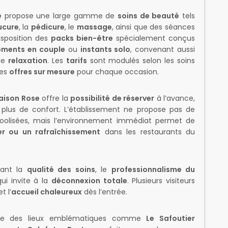
e
propose une large gamme de
soins de beauté
tels
cure
, la
pédicure
, le
massage
, ainsi que des séances
disposition des
packs bien-être
spécialement conçus
ments en couple
ou
instants solo
, convenant aussi
de
relaxation
. Les
tarifs
sont modulés selon les soins
des
offres sur mesure
pour chaque occasion.
aison Rose
offre la
possibilité de réserver
à l’avance,
plus de confort. L’établissement ne propose pas de
coolisées, mais l’environnement immédiat permet de
er ou un rafraîchissement
dans les restaurants du
uant la
qualité des soins
, le
professionnalisme du
ui invite à la
déconnexion totale
. Plusieurs visiteurs
t l’
accueil chaleureux
dès l’entrée.
ouve des lieux emblématiques comme
Le Safoutier