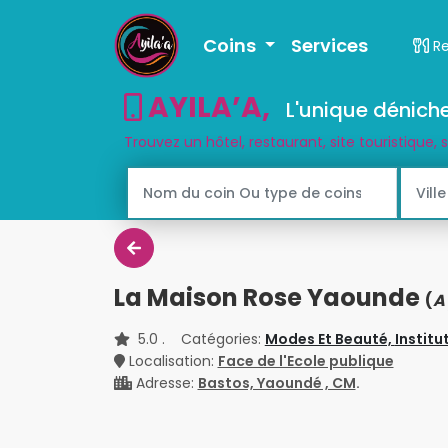
Coins
Services
R
AYILA’A
,
L'unique déniche
Trouvez un hôtel, restaurant, site touristique, 
La Maison Rose Yaounde
(
A
5.0
. Catégories:
Modes Et Beauté,
Institu
Localisation:
Face de l'Ecole publique
Adresse:
Bastos, Yaoundé , CM
.