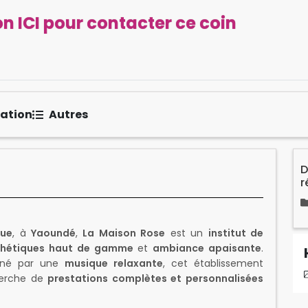
n ICI pour contacter ce coin
sation
Autres
D
r
que
, à
Yaoundé
,
La Maison Rose
est un
institut de
thétiques haut de gamme
et
ambiance apaisante
.
gné par une
musique relaxante
, cet établissement
cherche de
prestations complètes et personnalisées