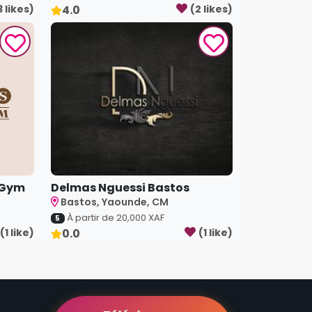
3
like
s
)
4.0
(
2
like
s
)
 Gym
Delmas Nguessi Bastos
Bastos, Yaounde, CM
À partir de
20,000
XAF
5
(
1
like
)
0.0
(
1
like
)