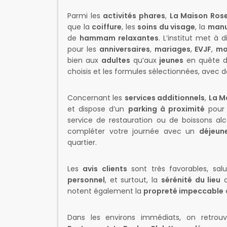
Parmi les
activités phares
,
La Maison Ros
que la
coiffure
, les
soins du visage
, la
manu
de
hammam relaxantes
. L’institut met à 
pour les
anniversaires
,
mariages
,
EVJF
,
mo
bien aux
adultes
qu’aux
jeunes
en quête 
choisis et les formules sélectionnées, avec 
Concernant les
services additionnels
,
La M
et dispose d’un
parking à proximité
pour 
service de restauration ou de boissons al
compléter votre journée avec un
déjeun
quartier.
Les
avis clients
sont très favorables, sal
personnel
, et surtout, la
sérénité du lieu
q
notent également la
propreté impeccable
e
Dans les environs immédiats, on retr