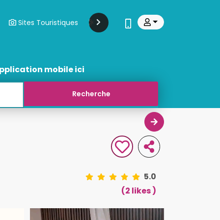
Sites Touristiques
Modes Et Beauté
Transports
pplication mobile ici
5.0
(2 likes )