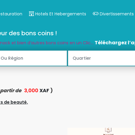
estauration
Hotels Et Hebergements
Divertissements
ur des bons coins !
Téléchargez l’a
snack et bien d’autres bons coins en un Clic...
 partir de
3,000
XAF
)
ts de beauté,