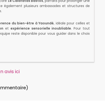
ncore
Le Calafatas Bastos
, parfaits pour prolonger une
rite également plusieurs ambassades et structures de
e.
érence du bien-être à Yaoundé
, idéale pour celles et
on
et
expérience sensorielle inoubliable
. Pour tout
l’équipe reste disponible pour vous guider dans le choix
 avis ici
ommentaire)