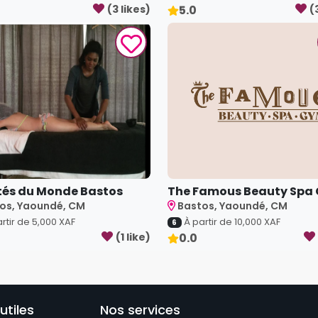
(
3
like
s
)
5.0
(
és du Monde Bastos
The Famous Beauty Spa
os, Yaoundé, CM
Bastos, Yaoundé, CM
rtir de
5,000
XAF
À partir de
10,000
XAF
6
(
1
like
)
0.0
utiles
Nos services