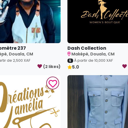
omètre 237
Dash Collection
pè, Douala, CM
Makèpè, Douala, CM
rtir de
2,500
XAF
À partir de
10,000
XAF
5
(
2
like
s
)
5.0