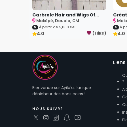
Carbrole Hair and Wigs Of...
Créat
Makèpè, Douala, CM
Make
À partir de
5,000
XAF
À pa
5
5
4.0
(
1
like
)
4.0
Liens 
Q
?
Bienvenue sur Ayila'a, l'unique
Ai
dénicheur des bons coins !
Co
Co
NOUS SUIVRE
In
Pl