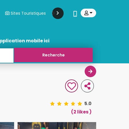
Sites Touristiques
Modes Et Beauté
Transports
pplication mobile ici
5.0
(2 likes )