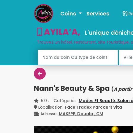
Coins
Services
R
AYILA’A
,
L'unique déniche
Trouvez un hôtel, restaurant, site touristique, 
Nann's Beauty & Spa
(
A parti
5.0
. Catégories:
Modes Et Beauté,
Salon 
Localisation:
Face Tradex Parcours vita
Adresse:
MAKEPE, Douala , CM
.