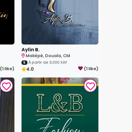
Aylin B.
Makèpè, Douala, CM
À partir de
3,000
XAF
5
(
1
like
)
4.0
(
1
like
)