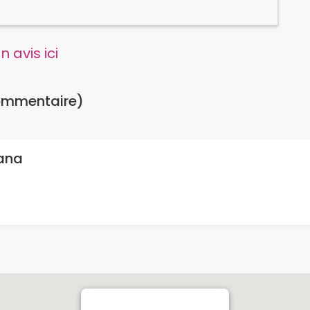
 avis ici
ommentaire)
Nana