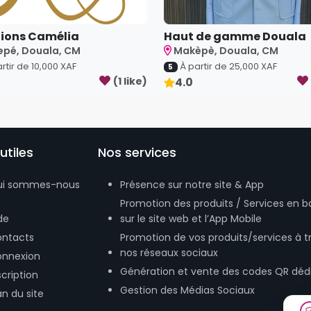
ions Camélia
Haut de gamme Douala
pé, Douala, CM
Makèpè, Douala, CM
rtir de
10,000
XAF
À partir de
25,000
XAF
5
(
1
like
)
4.0
utiles
Nos services
ui sommes-nous
Présence sur notre site & App
Promotion des produits / Services en b
de
sur le site web et l’App Mobile
ntacts
Promotion de vos produits/services à t
nos réseaux sociaux
nnexion
Génération et vente des codes QR déd
scription
Gestion des Médias Sociaux
an du site