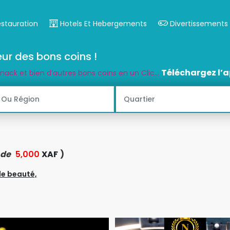
estauration
Hotels Et Hebergements
Divertissements
ur des bons coins !
Téléchargez l’a
snack et bien d’autres bons coins en un Clic...
r de
5,000
XAF
)
de beauté,