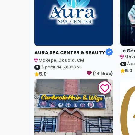
Le Gè
AURA SPA CENTER & BEAUTY
Makè
Makepe, Douala, CM
À pa
5
À partir de
5,000
XAF
9
5.0
5.0
(
14
like
s
)