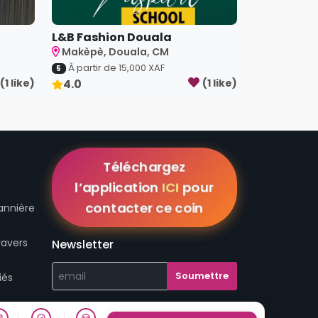
L&B Fashion Douala
Makèpè, Douala, CM
À partir de
15,000
XAF
5
(
1
like
)
4.0
(
1
like
)
Téléchargez
l’application
ICI
pour
contacter ce coin
annière
ravers
Newsletter
iés