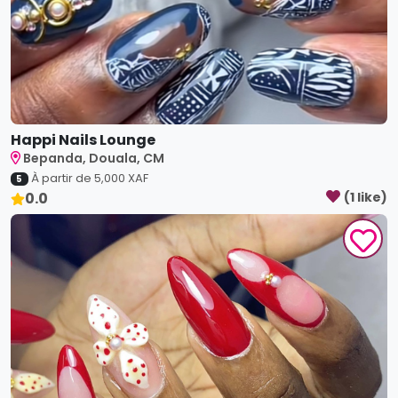
Happi Nails Lounge
Bepanda, Douala, CM
À partir de
5,000
XAF
5
0.0
(
1
like
)