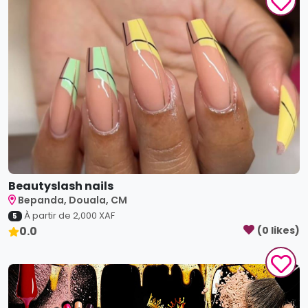
Beautyslash nails
Bepanda, Douala, CM
À partir de
2,000
XAF
5
0.0
(
0
like
s
)