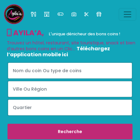
AYILA’A
,
L'unique dénicheur des bons coins !
Trouvez un hôtel, restaurant, site touristique, snack et bien
Téléchargez
d’autres bons coins en un Clic...
l’application mobile ici