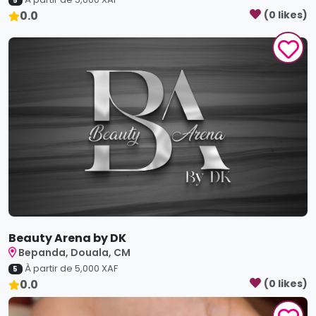
5
0.0
(
0
like
s
)
Beauty Arena by DK
Bepanda, Douala, CM
À partir de
5,000
XAF
5
0.0
(
0
like
s
)