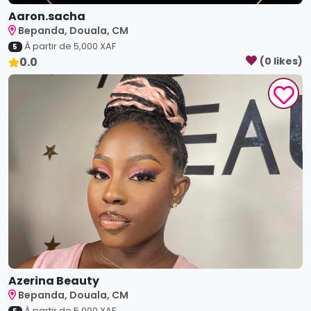
Aaron.sacha
Bepanda, Douala, CM
À partir de
5,000
XAF
5
0.0
(
0
like
s
)
Azerina Beauty
Bepanda, Douala, CM
À partir de
5,000
XAF