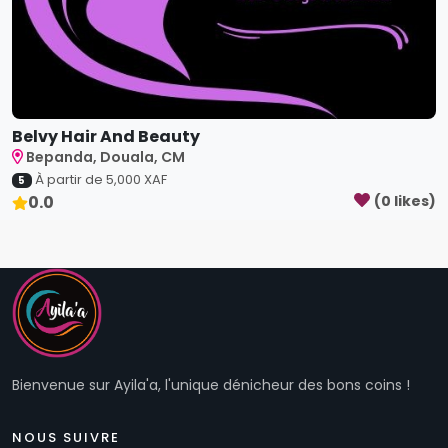
Belvy Hair And Beauty
Bepanda, Douala, CM
À partir de
5,000
XAF
5
0.0
(
0
like
s
)
Bienvenue sur Ayila'a, l'unique dénicheur des bons coins !
NOUS SUIVRE