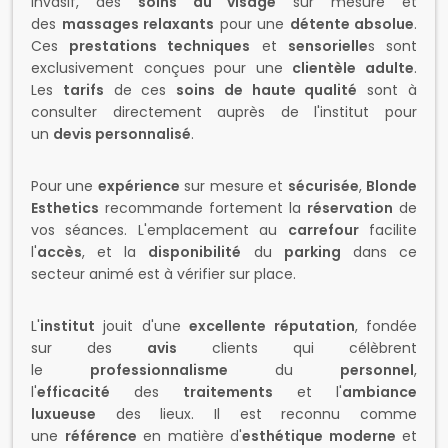
invasif, des
soins du visage
sur mesure et
des
massages relaxants
pour une
détente absolue
.
Ces
prestations techniques
et
sensorielle
s sont
exclusivement conçues pour une
clientèle adulte
.
Les
tarifs
de ces
soins de haute qualité
sont à
consulter directement auprès de l'institut pour
un
devis personnalisé
.
Pour une
expérience
sur mesure et
sécurisée
,
Blonde
Esthetics
recommande fortement la
réservation
de
vos séances. L'emplacement au
carrefour
facilite
l'
accès
, et la
disponibilité
du
parking
dans ce
secteur animé est à vérifier sur place.
L'
institut
jouit d'une
excellente réputation
, fondée
sur des
avis
clients qui célèbrent
le
professionnalisme
du
personnel
,
l'
efficacité
des
traitements
et l'
ambiance
luxueuse
des lieux. Il est reconnu comme
une
référence
en matière d'
esthétique moderne
et