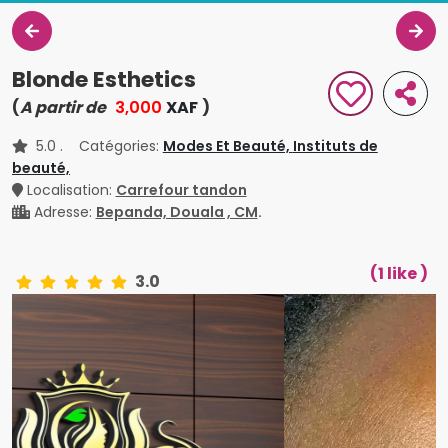
Blonde Esthetics
(
A partir de
3,000
XAF
)
5.0
. Catégories:
Modes Et Beauté,
Instituts de
beauté,
Localisation:
Carrefour tandon
Adresse:
Bepanda, Douala , CM
.
(1 like )
3.0