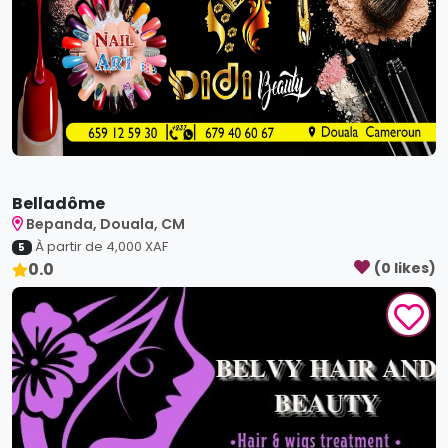
Belladôme
Bepanda, Douala, CM
À partir de
4,000
XAF
5
0.0
(
0
like
s
)