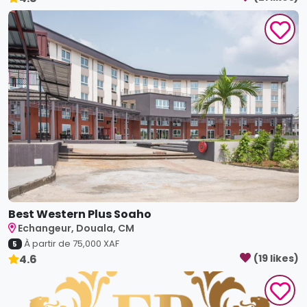
Best Western Plus Soaho
Echangeur, Douala, CM
À partir de
75,000
XAF
5
4.6
(
19
like
s
)