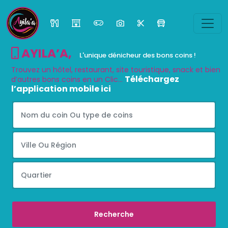
AYILA’A
,
L'unique dénicheur des bons coins !
Trouvez un hôtel, restaurant, site touristique, snack et bien
Téléchargez
d’autres bons coins en un Clic...
l’application mobile ici