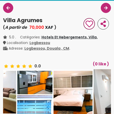
Villa Agrumes
(
A partir de
70,000
XAF
)
5.0
. Catégories:
Hotels Et Hebergements,
Villa,
Localisation:
Logbessou
Adresse:
Logbessou, Douala , CM
.
(0 like )
0.0