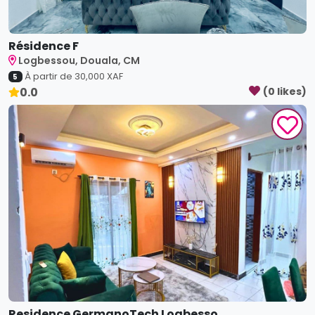
Résidence F
Logbessou, Douala, CM
À partir de
30,000
XAF
5
0.0
(
0
like
s
)
Residence GermanoTech Logbesso...
Logbessou, Douala, CM