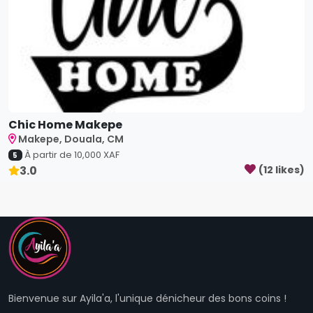
Chic Home Makepe
Makepe, Douala, CM
À partir de
10,000
XAF
5
3.0
(
12
like
s
)
Bienvenue sur Ayila'a, l'unique dénicheur des bons coins !