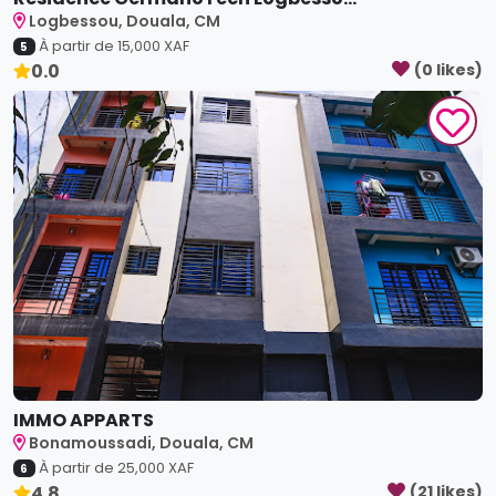
À partir de
15,000
XAF
5
0.0
(
0
like
s
)
IMMO APPARTS
Bonamoussadi, Douala, CM
À partir de
25,000
XAF
6
4.8
(
21
like
s
)