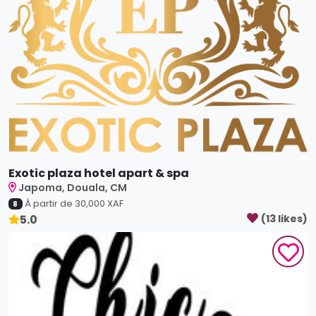
Exotic plaza hotel apart & spa
Japoma, Douala, CM
À partir de
30,000
XAF
8
5.0
(
13
like
s
)