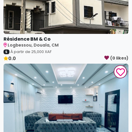
Résidence BM & Co
Logbessou, Douala, CM
À partir de
25,000
XAF
5
0.0
(
0
like
s
)