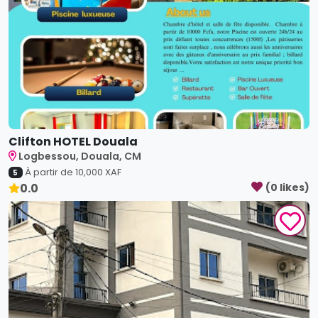
Clifton HOTEL Douala
Logbessou, Douala, CM
À partir de
10,000
XAF
5
0.0
(
0
like
s
)