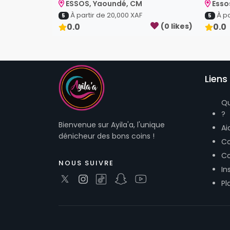
ESSOS, Yaoundé, CM
Esso
À partir de
20,000
XAF
À pa
5
5
0.0
(
0
like
s
)
0.0
Liens 
Q
?
Bienvenue sur Ayila'a, l'unique
Ai
dénicheur des bons coins !
Co
Co
NOUS SUIVRE
In
Pl