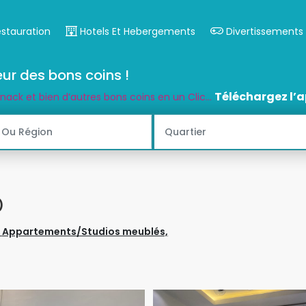
estauration
Hotels Et Hebergements
Divertissements
ur des bons coins !
Téléchargez l’a
snack et bien d’autres bons coins en un Clic...
)
,
Appartements/Studios meublés,