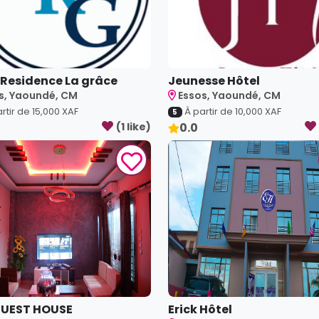
 Residence La grâce
Jeunesse Hôtel
s, Yaoundé, CM
Essos, Yaoundé, CM
rtir de
15,000
XAF
À partir de
10,000
XAF
5
(
1
like
)
0.0
GUEST HOUSE
Erick Hôtel