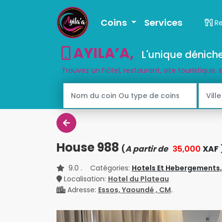
Coins
Services
R
AYILA’A
,
L'unique déniche
Trouvez un hôtel, restaurant, site touristique, 
House 988
(
A partir de
35,000
XAF
9.0
. Catégories:
Hotels Et Hebergements
Localisation:
Hotel du Plateau
Adresse:
Essos, Yaoundé , CM
.