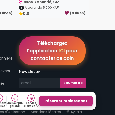
Essos, Yaoundé, CM
À partir de
5,000
XAF
5
0
like
s
)
0.0
(
0
like
s
)
Téléchargez
l’application
ICI
pour
contacter ce coin
annière
ravers
Newsletter
iés
Réserver maintenant
ment
Meilleur prix
Service
risé
garanti
client 24/7
s d'Utilisation
Mentions légales
© Ayila'a