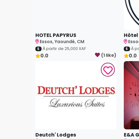
HOTEL PAPYRUS
Hôtel
Essos, Yaoundé, CM
Esso
À partir de
25,000
XAF
À pa
5
5
0.0
(
1
like
)
0.0
Deutch' Lodges
E&A 