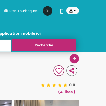
Sites Touristiques
Modes Et Beauté
Transports
pplication mobile ici
0.0
(4 likes )