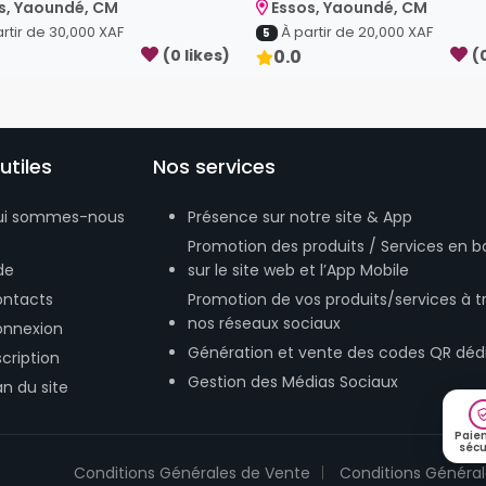
s, Yaoundé, CM
Essos, Yaoundé, CM
rtir de
30,000
XAF
À partir de
20,000
XAF
5
(
0
like
s
)
0.0
(
utiles
Nos services
ui sommes-nous
Présence sur notre site & App
Promotion des produits / Services en b
de
sur le site web et l’App Mobile
ntacts
Promotion de vos produits/services à t
nos réseaux sociaux
nnexion
Génération et vente des codes QR déd
scription
Gestion des Médias Sociaux
an du site
Paie
sécu
Conditions Générales de Vente
Conditions Générale