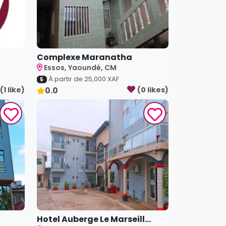
Complexe Maranatha
Essos, Yaoundé, CM
À partir de
25,000
XAF
5
(
1
like
)
0.0
(
0
like
s
)
Hotel Auberge Le Marseill...