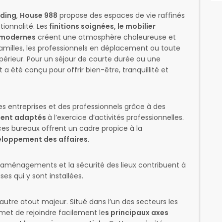
ding
,
House 988
propose des espaces de vie raffinés
ionnalité. Les
finitions soignées, le mobilier
s modernes
créent une atmosphère chaleureuse et
s familles, les professionnels en déplacement ou toute
périeur. Pour un séjour de courte durée ou une
a été conçu pour offrir bien-être, tranquillité et
 entreprises et des professionnels grâce à des
ment adaptés
à l’exercice d’activités professionnelles.
es bureaux offrent un cadre propice à la
veloppement des affaires.
s aménagements et la sécurité des lieux contribuent à
ses qui y sont installées.
tre atout majeur. Situé dans l’un des secteurs les
et de rejoindre facilement le
s principaux axes