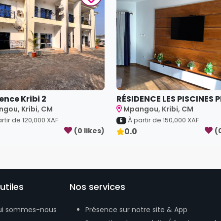
ence Kribi 2
RÉSIDENCE LES PISCINES PR
gou, Kribi, CM
Mpangou, Kribi, CM
rtir de
120,000
XAF
À partir de
150,000
XAF
5
(
0
like
s
)
0.0
(
utiles
Nos services
ui sommes-nous
Présence sur notre site & App