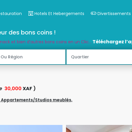
estauration
Hotels Et Hebergements
Divertissements
ur des bons coins !
Téléchargez l’a
snack et bien d’autres bons coins en un Clic...
de
30,000
XAF
)
,
Appartements/Studios meublés,