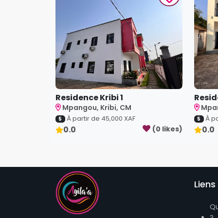
Residence Kribi 1
Resid
Mpangou, Kribi, CM
Mpan
À partir de
45,000
XAF
À pa
5
5
0.0
(
0
like
s
)
0.0
Liens 
Q
?