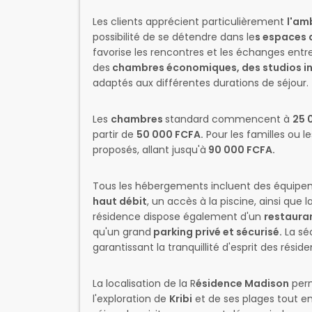
Les clients apprécient particulièrement
l'am
possibilité de se détendre dans le
s espaces
favorise les rencontres et les échanges en
des
chambres économiques, des studios i
adaptés aux différentes durations de séjour.
Les
chambres
standard commencent à
25 
partir de
50 000 FCFA.
Pour les familles ou l
proposés, allant jusqu'à
90 000 FCFA.
Tous les hébergements incluent des équipe
haut débit
, un accès à la piscine, ainsi que l
résidence dispose également d'un
restaura
qu'un grand
parking privé et sécurisé.
La sé
garantissant la tranquillité d'esprit des réside
La localisation de la R
ésidence Madison
perm
l'exploration de
Kribi
et de ses plages tout e