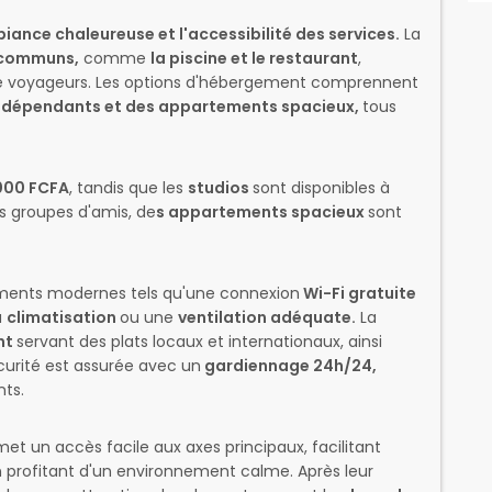
biance chaleureuse et l'accessibilité des services.
La
 communs,
comme
la piscine et le restaurant
,
tre voyageurs. Les options d'hébergement comprennent
ndépendants et des appartements spacieux,
tous
000 FCFA
, tandis que les
studios
sont disponibles à
es groupes d'amis, de
s appartements spacieux
sont
ments modernes tels qu'une connexion
Wi-Fi gratuite
a
climatisation
ou une
ventilation adéquate.
La
nt
servant des plats locaux et internationaux, ainsi
curité est assurée avec un
gardiennage 24h/24,
nts.
et un accès facile aux axes principaux, facilitant
n profitant d'un environnement calme. Après leur