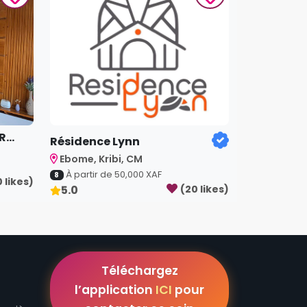
...
Résidence Lynn
Ebome, Kribi, CM
À partir de
50,000
XAF
8
0
like
s
)
5.0
(
20
like
s
)
Téléchargez
l’application
ICI
pour