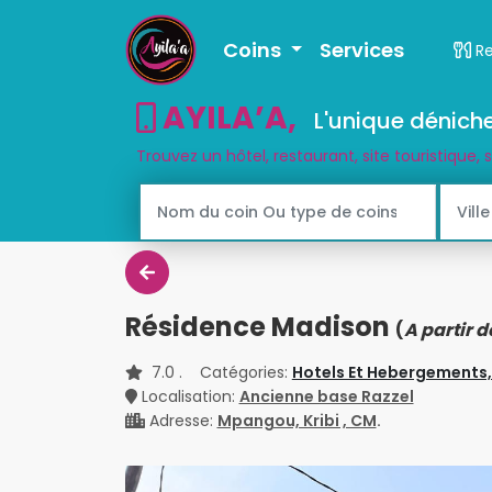
Coins
Services
R
AYILA’A
,
L'unique déniche
Trouvez un hôtel, restaurant, site touristique, 
Résidence Madison
(
A partir 
7.0
. Catégories:
Hotels Et Hebergements
Localisation:
Ancienne base Razzel
Adresse:
Mpangou, Kribi , CM
.