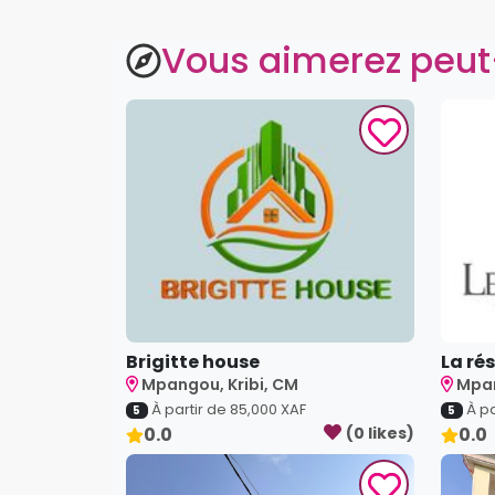
Vous aimerez peut
Brigitte house
La ré
Mpangou, Kribi, CM
Mpan
À partir de
85,000
XAF
À pa
5
5
0.0
(
0
like
s
)
0.0