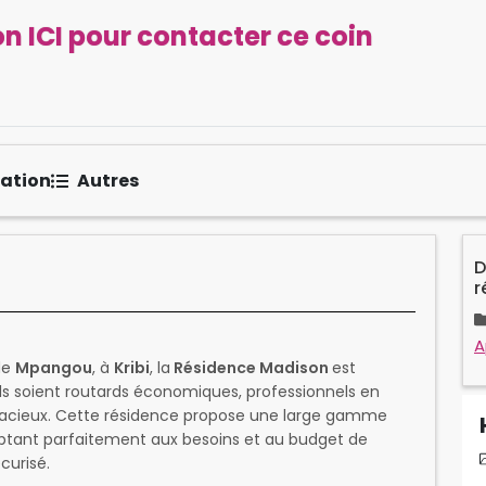
n ICI pour contacter ce coin
sation
Autres
D
r
A
de
Mpangou
, à
Kribi
, la
Résidence Madison
est
'ils soient routards économiques, professionnels en
pacieux. Cette résidence propose une large gamme
aptant parfaitement aux besoins et au budget de
curisé.