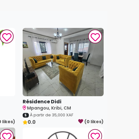
Résidence Didi
Mpangou, Kribi, CM
À partir de
35,000
XAF
5
0
like
s
)
0.0
(
0
like
s
)