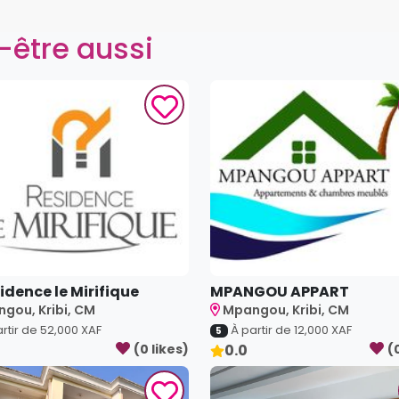
-être aussi
sidence le Mirifique
MPANGOU APPART
gou, Kribi, CM
Mpangou, Kribi, CM
rtir de
52,000
XAF
À partir de
12,000
XAF
5
(
0
like
s
)
0.0
(