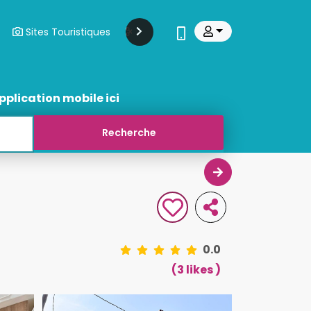
Sites Touristiques
Modes Et Beauté
Transports
pplication mobile ici
0.0
(3 likes )