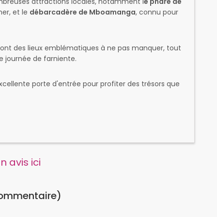
ombreuses attractions locales, notamment l
e phare de
er, et le
débarcadère de Mboamanga
, connu pour
sont des lieux emblématiques à ne pas manquer, tout
e journée de farniente.
cellente porte d'entrée pour profiter des trésors que
 avis ici
commentaire)