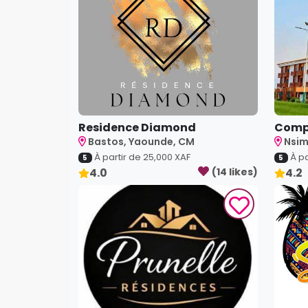
Residence Diamond
Comp
Bastos, Yaounde, CM
Nsim
À partir de
25,000
XAF
À pa
5
5
4.0
(
14
like
s
)
4.2