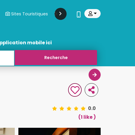
Sites Touristiques
Modes Et Beauté
Transports
pplication mobile ici
0.0
(1 like )