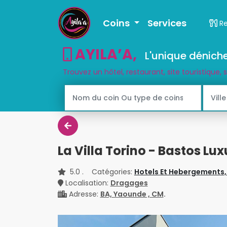
Coins
Services
R
AYILA’A
,
L'unique déniche
Trouvez un hôtel, restaurant, site touristique, 
La Villa Torino - Bastos Lu
5.0
. Catégories:
Hotels Et Hebergements
Localisation:
Dragages
Adresse:
BA, Yaounde , CM
.