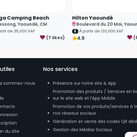
ga Camping Beach
Hilton Yaoundé
essong, Yaoundé, CM
Boulevard du 20 Mai, Yaoun
rtir de
35,000
XAF
À partir de
130,000
XAF
5
(
7
like
s
)
4.5
(
utiles
Nos services
ui sommes-nous
Présence sur notre site & App
Promotion des produits / Services en b
de
sur le site web et l’App Mobile
ntacts
Promotion de vos produits/services à t
nos réseaux sociaux
nnexion
Génération et vente des codes QR déd
scription
Gestion des Médias Sociaux
an du site