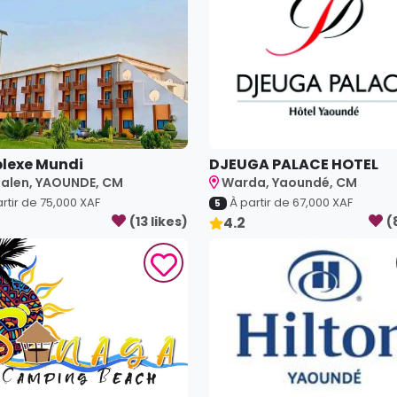
lexe Mundi
DJEUGA PALACE HOTEL
alen, YAOUNDE, CM
Warda, Yaoundé, CM
rtir de
75,000
XAF
À partir de
67,000
XAF
5
(
13
like
s
)
4.2
(