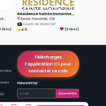
Résidence Sainte Honorine...
d...
Awae, Yaounde, CM
À partir de
20,000
XAF
5
6
like
s
)
4.0
(
6
like
s
)
Téléchargez
l’application
ICI
pour
contacter ce coin
annière
ravers
Newsletter
iés