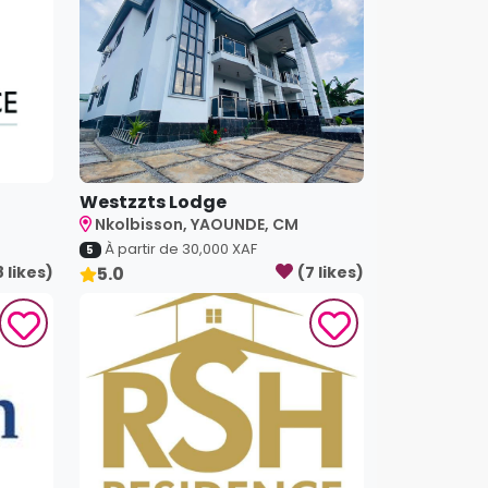
Westzzts Lodge
Nkolbisson, YAOUNDE, CM
À partir de
30,000
XAF
5
8
like
s
)
5.0
(
7
like
s
)