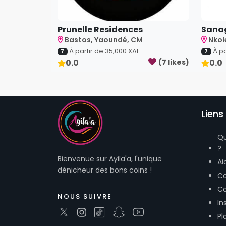
Prunelle Residences
Sana
Bastos, Yaoundé, CM
Nkol
À partir de
35,000
XAF
À pa
7
7
0.0
(
7
like
s
)
0.0
Liens 
Q
?
Bienvenue sur Ayila'a, l'unique
Ai
dénicheur des bons coins !
Co
Co
NOUS SUIVRE
In
Pl