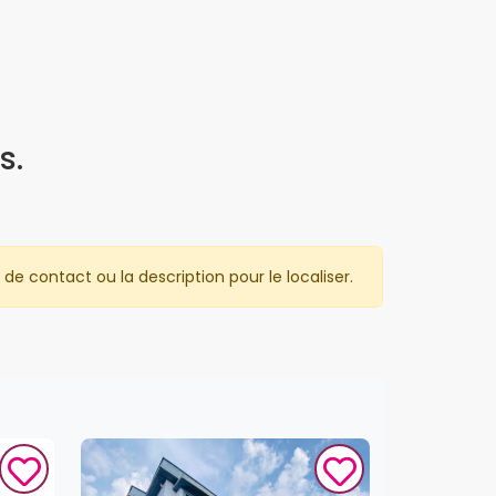
s.
de contact ou la description pour le localiser.