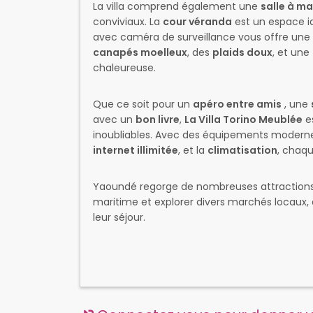
La villa comprend également une
salle à m
conviviaux. La
cour véranda
est un espace id
avec caméra de surveillance vous offre une
canapés moelleux
, des
plaids doux
, et une
chaleureuse.
Que ce soit pour un
apéro entre amis
, une
avec un
bon livre
,
La Villa Torino Meublée
es
inoubliables. Avec des équipements moderne
internet illimitée
, et la
climatisation
, chaqu
Yaoundé regorge de nombreuses attractions à
maritime et explorer divers marchés locaux, 
leur séjour.