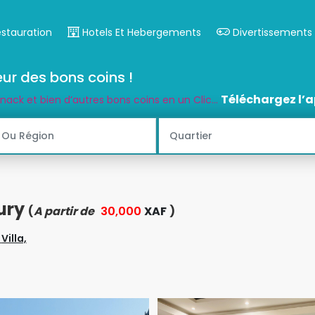
estauration
Hotels Et Hebergements
Divertissements
ur des bons coins !
Téléchargez l’a
snack et bien d’autres bons coins en un Clic...
xury
(
A partir de
30,000
XAF
)
,
Villa,