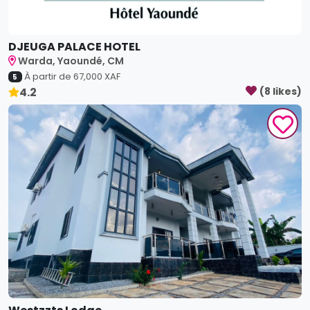
DJEUGA PALACE HOTEL
Warda, Yaoundé, CM
À partir de
67,000
XAF
5
4.2
(
8
like
s
)
Westzzts Lodge