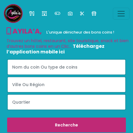
AYILA’A
,
L'unique dénicheur des bons coins !
Trouvez un hôtel, restaurant, site touristique, snack et bien
Téléchargez
d’autres bons coins en un Clic...
l’application mobile ici