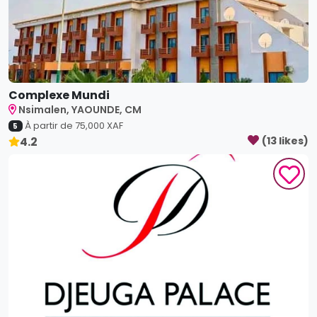
Complexe Mundi
Nsimalen, YAOUNDE, CM
À partir de
75,000
XAF
5
4.2
(
13
like
s
)