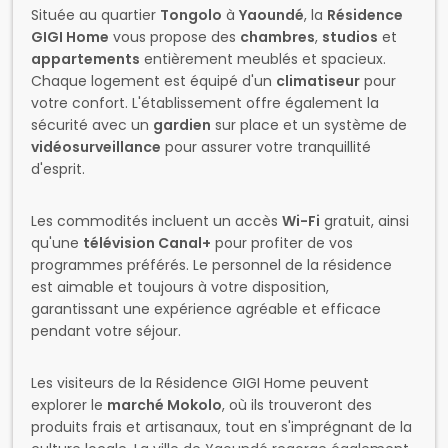
Située au quartier
Tongolo
à
Yaoundé
, la
Résidence
GIGI Home
vous propose des
chambres
,
studios
et
appartements
entièrement meublés et spacieux.
Chaque logement est équipé d'un
climatiseur
pour
votre confort. L'établissement offre également la
sécurité avec un
gardien
sur place et un système de
vidéosurveillance
pour assurer votre tranquillité
d'esprit.
Les commodités incluent un accès
Wi-Fi
gratuit, ainsi
qu'une
télévision Canal+
pour profiter de vos
programmes préférés. Le personnel de la résidence
est aimable et toujours à votre disposition,
garantissant une expérience agréable et efficace
pendant votre séjour.
Les visiteurs de la Résidence GIGI Home peuvent
explorer le
marché Mokolo
, où ils trouveront des
produits frais et artisanaux, tout en s'imprégnant de la
culture locale. La ville de Yaoundé regorge également