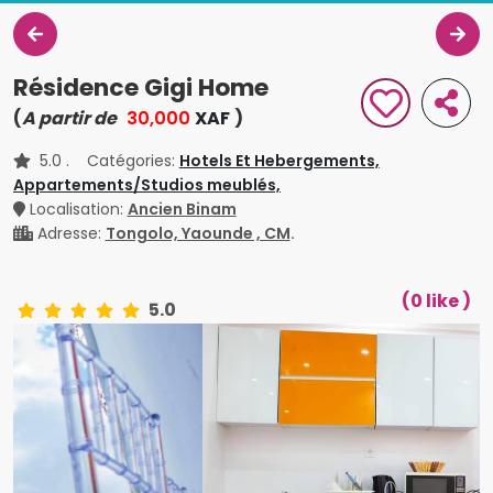
Résidence Gigi Home
(
A partir de
30,000
XAF
)
5.0
. Catégories:
Hotels Et Hebergements,
Appartements/Studios meublés,
Localisation:
Ancien Binam
Adresse:
Tongolo, Yaounde , CM
.
(0 like )
5.0