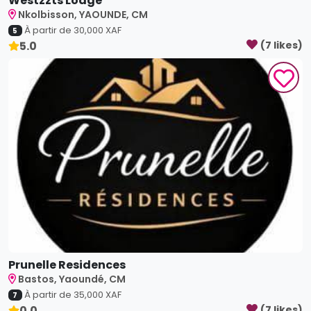
Nkolbisson, YAOUNDE, CM
À partir de
30,000
XAF
5
5.0
(
7
like
s
)
Prunelle Residences
Bastos, Yaoundé, CM
À partir de
35,000
XAF
7
0.0
(
7
like
s
)