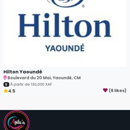
Hilton Yaoundé
Boulevard du 20 Mai, Yaoundé, CM
À partir de
130,000
XAF
5
4.5
(
6
like
s
)