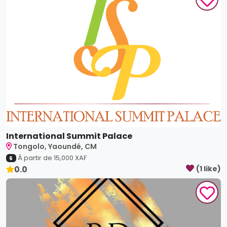
International Summit Palace
Tongolo, Yaoundé, CM
À partir de
15,000
XAF
6
0.0
(
1
like
)