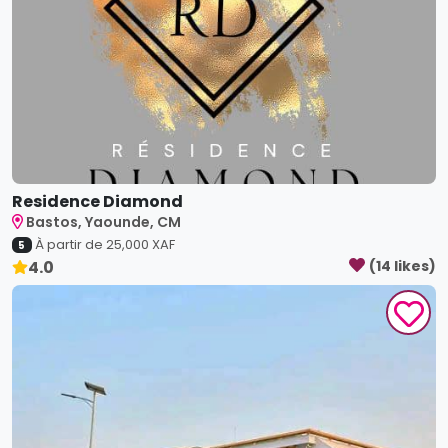
Residence Diamond
Bastos, Yaounde, CM
À partir de
25,000
XAF
5
4.0
(
14
like
s
)