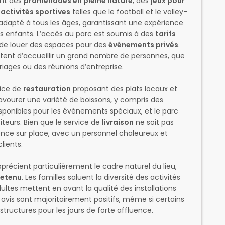
nt des
promenades en pleine nature
, des
jeux pour
s
activités sportives
telles que le football et le volley-
adapté à tous les âges, garantissant une expérience
s enfants. L’accès au parc est soumis à des
tarifs
ité de louer des espaces pour des
événements privés
.
ent d’accueillir un grand nombre de personnes, que
riages ou des réunions d’entreprise.
vice de
restauration
proposant des plats locaux et
avourer une variété de boissons, y compris des
sponibles pour les événements spéciaux, et le parc
iteurs. Bien que le service de
livraison
ne soit pas
ience sur place, avec un personnel chaleureux et
lients.
précient particulièrement le cadre naturel du lieu,
retenu
. Les familles saluent la diversité des activités
ultes mettent en avant la qualité des installations
s avis sont majoritairement positifs, même si certains
structures pour les jours de forte affluence.