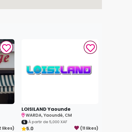
LOISILAND Yaounde
WARDA, Yaoundé, CM
À partir de
5,000
XAF
5
2
like
s
)
5.0
(
11
like
s
)