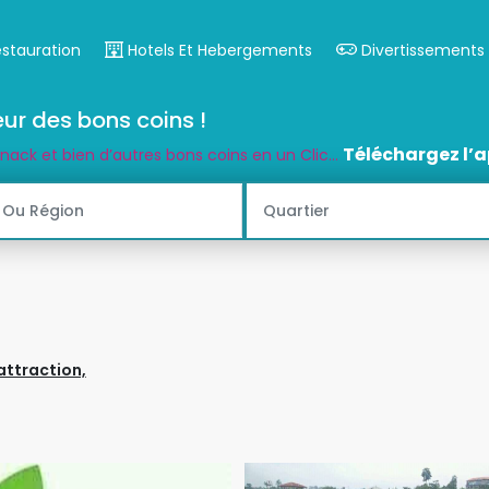
estauration
Hotels Et Hebergements
Divertissements
ur des bons coins !
Téléchargez l’a
snack et bien d’autres bons coins en un Clic...
attraction,