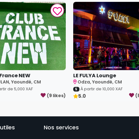
France NEW
LE FULYA Lounge
LAN, Yaoundé, CM
Odza, Yaoundé, CM
rtir de
5,000
XAF
À partir de
10,000
XAF
5
(
9
like
s
)
5.0
(
utiles
Nos services