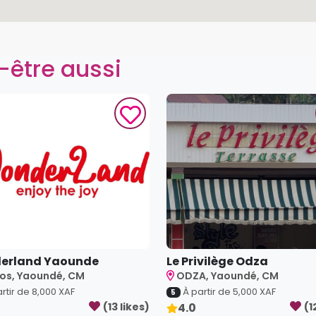
-être aussi
erland Yaounde
Le Privilège Odza
os, Yaoundé, CM
ODZA, Yaoundé, CM
rtir de
8,000
XAF
À partir de
5,000
XAF
5
(
13
like
s
)
4.0
(
1