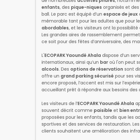
de nombreuses
activités phares
, notamme
enfants
, des
pique-niques
organisés et de
ball. Le parc est équipé d’un
espace de jeux
mémorable tant pour les adultes que pour le
abordables
, et les visiteurs ont la possibil
Les grandes aires de rassemblement permett
ce soit pour des fêtes d’anniversaire, des ma
L'
ECOPARK Yaoundé Ahala
dispose d’un ser
internationaux, ainsi qu’un
bar
où l'on peut s
alcools
. Des
options de réservation
sont di
offre un
grand parking sécurisé
pour ses vis
encore proposé, l’accent est mis sur l’expér
accueillant prêt à répondre aux besoins des c
Les visiteurs de l’
ECOPARK Yaoundé Ahala
ap
souvent décrit comme
paisible
et
bien ent
proposées pour les enfants, tandis que les ad
sportives et des services de restauration. Le
clients souhaitent une amélioration des infra