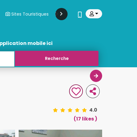
Sites Touristiques
Modes Et Beauté
Transports
pplication mobile ici
4.0
(17 likes )