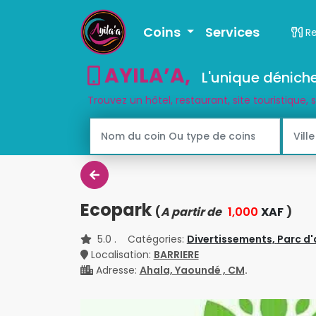
Coins
Services
R
AYILA’A
,
L'unique déniche
Trouvez un hôtel, restaurant, site touristique, 
Ecopark
(
A partir de
1,000
XAF
)
5.0
. Catégories:
Divertissements,
Parc d'
Localisation:
BARRIERE
Adresse:
Ahala, Yaoundé , CM
.