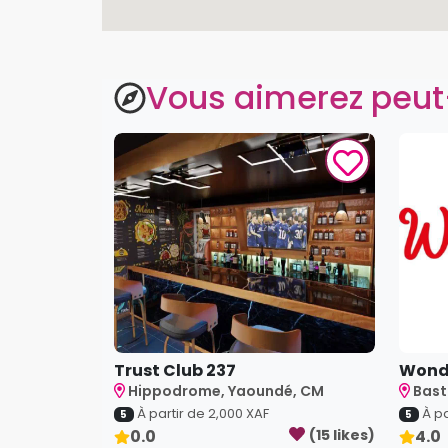
Vous aimerez peut
Trust Club 237
Wond
Hippodrome, Yaoundé, CM
Bast
À partir de
2,000
XAF
À pa
5
5
0.0
(
15
like
s
)
4.0