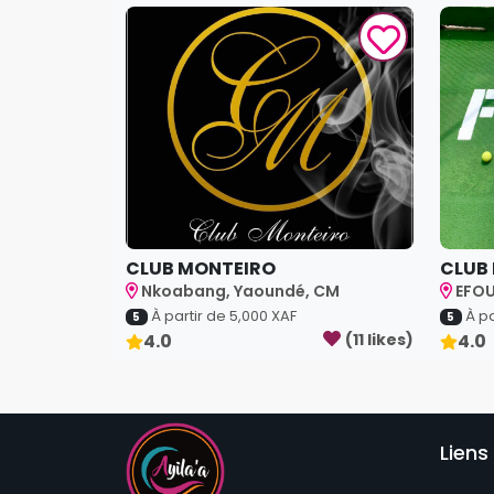
CLUB MONTEIRO
CLUB 
Nkoabang, Yaoundé, CM
EFOU
À partir de
5,000
XAF
À pa
5
5
4.0
(
11
like
s
)
4.0
Liens 