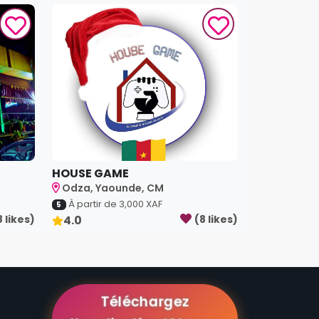
HOUSE GAME
Odza, Yaounde, CM
À partir de
3,000
XAF
5
8
like
s
)
4.0
(
8
like
s
)
Téléchargez