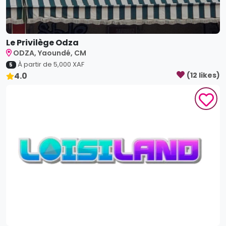
Le Privilège Odza
ODZA, Yaoundé, CM
À partir de
5,000
XAF
5
4.0
(
12
like
s
)