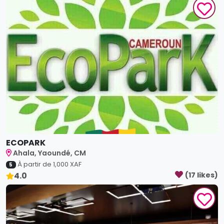
ECOPARK
Ahala, Yaoundé, CM
À partir de
1,000
XAF
5
4.0
(
17
like
s
)