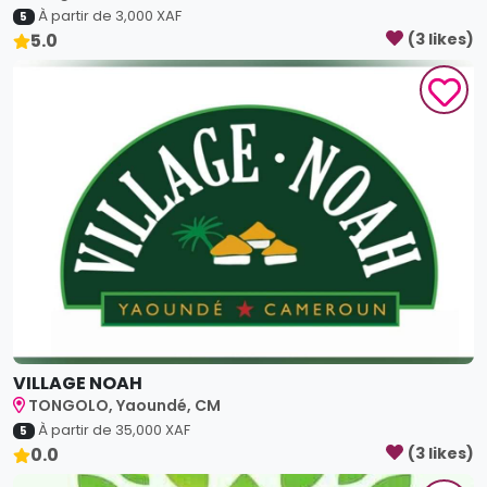
À partir de
3,000
XAF
5
5.0
(
3
like
s
)
VILLAGE NOAH
TONGOLO, Yaoundé, CM
À partir de
35,000
XAF
5
0.0
(
3
like
s
)