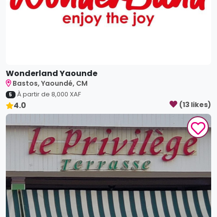
Wonderland Yaounde
Bastos, Yaoundé, CM
À partir de
8,000
XAF
5
4.0
(
13
like
s
)