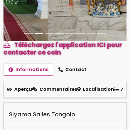
Téléchargez l'application ICI pour
contacter ce coin
Informations
Contact
Aperçu
Commentaires
Localisation
Aut
Siyama Salles Tongolo