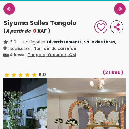
Siyama Salles Tongolo
(
A partir de
0
XAF
)
5.0
. Catégories:
Divertissements,
Salle des fêtes,
Localisation:
Non loin du carrefour
Adresse:
Tongolo, Yaounde , CM
.
(3 likes )
5.0