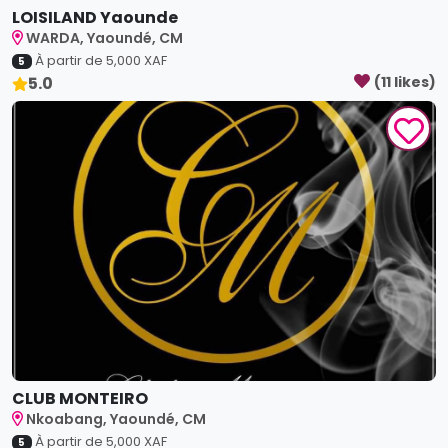
LOISILAND Yaounde
WARDA, Yaoundé, CM
À partir de
5,000
XAF
5
5.0
(
11
like
s
)
CLUB MONTEIRO
Nkoabang, Yaoundé, CM
À partir de
5,000
XAF
5