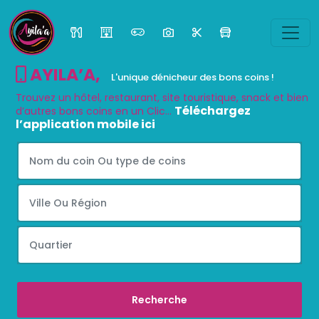
AYILA’A
,
L'unique dénicheur des bons coins !
Trouvez un hôtel, restaurant, site touristique, snack et bien
Téléchargez
d’autres bons coins en un Clic...
l’application mobile ici