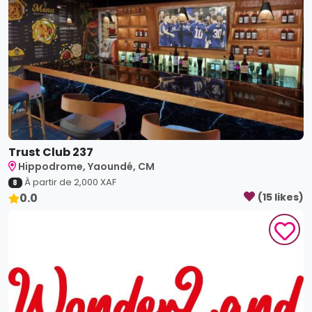
Trust Club 237
Hippodrome, Yaoundé, CM
À partir de
2,000
XAF
8
0.0
(
15
like
s
)