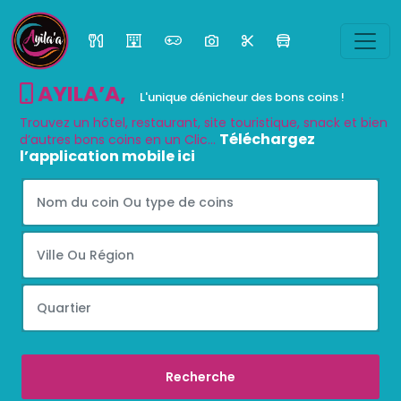
AYILA’A
,
L'unique dénicheur des bons coins !
Trouvez un hôtel, restaurant, site touristique, snack et bien
Téléchargez
d’autres bons coins en un Clic...
l’application mobile ici