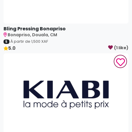
Bling Pressing Bonapriso
Bonapriso, Douala, CM
À partir de
1,500
XAF
5
5.0
(
1
like
)
Kiabi
Bonapriso, Douala, CM