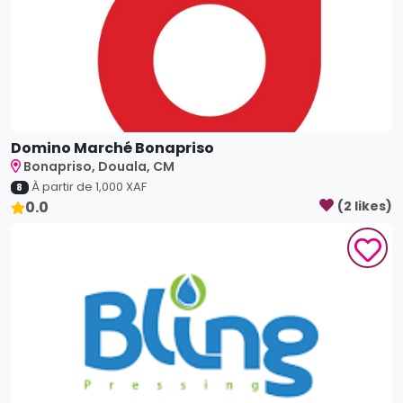
Domino Marché Bonapriso
Bonapriso, Douala, CM
À partir de
1,000
XAF
8
0.0
(
2
like
s
)