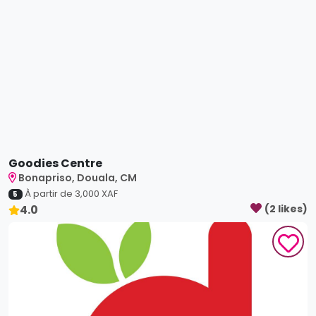
Goodies Centre
Bonapriso, Douala, CM
À partir de
3,000
XAF
5
4.0
(
2
like
s
)