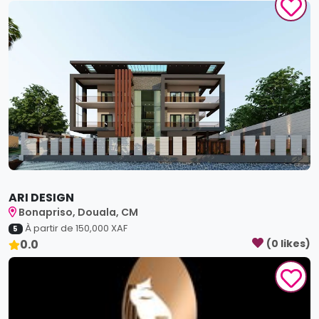
ARI DESIGN
Bonapriso, Douala, CM
À partir de
150,000
XAF
5
0.0
(
0
like
s
)