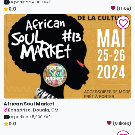
African Soul Market
Bonapriso, Douala, CM
À partir de
5,000
XAF
5
0.0
(
0
like
s
)