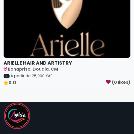
ARIELLE HAIR AND ARTISTRY
Bonapriso, Douala, CM
À partir de
25,000
XAF
5
0.0
(
0
like
s
)
Bienvenue sur Ayila'a, l'unique dénicheur des bons coins !
NOUS SUIVRE