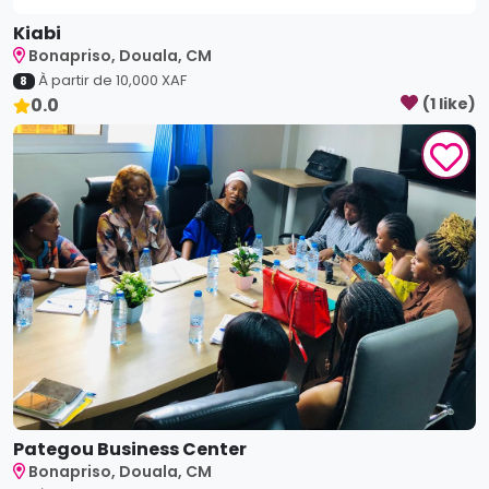
À partir de
10,000
XAF
8
0.0
(
1
like
)
Pategou Business Center
Bonapriso, Douala, CM
À partir de
4,000
XAF
5
0.0
(
1
like
)