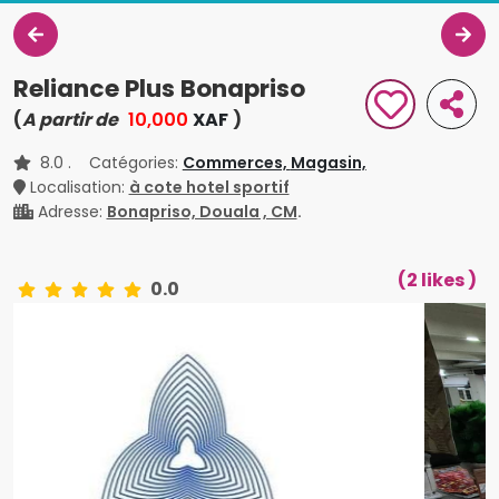
Reliance Plus Bonapriso
(
A partir de
10,000
XAF
)
8.0
. Catégories:
Commerces,
Magasin,
Localisation:
à cote hotel sportif
Adresse:
Bonapriso, Douala , CM
.
(2 likes )
0.0