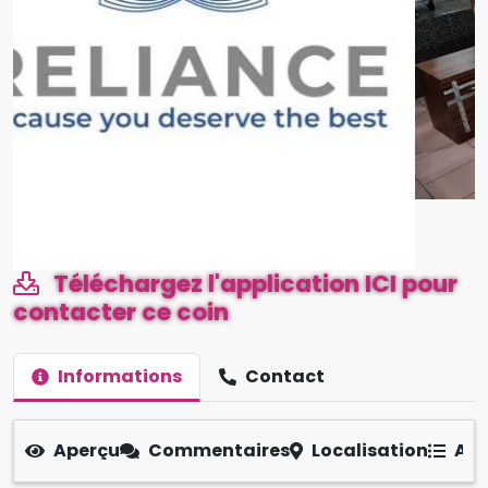
Téléchargez l'application ICI pour
contacter ce coin
Informations
Contact
Aperçu
Commentaires
Localisation
Aut
Reliance Plus Bonapriso