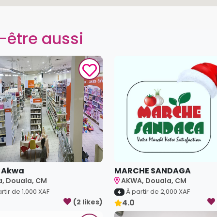
-être aussi
 Akwa
MARCHE SANDAGA
, Douala, CM
AKWA, Douala, CM
rtir de
1,000
XAF
À partir de
2,000
XAF
4
(
2
like
s
)
4.0