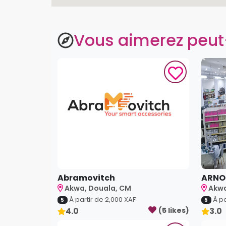
Vous aimerez peut
Abramovitch
ARNO
Akwa, Douala, CM
Akwa
À partir de
2,000
XAF
À pa
5
5
4.0
(
5
like
s
)
3.0