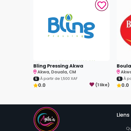
Bling Pressing Akwa
Boula
Akwa, Douala, CM
Akwa
À partir de
1,500
XAF
À pa
5
5
0.0
(
1
like
)
0.0
Liens 
Q