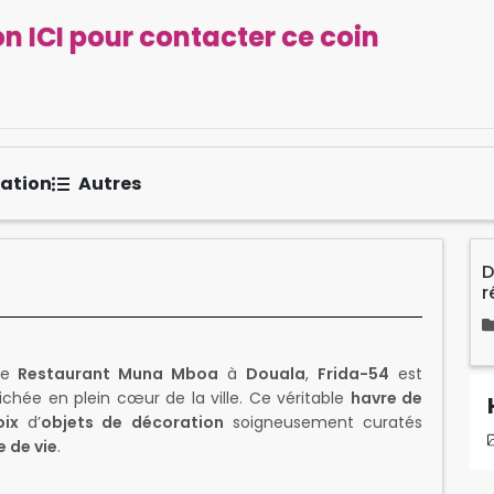
n ICI pour contacter ce coin
sation
Autres
D
r
 le
Restaurant Muna Mboa
à
Douala
,
Frida-54
est
chée en plein cœur de la ville. Ce véritable
havre de
oix
d’
objets de décoration
soigneusement curatés
 de vie
.