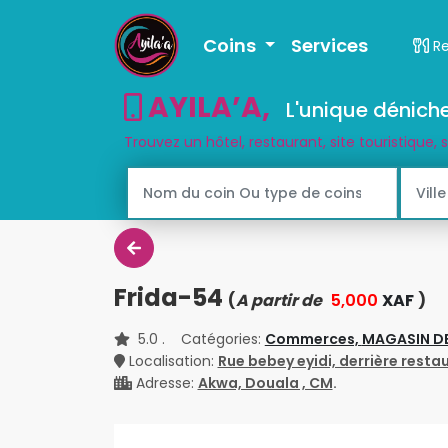
Coins
Services
R
AYILA’A
,
L'unique déniche
Trouvez un hôtel, restaurant, site touristique, 
Frida-54
(
A partir de
5,000
XAF
)
5.0
. Catégories:
Commerces,
MAGASIN D
Localisation:
Rue bebey eyidi, derrière res
Adresse:
Akwa, Douala , CM
.