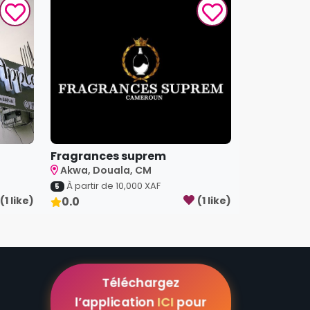
Fragrances suprem
Akwa, Douala, CM
À partir de
10,000
XAF
5
(
1
like
)
0.0
(
1
like
)
Téléchargez
l’application
ICI
pour