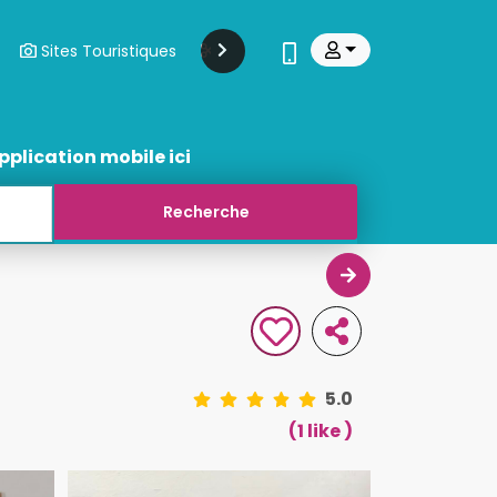
Sites Touristiques
Modes Et Beauté
Transports
pplication mobile ici
5.0
(1 like )