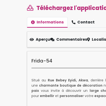
Téléchargez l'applicatio
Informations
Contact
Aperçu
Commentaires
Locali
Frida-54
Situé au
Rue Bebey Eyidi, Akwa
, derrière
une
charmante boutique de décoration
ni
paix
vous invite à découvrir un
large ch
pour
embellir
et
personnaliser
votre
espace