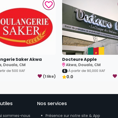
ngerie Saker Akwa
Docteure Apple
, Douala, CM
Akwa, Douala, CM
rtir de
500
XAF
À partir de
90,000
XAF
5
(
1
like
)
0.0
utiles
Nos services
ui sommes-nous
Présence sur notre site & App