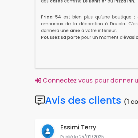
des
cafés
comme
Le Bénitier
ou
Pizza Inn
.
Frida-54
est bien plus qu’une boutique ;
amoureux de la décoration à Douala. C’est
donnera une
âme
à votre intérieur.
Poussez sa porte
pour un moment d’
évasi
Connectez vous pour donner un
Avis des clients
(1 c
Essimi Terry
Publié le
25/02/2025