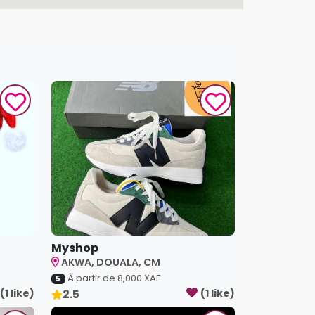
Myshop
AKWA, DOUALA, CM
À partir de
8,000
XAF
5
(
1
like
)
2.5
(
1
like
)