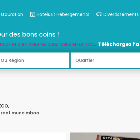
estauration
Hotels Et Hebergements
Divertissements
ur des bons coins !
Téléchargez l’a
snack et bien d’autres bons coins en un Clic...
ECO,
taurant muna mboa