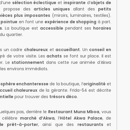
d’une
sélection éclectique
et
inspirante
d’
objets de
ue propose des
articles uniques
allant des
petits
pièces plus imposantes
(miroirs, luminaires, textiles).
 pointue
en font une
expérience de shopping
à part.
s
. La boutique est
accessible
pendant ses
horaires
du quartier.
s un cadre
chaleureux
et
accueillant
. Un
conseil en
é de votre visite. Les
achats
se font sur place. Il est
er. Le
stationnement
dans cette rue animée d’Akwa
les environs immédiats.
sphère enchanteresse
de la boutique, l’
originalité
et
ccueil chaleureux
de la gérante. Frida-54 est décrite
ntielle
pour trouver des
trésors déco
.
uelques pas, derrière le
Restaurant Muna Mboa
, vous
e célèbre
marché d’Akwa
, l’
Hôtel Akwa Palace
, de
de prêt-à-porter
, ainsi que des
restaurants
et