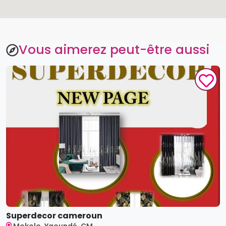
Superdecor cameroun
Mokolo, Yaoundé, CM
À partir de
5,000
XAF
5
4.0
(
1
like
)