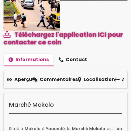
Téléchargez l'application ICI pour
contacter ce coin
Informations
Contact
Aperçu
Commentaires
Localisation
Aut
Marché Mokolo
Situé à
Mokolo
à
Yaoundé
, le
Marché Mokolo
est
l'un
des plus grands marchés à ciel ouvert d'Afrique
centrale
. Ce
lieu incontournable
et
névralgique
,
dont l'espace est
géré par la ville
, est une
institution
commerciale
vibrante où
culture
et
traditions
camerounaises
se rencontrent quotidiennement.