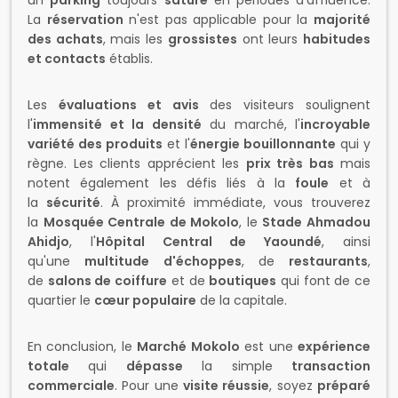
Les
évaluations et avis
des visiteurs soulignent
l'
immensité et la densité
du marché, l'
incroyable
variété des produits
et l'
énergie bouillonnante
qui y
règne. Les clients apprécient les
prix très bas
mais
notent également les défis liés à la
foule
et à
la
sécurité
. À proximité immédiate, vous trouverez
la
Mosquée Centrale de Mokolo
, le
Stade Ahmadou
Ahidjo
, l'
Hôpital Central de Yaoundé
, ainsi
qu'une
multitude d'échoppes
, de
restaurants
,
de
salons de coiffure
et de
boutiques
qui font de ce
quartier le
cœur populaire
de la capitale.
En conclusion, le
Marché Mokolo
est une
expérience
totale
qui
dépasse
la simple
transaction
commerciale
. Pour une
visite réussie
, soyez
préparé
à la foule
, privilégiez les
heures matinales
et gardez à
l'esprit son
histoire
marquée par des
incendies
ayant
impacté son fonctionnement.