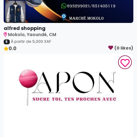
Mokolo, Yaoundé, CM
À partir de
5,000
XAF
5
0.0
(
0
like
s
)
Apon Yaoundé
Mokolo, Yaoundé, CM
À partir de
3,000
XAF
5
0.0
(
0
like
s
)