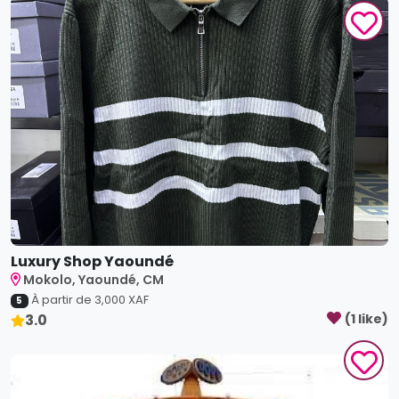
Luxury Shop Yaoundé
Mokolo, Yaoundé, CM
À partir de
3,000
XAF
5
3.0
(
1
like
)