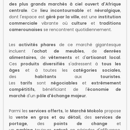
Les
activités phares
de ce marché gigantesque
incluent l'
achat de meubles
, de
denrées
alimentaires
, de
vêtements
et d'
artisanat local
.
Ces
produits diversifiés
s'adressent à
tous les
âges
et à toutes les
catégories sociales
,
des
habitants
aux
touristes
.
Les
tarifs
sont
négociables
et
extrêmement
compétitifs
, bénéficiant de l'
économie de
marché
d'un
pôle d'échange majeur
.
Parmi les
services offerts
, le
Marché Mokolo
propose
la
vente en gros et au détail
, des
services de
portage
, des
points de change
et
un
parking
toujours
saturé
en périodes d'affluence.
La
réservation
n'est pas applicable pour la
majorité
des achats
, mais les
grossistes
ont leurs
habitudes
et contacts
établis.