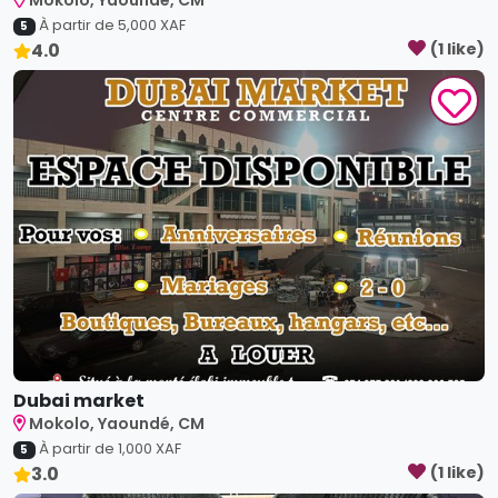
Dubai market
Mokolo, Yaoundé, CM
À partir de
1,000
XAF
5
3.0
(
1
like
)