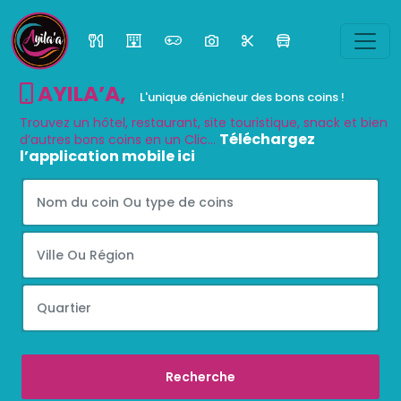
AYILA’A
,
L'unique dénicheur des bons coins !
Trouvez un hôtel, restaurant, site touristique, snack et bien
Téléchargez
d’autres bons coins en un Clic...
l’application mobile ici