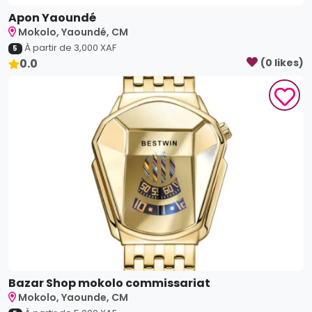
Bazar Shop mokolo commissariat
Mokolo, Yaounde, CM
À partir de
5,000
XAF
5
0.0
(
0
like
s
)