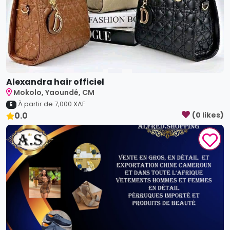
Alexandra hair officiel
Mokolo, Yaoundé, CM
À partir de
7,000
XAF
5
0.0
(
0
like
s
)
alfred shopping