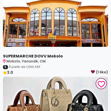
SUPERMARCHE DOVV Mokolo
Mokolo, Yaoundé, CM
À partir de
1,000
XAF
5
3.0
(
1
like
)