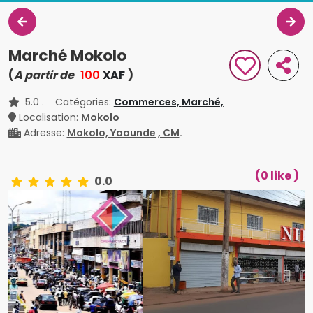
Marché Mokolo
(
A partir de
100
XAF
)
5.0
. Catégories:
Commerces,
Marché,
Localisation:
Mokolo
Adresse:
Mokolo, Yaounde , CM
.
(0 like )
0.0