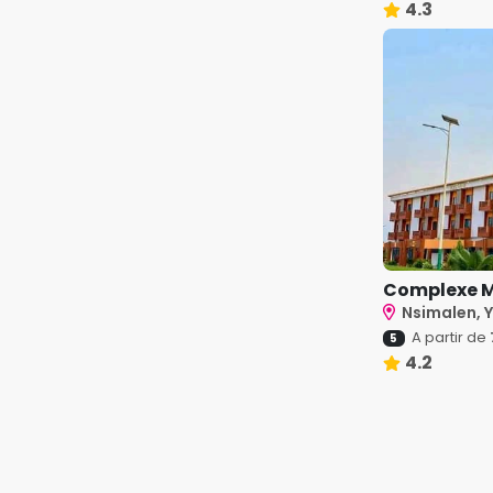
4.3
Complexe 
Nsimalen,
A partir de
5
4.2