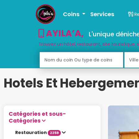
Coins
Services
R
AYILA’A
,
L'unique déniche
Trouvez un hôtel, restaurant, site touristique, 
Hotels Et Hebergeme
Catégories et sous-
Catégories
Restauration
2259