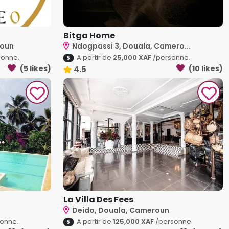
Bitga Home
roun
Ndogpassi 3, Douala, Camero...
onne.
A partir de
25,000 XAF
/personne.
5
(5 likes)
4.5
(10 likes)
La Villa Des Fees
Deido, Douala, Cameroun
onne.
A partir de
125,000 XAF
/personne.
5