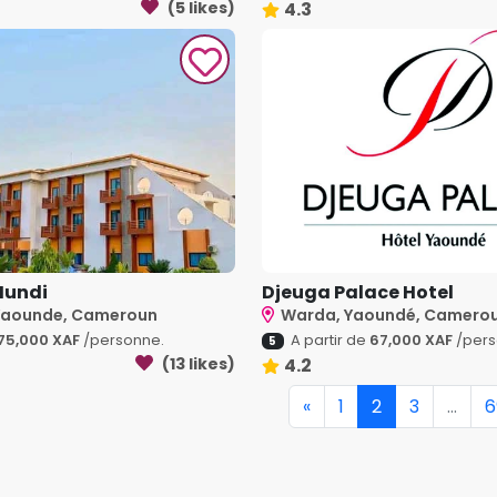
(5 likes)
4.3
Mundi
Djeuga Palace Hotel
 Yaounde, Cameroun
Warda, Yaoundé, Camero
75,000 XAF
/personne.
A partir de
67,000 XAF
/pers
5
(13 likes)
4.2
«
1
2
3
...
6