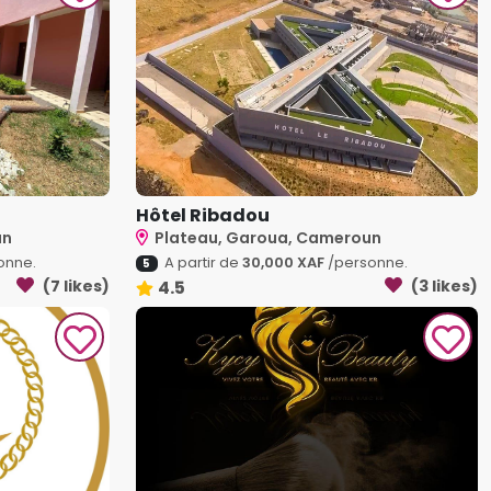
Hôtel Ribadou
un
Plateau, Garoua, Cameroun
onne.
A partir de
30,000 XAF
/personne.
5
(7 likes)
4.5
(3 likes)