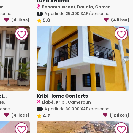
Luna's Home
un
Bonamoussadi, Douala, Camer...
sonne.
A partir de
25,000 XAF
/personne.
5
(4 likes)
5.0
(4 likes)
...
Kribi Home Conforts
e...
Elabè, Kribi, Cameroun
onne.
A partir de
30,000 XAF
/personne.
5
(4 likes)
4.7
(12 likes)