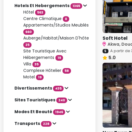
Hotels Et Hebergements
1365
Hôtel
563
Centre Climatique
0
Appartements/Studios Meublés
660
Soft Hotel
Auberge/Habitat/Maison D'hôte
Akwa, Dou
25
Site Touristique Avec
A partir de
5
5.0
Hébergements
19
Villa
35
Complexe Hôtelier
58
Motel
19
Divertissements
435
Sites Touristiques
240
Modes Et Beauté
1946
Transports
228