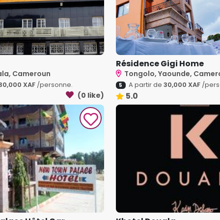
Résidence Gigi Home
ala, Cameroun
Tongolo, Yaounde, Camer
30,000 XAF
/personne.
A partir de
30,000 XAF
/pers
5
(0 like)
5.0