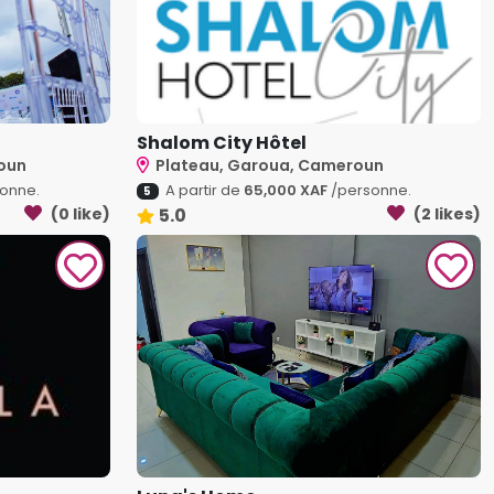
Shalom City Hôtel
oun
Plateau, Garoua, Cameroun
onne.
A partir de
65,000 XAF
/personne.
5
(0 like)
5.0
(2 likes)