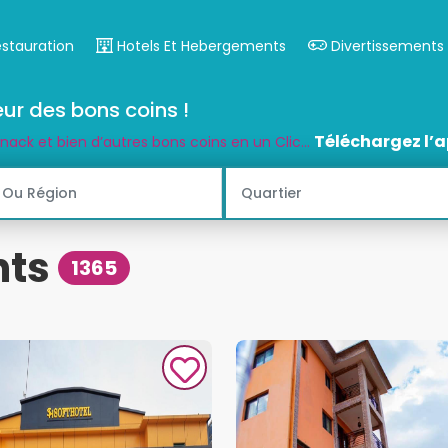
estauration
Hotels Et Hebergements
Divertissements
ur des bons coins !
Téléchargez l’a
snack et bien d’autres bons coins en un Clic...
nts
1365