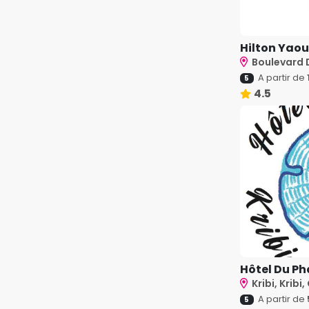
Hilton Yao
Boulevard D
A partir de
5
4.5
Hôtel Du Ph
Kribi, Krib
A partir de
5