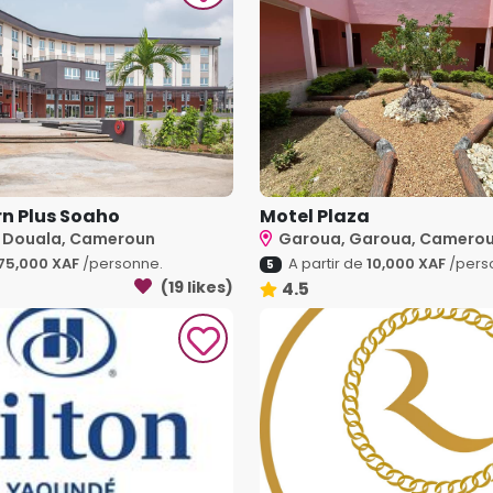
n Plus Soaho
Motel Plaza
, Douala, Cameroun
Garoua, Garoua, Camero
75,000 XAF
/personne.
A partir de
10,000 XAF
/pers
5
(19 likes)
4.5