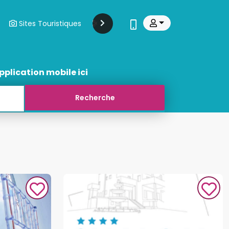
Sites Touristiques
Modes Et Beauté
Transports
pplication mobile ici