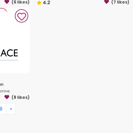
(6 likes)
4.2
(7 likes)
un
onne.
(8 likes)
9
»