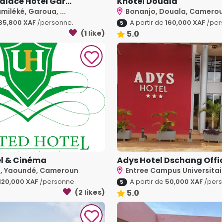
lace Hôtel Gar...
Khotel Douala
miléké, Garoua, ...
Bonanjo, Douala, Camero
35,800 XAF
/personne.
A partir de
160,000 XAF
/per
5
(1 like)
5.0
el & Cinéma
Adys Hotel Dschang Offici
 Yaoundé, Cameroun
Entree Campus Universitair
120,000 XAF
/personne.
A partir de
50,000 XAF
/pers
5
(2 likes)
5.0