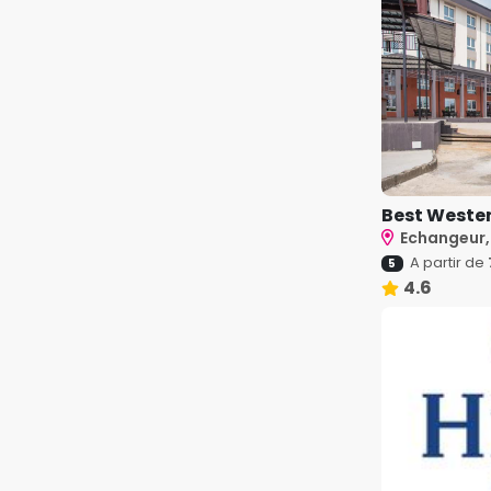
Best Wester
Echangeur
A partir de
5
4.6