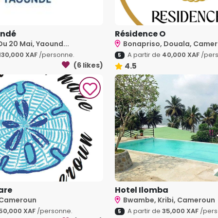
undé
Résidence O
u 20 Mai, Yaound...
Bonapriso, Douala, Came
130,000 XAF
/personne.
A partir de
40,000 XAF
/pers
5
(6 likes)
4.5
are
Hotel Ilomba
i, Cameroun
Bwambe, Kribi, Cameroun
50,000 XAF
/personne.
A partir de
35,000 XAF
/pers
5