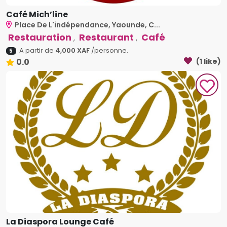
Café Mich’line
Place De L'indépendance, Yaounde, C...
Restauration
Restaurant
Café
,
,
A partir de
4,000 XAF
/personne.
5
0.0
(1 like)
La Diaspora Lounge Café