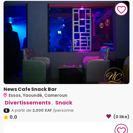
News Cafe Snack Bar
Essos, Yaoundé, Cameroun
Divertissements
Snack
,
A partir de
2,000 XAF
/personne.
5
0.0
(0 like)