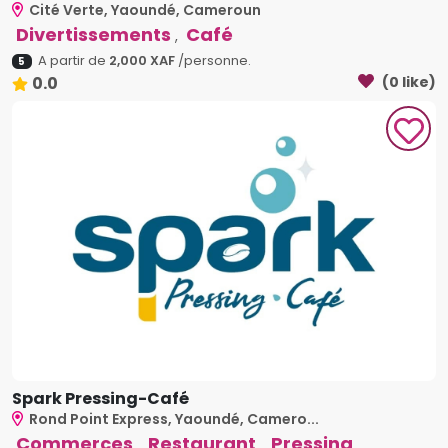
Cité Verte, Yaoundé, Cameroun
Divertissements
Café
,
A partir de
2,000 XAF
/personne.
5
0.0
(0 like)
Spark Pressing-Café
Rond Point Express, Yaoundé, Camero...
Commerces
Restaurant
Pressing
,
,