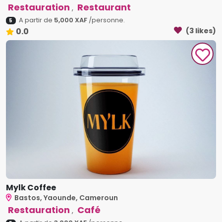
Restauration
Restaurant
,
A partir de
5,000 XAF
/personne.
5
0.0
(3 likes)
Mylk Coffee
Bastos, Yaounde, Cameroun
Restauration
Café
,