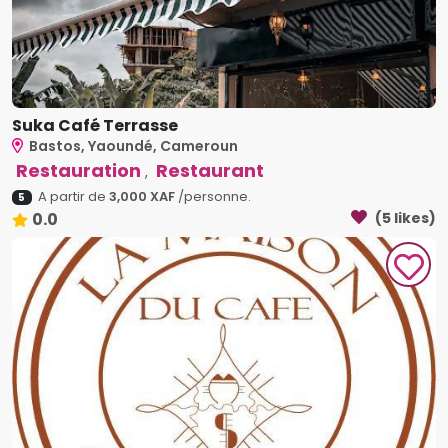
Suka Café Terrasse
Bastos, Yaoundé, Cameroun
Restauration
Restaurant
,
A partir de
3,000 XAF
/personne.
5
0.0
(5 likes)