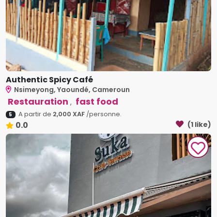
Authentic Spicy Café
Nsimeyong, Yaoundé, Cameroun
Restauration
fast food
,
A partir de
2,000 XAF
/personne.
5
0.0
(1 like)