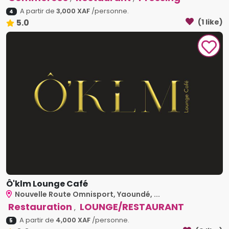
A partir de
3,000 XAF
/personne.
4
5.0
(1 like)
Ô'klm Lounge Café
Nouvelle Route Omnisport, Yaoundé, ...
Restauration
LOUNGE/RESTAURANT
,
A partir de
4,000 XAF
/personne.
5