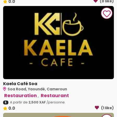
0.0
(0 like)
Kaela Café Soa
Soa Road, Yaoundé, Cameroun
Restauration
Restaurant
,
A partir de
2,500 XAF
/personne.
5
0.0
(1 like)