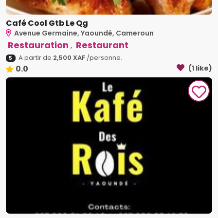
Café Cool Gtb Le Qg
Avenue Germaine, Yaoundé, Cameroun
Restauration
Restaurant
,
A partir de
2,500 XAF
/personne.
5
0.0
(1 like)