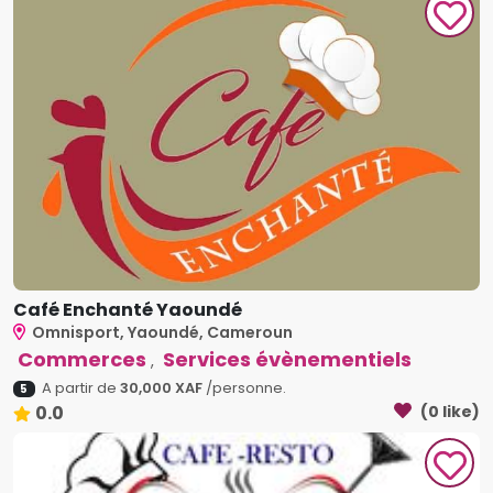
Café Enchanté Yaoundé
Omnisport, Yaoundé, Cameroun
Commerces
Services évènementiels
,
A partir de
30,000 XAF
/personne.
5
0.0
(0 like)