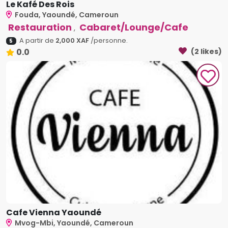
Le Kafé Des Rois
Fouda, Yaoundé, Cameroun
Restauration
Cabaret/Lounge/Cafe
,
A partir de
2,000 XAF
/personne.
5
0.0
(2 likes)
Cafe Vienna Yaoundé
Mvog-Mbi, Yaoundé, Cameroun