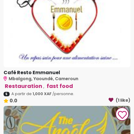
Café Resto Emmanuel
Mbalgong, Yaoundé, Cameroun
Restauration
fast food
,
A partir de
1,000 XAF
/personne.
5
0.0
(1 like)