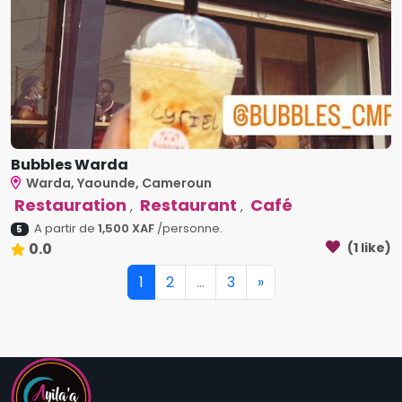
Bubbles Warda
Warda, Yaounde, Cameroun
Restauration
Restaurant
Café
,
,
A partir de
1,500 XAF
/personne.
5
0.0
(1 like)
1
2
...
3
»