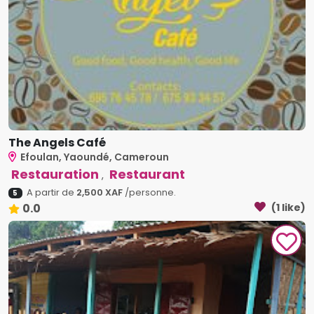
The Angels Café
Efoulan, Yaoundé, Cameroun
Restauration
Restaurant
,
A partir de
2,500 XAF
/personne.
5
0.0
(1 like)