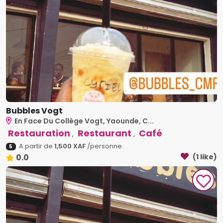
Bubbles Vogt
En Face Du Collège Vogt, Yaounde, C...
Restauration
Restaurant
Café
,
,
A partir de
1,500 XAF
/personne.
5
0.0
(1 like)