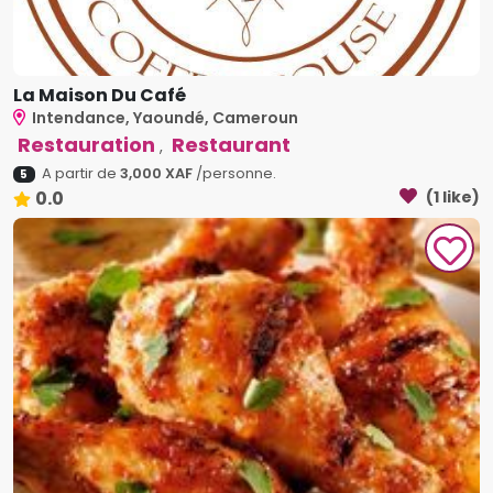
La Maison Du Café
Intendance, Yaoundé, Cameroun
Restauration
Restaurant
,
A partir de
3,000 XAF
/personne.
5
0.0
(1 like)