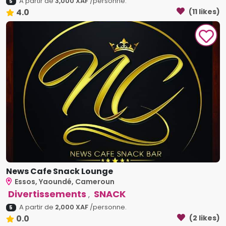
A partir de
3,000 XAF
/personne.
5
4.0
(11 likes)
News Cafe Snack Lounge
Essos, Yaoundé, Cameroun
Divertissements
SNACK
,
A partir de
2,000 XAF
/personne.
5
0.0
(2 likes)