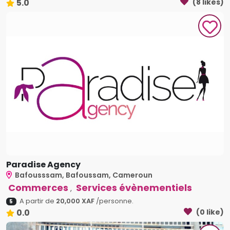
5.0
(8 likes)
Paradise Agency
Bafousssam, Bafoussam, Cameroun
Commerces
Services évènementiels
,
A partir de
20,000 XAF
/personne.
5
0.0
(0 like)