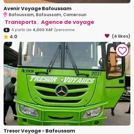
Avenir Voyage Bafoussam
Bafoussam, Bafoussam, Cameroun
Transports
Agence de voyage
,
A partir de
4,000 XAF
/personne.
5
4.0
(4 likes)
Tresor Voyage - Bafoussam