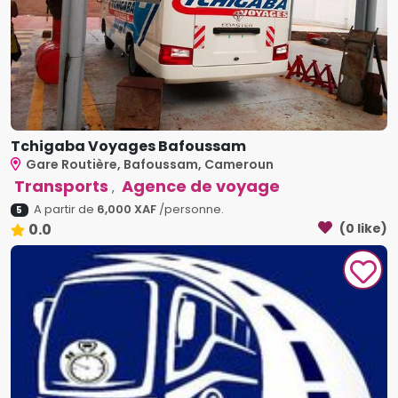
Tchigaba Voyages Bafoussam
Gare Routière, Bafoussam, Cameroun
Transports
Agence de voyage
,
A partir de
6,000 XAF
/personne.
5
0.0
(0 like)