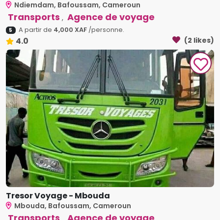
Ndiemdam, Bafoussam, Cameroun
Transports
Agence de voyage
,
A partir de
4,000 XAF
/personne.
5
4.0
(2 likes)
Tresor Voyage - Mbouda
Mbouda, Bafoussam, Cameroun
Transports
Agence de voyage
,