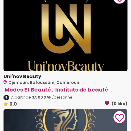
Uni'nov Beauty
Djemoun, Bafoussam, Cameroun
Modes Et Beauté
Instituts de beauté
,
A partir de
3,500 XAF
/personne.
5
0.0
(0 like)