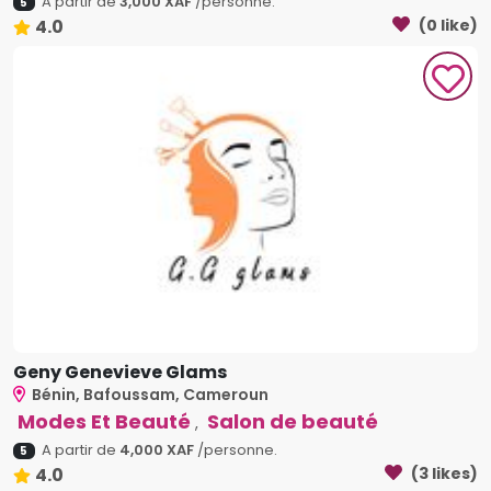
A partir de
3,000 XAF
/personne.
5
4.0
(0 like)
Geny Genevieve Glams
Bénin, Bafoussam, Cameroun
Modes Et Beauté
Salon de beauté
,
A partir de
4,000 XAF
/personne.
5
4.0
(3 likes)