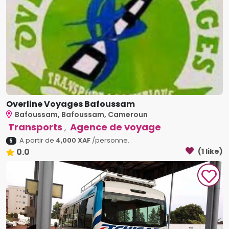
Overline Voyages Bafoussam
Bafoussam, Bafoussam, Cameroun
Transports
Agence de voyage
,
A partir de
4,000 XAF
/personne.
5
0.0
(1 like)