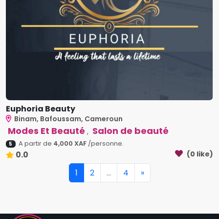
Euphoria Beauty
Binam, Bafoussam, Cameroun
Modes Et Beauté
Salon de beauté
,
A partir de
4,000 XAF
/personne.
5
0.0
(0 like)
1
2
...
4
»