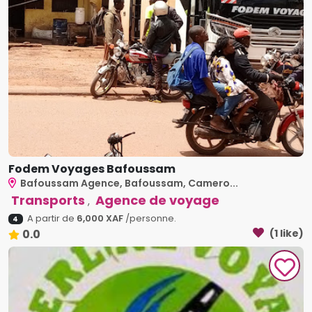
Fodem Voyages Bafoussam
Bafoussam Agence, Bafoussam, Camero...
Transports
Agence de voyage
,
A partir de
6,000 XAF
/personne.
4
0.0
(1 like)