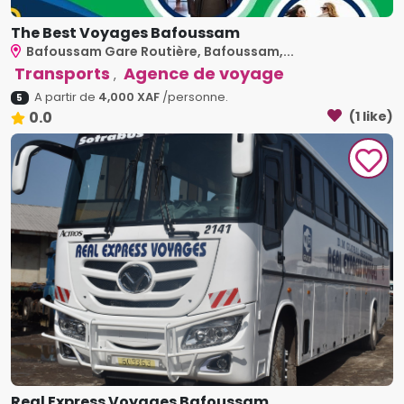
The Best Voyages Bafoussam
Bafoussam Gare Routière, Bafoussam,...
Transports
Agence de voyage
,
A partir de
4,000 XAF
/personne.
5
0.0
(1 like)
Real Express Voyages Bafoussam