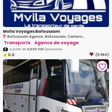
Mvila Voyages Bafoussam
Bafoussam Agence, Bafoussam, Camero...
Transports
Agence de voyage
,
A partir de
6,500 XAF
/personne.
5
0.0
(0 like)