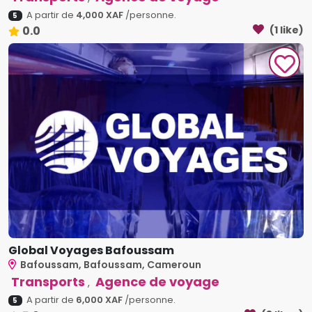
A partir de
4,000 XAF
/personne.
5
0.0
(1 like)
Global Voyages Bafoussam
Bafoussam, Bafoussam, Cameroun
Transports
Agence de voyage
,
A partir de
6,000 XAF
/personne.
5