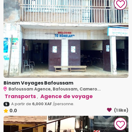
Binam Voyages Bafoussam
Bafoussam Agence, Bafoussam, Camero...
Transports
Agence de voyage
,
A partir de
6,000 XAF
/personne.
5
0.0
(1 like)