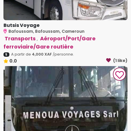
Butsis Voyage
Bafoussam, Bafoussam, Cameroun
Transports
Aéroport/Port/Gare
,
ferroviaire/Gare routière
A partir de
4,000 XAF
/personne.
5
0.0
(1 like)