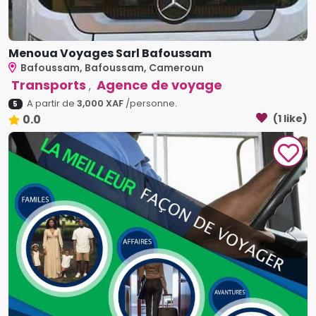
Menoua Voyages Sarl Bafoussam
Bafoussam, Bafoussam, Cameroun
Transports
Agence de voyage
,
A partir de
3,000 XAF
/personne.
5
0.0
(1 like)